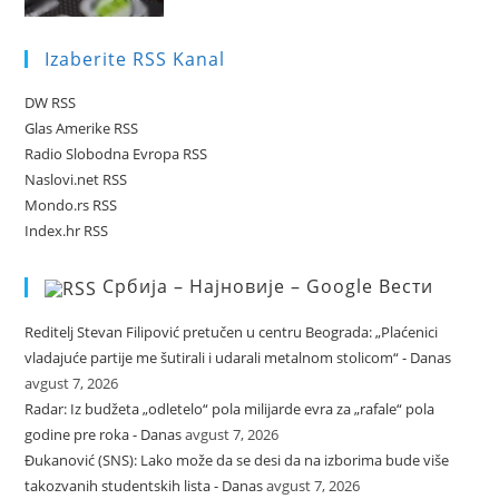
Izaberite RSS Kanal
DW RSS
Glas Amerike RSS
Radio Slobodna Evropa RSS
Naslovi.net RSS
Mondo.rs RSS
Index.hr RSS
Србија – Најновије – Google Вести
Reditelj Stevan Filipović pretučen u centru Beograda: „Plaćenici
vladajuće partije me šutirali i udarali metalnom stolicom“ - Danas
avgust 7, 2026
Radar: Iz budžeta „odletelo“ pola milijarde evra za „rafale“ pola
godine pre roka - Danas
avgust 7, 2026
Đukanović (SNS): Lako može da se desi da na izborima bude više
takozvanih studentskih lista - Danas
avgust 7, 2026