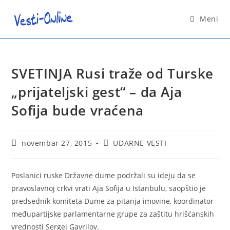
Skip
to
Meni
content
SVETINJA Rusi traže od Turske
„prijateljski gest“ – da Aja
Sofija bude vraćena
Post
Post
novembar 27, 2015
UDARNE VESTI
published:
category:
Poslanici ruske Državne dume podržali su ideju da se
pravoslavnoj crkvi vrati Aja Sofija u Istanbulu, saopštio je
predsednik komiteta Dume za pitanja imovine, koordinator
međupartijske parlamentarne grupe za zaštitu hrišćanskih
vrednosti Sergej Gavrilov.