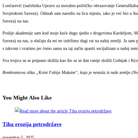
Lončarević (načelnika Uprave za moralno-političko obrazovanje Generalštaba J
Sovjetskom Savezu). Odmah sam naredio na licu mjesta, iako je već bio u šta
Saveza) na nas.
Poslije akademije sam kod moje kuće dugo sjedio s drugovima Kardeljom, Ma
Saveza) na nas, u slučaju da mi ne izdržimo dugi rat na našoj zemlji. Ja sam
s takvom i vratimo jer ćemo samo na taj način spasiti socijalizam u našoj zeml
Sva trojica su se potpuno složila kao što su se dan ranije složili Gošnjak i K(
Rembrantova slika „Kvint Fabije Maksim“, koja je nestala iz naše zemlje (No
You Might Also Like
Tiha erozija petrodržave
novembar 5, 2025