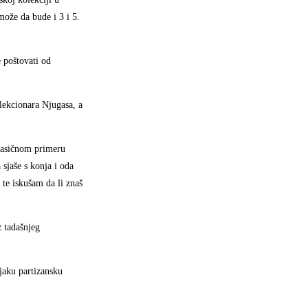
može da bude i 3 i 5.
 poštovati od
olekcionara Njugasa, a
klasičnom primeru
sjaše s konja i oda
te iskušam da li znaš
 tadašnjeg
jaku partizansku