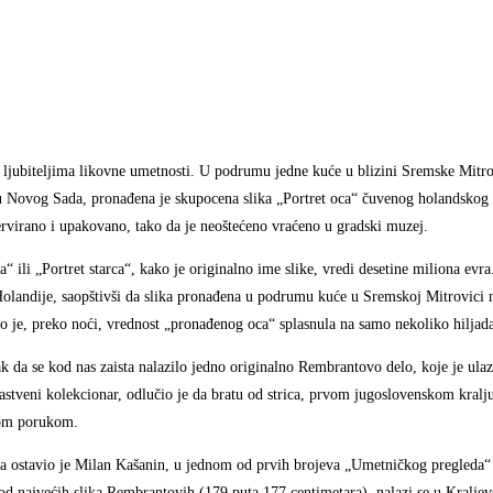
 ljubiteljima likovne umetnosti. U podrumu jedne kuće u blizini Sremske Mitro
u Novog Sada, pronađena je skupocena slika „Portret oca“ čuvenog holandskog
rvirano i upakovano, tako da je neoštećeno vraćeno u gradski muzej.
 ili „Portret starca“, kako je originalno ime slike, vredi desetine miliona evr
landije, saopštivši da slika pronađena u podrumu kuće u Sremskoj Mitrovici nij
o je, preko noći, vrednost „pronađenog oca“ splasnula na samo nekoliko hiljada
da se kod nas zaista nalazilo jedno originalno Rembrantovo delo, koje je ulaz
astveni kolekcionar, odlučio je da bratu od strica, prvom jugoslovenskom kralj
čkom porukom.
 ostavio je Milan Kašanin, u jednom od prvih brojeva „Umetničkog pregleda“ č
 najvećih slika Rembrantovih (179 puta 177 centimetara), nalazi se u Kraljevs