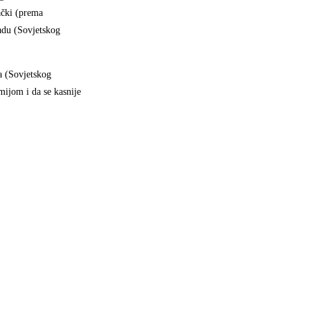
ački (prema
adu (Sovjetskog
a (Sovjetskog
mijom i da se kasnije