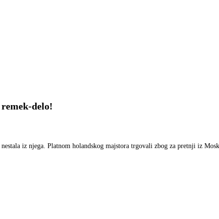
o remek-delo!
estala iz njega. Platnom holandskog majstora trgovali zbog za pretnji iz Mos