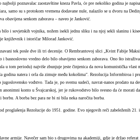
ajbolji poznavalac zaostavštine kneza Pavla, će pre nekoliko godina je napis
lara, samo su s protokom vremena dodavane nule, nalazilo se u dvoru na Dedin
biva obavijena senkom zaborava – naveo je Janković.
ilo i sovjetskih vojnika, nožem isekli jednu sliku i na njoj sekli slaninu i ki
je književnik i istoričar Milorad Janković.
aznavani tek posle dve ili tri decenije. O Rembrantovoj slici „Kvint Fabije Maks
 i basnoslovno vredno delo bilo obavijeno senkom zaborava. Ono što istraživa
ala u tom periodu) najviše zbunjuje jeste činjenica da nova komunistička vlast n
a godina natera i orla da zimuje među kokošima“. Rezolucija Informbiroa i pret
o jugoslovensko vođstvo. Tada je, po svemu sudeći, navrat-nanos prodato na dese
nonimni konto u Švajcarskoj, jer je rukovodstvo bilo svesno da će morati da 
i borbu. A borba bez para ne bi ni bila neka naročita borba.
d proglašenja Rezolucije do 1951. godine. Evo njegovih reči zabeleženih 21. 
lavne armije. Navečer sam bio s drugovima na akademiji, gdje je držao referat