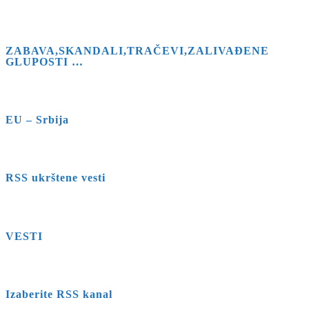
ZABAVA,SKANDALI,TRAČEVI,ZALIVAĐENE
GLUPOSTI …
EU – Srbija
RSS ukrštene vesti
VESTI
Izaberite RSS kanal