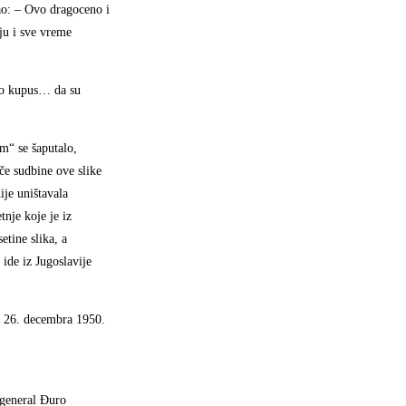
ao: – Ovo dragoceno i
ju i sve vreme
seo kupus… da su
im“ se šaputalo,
če sudbine ove slike
ije uništavala
nje koje je iz
tine slika, a
ide iz Jugoslavije
i 26. decembra 1950.
 general Đuro