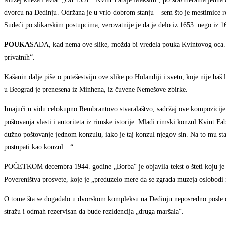
dvorcu na Dedinju. Održana je u vrlo dobrom stanju – sem što je mestimice retu
Sudeći po slikarskim postupcima, verovatnije je da je delo iz 1653. nego iz 1
POUKA
SADA, kad nema ove slike, možda bi vredela pouka Kvintovog oca. „
privatnih“.
Kašanin dalje piše o putešestviju ove slike po Holandiji i svetu, koje nije ba
u Beograd je prenesena iz Minhena, iz čuvene Nemešove zbirke.
Imajući u vidu celokupno Rembrantovo stvaralaštvo, sadržaj ove kompozicije
poštovanja vlasti i autoriteta iz rimske istorije. Mladi rimski konzul Kvint 
dužno poštovanje jednom konzulu, iako je taj konzul njegov sin. Na to mu sta
postupati kao konzul…“
POČETKOM decembra 1944. godine „Borba“ je objavila tekst o šteti koju je 
Povereništva prosvete, koje je „preduzelo mere da se zgrada muzeja oslobod
O tome šta se događalo u dvorskom kompleksu na Dedinju neposredno posle os
stražu i odmah rezervisan da bude rezidencija „druga maršala“.