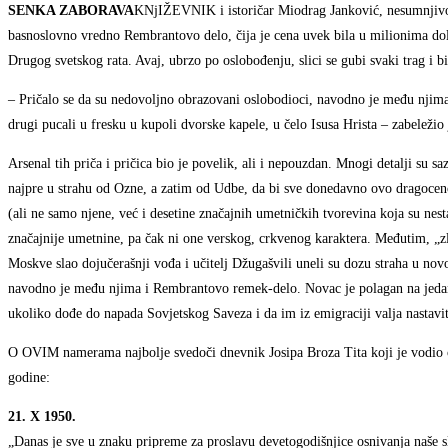
SENKA ZABORAVA
KNjIŽEVNIK i istoričar Miodrag Janković, nesumnjivo n
basnoslovno vredno Rembrantovo delo, čija je cena uvek bila u milionima do
Drugog svetskog rata. Avaj, ubrzo po oslobođenju, slici se gubi svaki trag i 
– Pričalo se da su nedovoljno obrazovani oslobodioci, navodno je među njima b
drugi pucali u fresku u kupoli dvorske kapele, u čelo Isusa Hrista – zabeležio 
Arsenal tih priča i pričica bio je povelik, ali i nepouzdan. Mnogi detalji su s
najpre u strahu od Ozne, a zatim od Udbe, da bi sve donedavno ovo dragoceno
(ali ne samo njene, već i desetine značajnih umetničkih tvorevina koja su nest
značajnije umetnine, pa čak ni one verskog, crkvenog karaktera. Međutim, „zl
Moskve slao dojučerašnji vođa i učitelj Džugašvili uneli su dozu straha u nov
navodno je među njima i Rembrantovo remek-delo. Novac je polagan na jedan a
ukoliko dođe do napada Sovjetskog Saveza i da im iz emigraciji valja nastavit
O OVIM namerama najbolje svedoči dnevnik Josipa Broza Tita koji je vodio o
godine:
21. X 1950.
„Danas je sve u znaku pripreme za proslavu devetogodišnjice osnivanja naše s