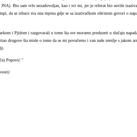
NA). Bio sam vrlo nezadovoljan, kao i svi mi, jer je referat bio suviše izaziv
mpi, da se izbace sva ona mjesta gdje se sa izazivačkom oštrinom govori o nap
rkom i Pjidom i razgovarali o tome šta sve moramo preduzeti u slučaju napad
 pitao drugove šta misle o tome da se mi povučemo i van naše zemlje s jakom ar
ji.
oča) Popović.“
vosti)