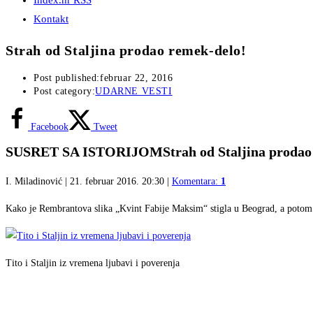
Index.hr RSS
Kontakt
Strah od Staljina prodao remek-delo!
Post published:
februar 22, 2016
Post category:
UDARNE VESTI
Facebook
Tweet
SUSRET SA ISTORIJOM
Strah od Staljina proda
I. Miladinović
| 21. februar 2016. 20:30 |
Komentara:
1
Kako je Rembrantova slika „Kvint Fabije Maksim“ stigla u Beograd, a potom n
Tito i Staljin iz vremena ljubavi i poverenja