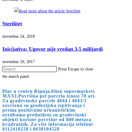
Sterilitet
novembar 24, 2018
Inicijativa: Ugovor nije vredan 3,5 milijardi
novembar 10, 2017
Press Escape to close
the search panel.
Plac u centru Ripnja,blizu supermarkets
MAXI.Površina pet parcela iznosi 70 ari.
Za građevinske parcele 4044 i 4043/1
završena su geodezijska ispitivanja i
prema pozitivnim urbanističkim
uredbama predniđeni su građevinski
objekti korisne površine od 800 metara
kvadratnih. Za više informacija telefoni
0112418228 i 0638104528