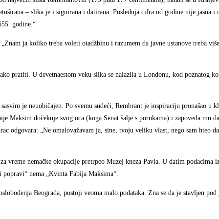
širana – slika je i signirana i datirana. Poslednja cifra od godine nije jasna i 
655. godine.“
Znam ja koliko treba voleti otadžbinu i razumem da javne ustanove treba više
š lako pratiti. U devetnaestom veku slika se nalazila u Londonu, kod poznatog k
 sasvim je neuobičajen. Po svemu sudeći, Rembrant je inspiraciju pronašao u 
Fabije Maksim dočekuje svog oca (koga Senat šalje s porukama) i zapoveda mu da 
rac odgovara: „Ne omalovažavam ja, sine, tvoju veliku vlast, nego sam hteo da 
za vreme nemačke okupacije pretrpeo Muzej kneza Pavla. U datim podacima iz
i i popravi“ nema „Kvinta Fabija Maksima“.
lobođenja Beograda, postoji veoma malo podataka. Zna se da je stavljen pod 