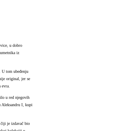
vice, u dobro
 umetnika iz
a. U tom ubeđenju
e original, jer se
 evra.
ilo u red njegovih
u Aleksandru I, kupi
iji je izdavač bio
koj kolekciji u