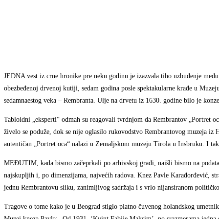
JEDNA vest iz crne hronike pre neku godinu je izazvala tiho uzbuđenje među
obezbeđenoj drvenoj kutiji, sedam godina posle spektakularne krađe u Muzej
sedamnaestog veka – Rembranta. Ulje na drvetu iz 1630. godine bilo je konze
Tabloidni „eksperti“ odmah su reagovali tvrdnjom da Rembrantov „Portret oca“
živelo se poduže, dok se nije oglasilo rukovodstvo Rembrantovog muzeja iz Ho
autentičan „Portret oca“ nalazi u Zemaljskom muzeju Tirola u Insbruku. I tak
MEĐUTIM, kada bismo začeprkali po arhivskoj građi, naišli bismo na podatak 
najskupljih i, po dimenzijama, najvećih radova. Knez Pavle Karađorđević, str
jednu Rembrantovu sliku, zanimljivog sadržaja i s vrlo nijansiranom politi
Tragove o tome kako je u Beograd stiglo platno čuvenog holandskog umetnika
Muzej kneza Pavla: „Od 1931. ‘Kvint Fabije Maksim’, po srazmerama jedna od