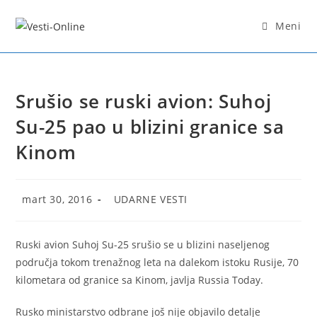
Skip
to
Meni
content
Srušio se ruski avion: Suhoj
Su-25 pao u blizini granice sa
Kinom
Post
Post
mart 30, 2016
UDARNE VESTI
published:
category:
Ruski avion Suhoj Su-25 srušio se u blizini naseljenog
područja tokom trenažnog leta na dalekom istoku Rusije, 70
kilometara od granice sa Kinom, javlja Russia Today.
Rusko ministarstvo odbrane još nije objavilo detalje