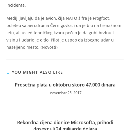
incidenta.
Mediji javljaju da je avion, čija NATO šifra je Frogfoot,
poleteo sa aerodroma Černigovka, i da je bio na trenažnom
letu, ali usled tehničkog kvara počeo je da gubi brzinu i
visinu i udario je o tlo. Pilot je uspeo da izbegne udar u
naseljeno mesto. (Novosti)
YOU MIGHT ALSO LIKE
Prosečna plata u oktobru skoro 47.000 dinara
novembar 25, 2017
Rekordna cijena dionice Microsofta, prihodi
dosegnuli 24 milijarde dolara