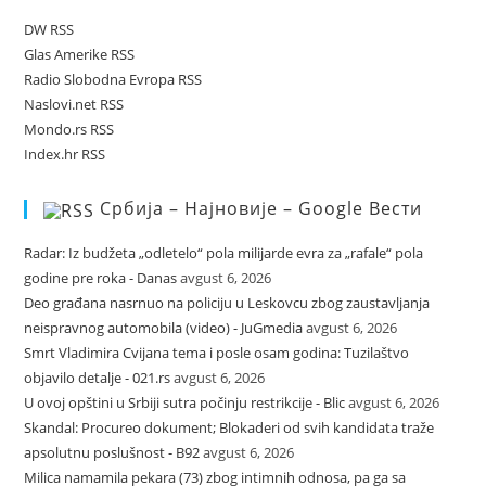
DW RSS
Glas Amerike RSS
Radio Slobodna Evropa RSS
Naslovi.net RSS
Mondo.rs RSS
Index.hr RSS
Србија – Најновије – Google Вести
Radar: Iz budžeta „odletelo“ pola milijarde evra za „rafale“ pola
godine pre roka - Danas
avgust 6, 2026
Deo građana nasrnuo na policiju u Leskovcu zbog zaustavljanja
neispravnog automobila (video) - JuGmedia
avgust 6, 2026
Smrt Vladimira Cvijana tema i posle osam godina: Tuzilaštvo
objavilo detalje - 021.rs
avgust 6, 2026
U ovoj opštini u Srbiji sutra počinju restrikcije - Blic
avgust 6, 2026
Skandal: Procureo dokument; Blokaderi od svih kandidata traže
apsolutnu poslušnost - B92
avgust 6, 2026
Milica namamila pekara (73) zbog intimnih odnosa, pa ga sa