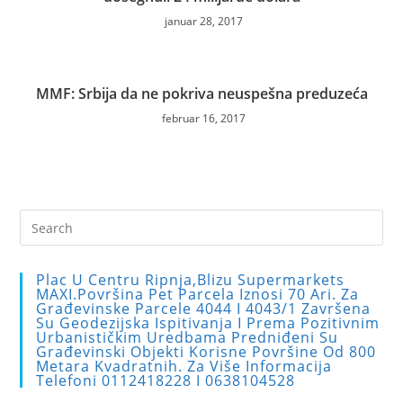
januar 28, 2017
MMF: Srbija da ne pokriva neuspešna preduzeća
februar 16, 2017
Pre
Es
to
Plac U Centru Ripnja,blizu Supermarkets
clo
MAXI.Površina Pet Parcela Iznosi 70 Ari. Za
Građevinske Parcele 4044 I 4043/1 Završena
the
Su Geodezijska Ispitivanja I Prema Pozitivnim
sea
Urbanističkim Uredbama Predniđeni Su
Građevinski Objekti Korisne Površine Od 800
pan
Metara Kvadratnih. Za Više Informacija
Telefoni 0112418228 I 0638104528