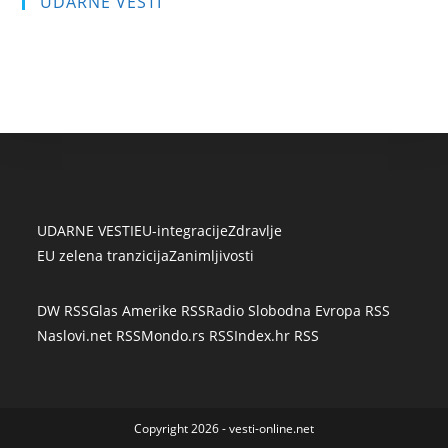
UDARNE VESTI
UDARNE VESTI
EU-integracije
Zdravlje
EU zelena tranzicija
Zanimljivosti
DW RSS
Glas Amerike RSS
Radio Slobodna Evropa RSS
Naslovi.net RSS
Mondo.rs RSS
Index.hr RSS
Copyright 2026 - vesti-online.net