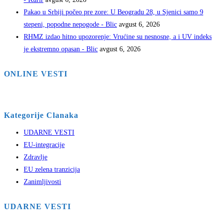
Pakao u Srbiji počeo pre zore: U Beogradu 28, u Sjenici samo 9
stepeni, popodne nepogode - Blic
avgust 6, 2026
RHMZ izdao hitno upozorenje: Vrućine su nesnosne, a i UV indeks
je ekstremno opasan - Blic
avgust 6, 2026
ONLINE VESTI
Kategorije Clanaka
UDARNE VESTI
EU-integracije
Zdravlje
EU zelena tranzicija
Zanimljivosti
UDARNE VESTI