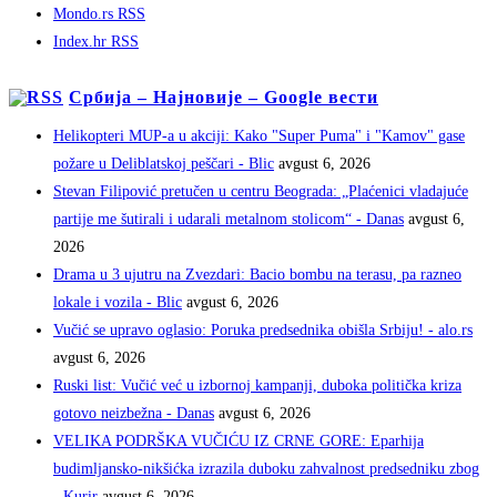
Mondo.rs RSS
Index.hr RSS
Србија – Најновије – Google вести
Helikopteri MUP-a u akciji: Kako "Super Puma" i "Kamov" gase
požare u Deliblatskoj peščari - Blic
avgust 6, 2026
Stevan Filipović pretučen u centru Beograda: „Plaćenici vladajuće
partije me šutirali i udarali metalnom stolicom“ - Danas
avgust 6,
2026
Drama u 3 ujutru na Zvezdari: Bacio bombu na terasu, pa razneo
lokale i vozila - Blic
avgust 6, 2026
Vučić se upravo oglasio: Poruka predsednika obišla Srbiju! - alo.rs
avgust 6, 2026
Ruski list: Vučić već u izbornoj kampanji, duboka politička kriza
gotovo neizbežna - Danas
avgust 6, 2026
VELIKA PODRŠKA VUČIĆU IZ CRNE GORE: Eparhija
budimljansko-nikšićka izrazila duboku zahvalnost predsedniku zbog
- Kurir
avgust 6, 2026