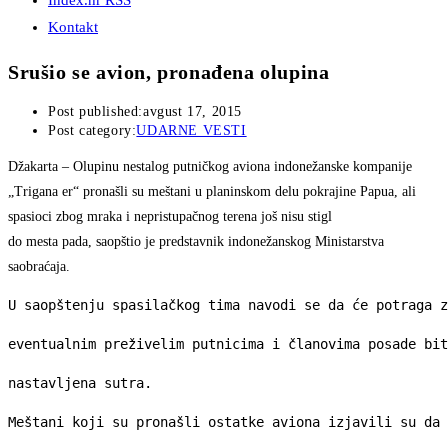
Index.hr RSS
Kontakt
Srušio se avion, pronađena olupina
Post published:
avgust 17, 2015
Post category:
UDARNE VESTI
Džakarta
– Olupinu nestalog putničkog aviona indonežanske kompanije
„Trigana er“ pronašli su meštani u planinskom delu pokrajine Papua, ali
spasioci zbog mraka i nepristupačnog terena još nisu stigl
do mesta pada, saopštio je predstavnik indonežanskog Ministarstva
saobraćaja.
U saopštenju spasilačkog tima navodi se da će potraga z
eventualnim preživelim putnicima i članovima posade bit
nastavljena sutra.
Meštani koji su pronašli ostatke aviona izjavili su da 