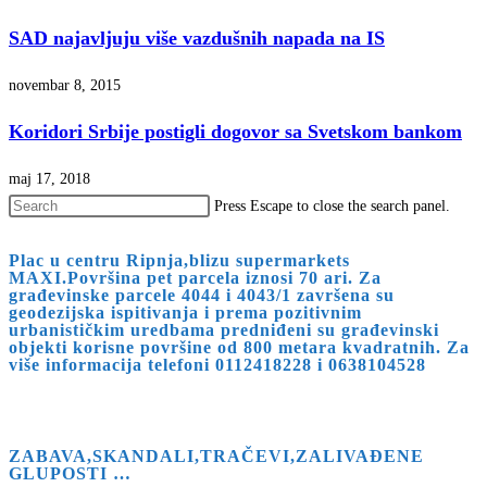
SAD najavljuju više vazdušnih napada na IS
novembar 8, 2015
Koridori Srbije postigli dogovor sa Svetskom bankom
maj 17, 2018
Press Escape to close the search panel.
Plac u centru Ripnja,blizu supermarkets
MAXI.Površina pet parcela iznosi 70 ari. Za
građevinske parcele 4044 i 4043/1 završena su
geodezijska ispitivanja i prema pozitivnim
urbanističkim uredbama predniđeni su građevinski
objekti korisne površine od 800 metara kvadratnih. Za
više informacija telefoni 0112418228 i 0638104528
ZABAVA,SKANDALI,TRAČEVI,ZALIVAĐENE
GLUPOSTI …