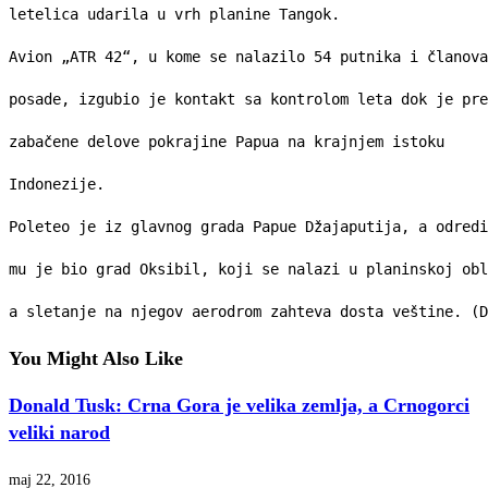
letelica udarila u vrh planine Tangok.
Avion „ATR 42“, u kome se nalazilo 54 putnika i članova
posade, izgubio je kontakt sa kontrolom leta dok je pre
zabačene delove pokrajine Papua na krajnjem istoku
Indonezije.
Poleteo je iz glavnog grada Papue Džajaputija, a odredi
mu je bio grad Oksibil, koji se nalazi u planinskoj obl
a sletanje na njegov aerodrom zahteva dosta veštine. (D
You Might Also Like
Donald Tusk: Crna Gora je velika zemlja, a Crnogorci
veliki narod
maj 22, 2016