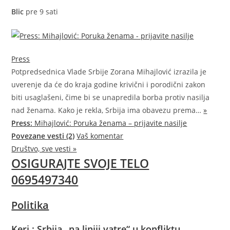
Blic
pre 9 sati
Press
Potpredsednica Vlade Srbije Zorana Mihajlović izrazila je
uverenje da će do kraja godine krivični i porodični zakon
biti usaglašeni, čime bi se unapredila borba protiv nasilja
nad ženama. Kako je rekla, Srbija ima obavezu
prema…
»
Press:
Mihajlović: Poruka ženama – prijavite nasilje
Povezane vesti (2)
Vaš komentar
Društvo, sve vesti »
OSIGURAJTE SVOJE TELO
0695497340
Politika
Keri : Srbija „na liniji vatre“ u konfliktu