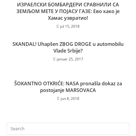
ИЗРАЕЛСКИ БОМБАРДЕРИ СРАВНИЛИ СА
ЗЕМЉОМ МЕТЕ У ПОЈАСУ ГАЗЕ: Ево како је
Хамас узвратио!
jul 15, 2018
SKANDAL! Uhapšen ZBOG DROGE u automobilu
Vlade Srbije?
januar 25, 2017
ŠOKANTNO OTKRIĆE: NASA pronašla dokaz za
postojanje MARSOVACA
jun 8, 2018
Pre
Es