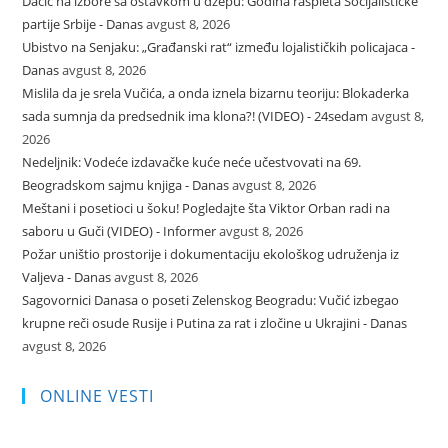
Dačić na izbore sa ostavkom u džepu: Godina raspleta Socijalističke
partije Srbije - Danas
avgust 8, 2026
Ubistvo na Senjaku: „Građanski rat“ između lojalističkih policajaca -
Danas
avgust 8, 2026
Mislila da je srela Vučića, a onda iznela bizarnu teoriju: Blokaderka
sada sumnja da predsednik ima klona?! (VIDEO) - 24sedam
avgust 8,
2026
Nedeljnik: Vodeće izdavačke kuće neće učestvovati na 69.
Beogradskom sajmu knjiga - Danas
avgust 8, 2026
Meštani i posetioci u šoku! Pogledajte šta Viktor Orban radi na
saboru u Guči (VIDEO) - Informer
avgust 8, 2026
Požar uništio prostorije i dokumentaciju ekološkog udruženja iz
Valjeva - Danas
avgust 8, 2026
Sagovornici Danasa o poseti Zelenskog Beogradu: Vučić izbegao
krupne reči osude Rusije i Putina za rat i zločine u Ukrajini - Danas
avgust 8, 2026
ONLINE VESTI