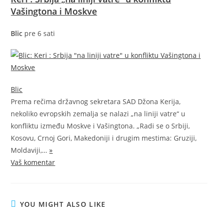
Vašingtona i Moskve
Blic
pre 6 sati
Blic
Prema rečima državnog sekretara SAD Džona Kerija,
nekoliko evropskih zemalja se nalazi „na liniji vatre“ u
konfliktu između Moskve i Vašingtona. „Radi se o Srbiji,
Kosovu, Crnoj Gori, Makedoniji i drugim mestima: Gruziji,
Moldaviji,…
»
Vaš komentar
YOU MIGHT ALSO LIKE