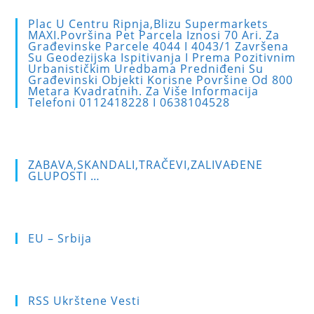
to
Plac U Centru Ripnja,blizu Supermarkets
clo
MAXI.Površina Pet Parcela Iznosi 70 Ari. Za
Građevinske Parcele 4044 I 4043/1 Završena
the
Su Geodezijska Ispitivanja I Prema Pozitivnim
sea
Urbanističkim Uredbama Predniđeni Su
Građevinski Objekti Korisne Površine Od 800
pan
Metara Kvadratnih. Za Više Informacija
Telefoni 0112418228 I 0638104528
ZABAVA,SKANDALI,TRAČEVI,ZALIVAĐENE
GLUPOSTI …
EU – Srbija
RSS Ukrštene Vesti