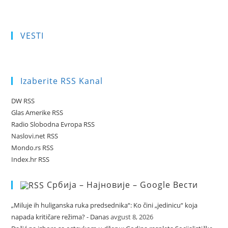
VESTI
Izaberite RSS Kanal
DW RSS
Glas Amerike RSS
Radio Slobodna Evropa RSS
Naslovi.net RSS
Mondo.rs RSS
Index.hr RSS
Србија – Најновије – Google Вести
„Miluje ih huliganska ruka predsednika“: Ko čini „jedinicu“ koja
napada kritičare režima? - Danas
avgust 8, 2026