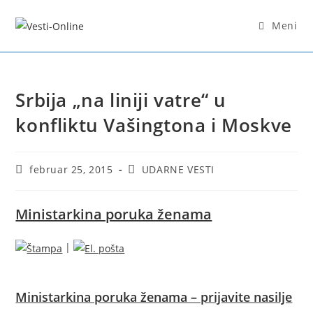
Skip
to
Meni
content
Srbija „na liniji vatre“ u
konfliktu Vašingtona i Moskve
Post
Post
februar 25, 2015
UDARNE VESTI
published:
category:
Ministarkina poruka ženama
|
Ministarkina poruka ženama – prijavite nasilje