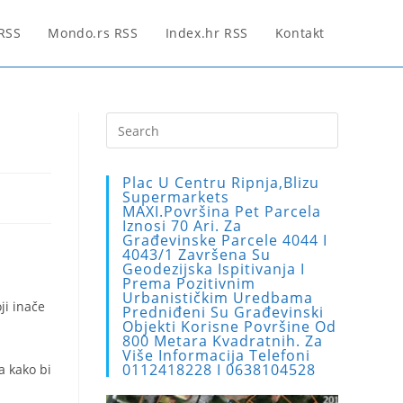
 RSS
Mondo.rs RSS
Index.hr RSS
Kontakt
Press
Escape
to
Plac U Centru Ripnja,blizu
close
Supermarkets
MAXI.Površina Pet Parcela
the
Iznosi 70 Ari. Za
search
Građevinske Parcele 4044 I
4043/1 Završena Su
panel.
Geodezijska Ispitivanja I
Prema Pozitivnim
Urbanističkim Uredbama
ji inače
Predniđeni Su Građevinski
Objekti Korisne Površine Od
800 Metara Kvadratnih. Za
Više Informacija Telefoni
0112418228 I 0638104528
a kako bi