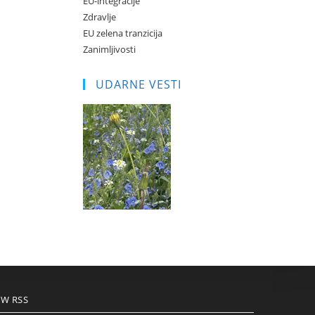
EU-integracije
Zdravlje
EU zelena tranzicija
Zanimljivosti
UDARNE VESTI
W RSS