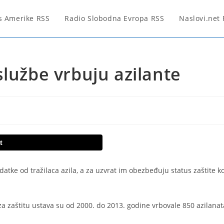
s Amerike RSS
Radio Slobodna Evropa RSS
Naslovi.net
službe vrbuju azilante
t
tke od tražilaca azila, a za uzvrat im obezbeđuju status zaštite ko
 zaštitu ustava su od 2000. do 2013. godine vrbovale 850 azilanat