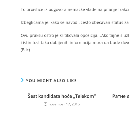
To proističe iz odgovora nemačke vlade na pitanje frakci
Izbeglicama je, kako se navodi, često obećavan status zaš
Ovu praksu oštro je kritikovala opozicija. „Ako tajne slu
i istinitost tako dobijenih informacija mora da bude d
(Blic)
YOU MIGHT ALSO LIKE
Šest kandidata hoće „Telekom“
Ратне 
novembar 17, 2015