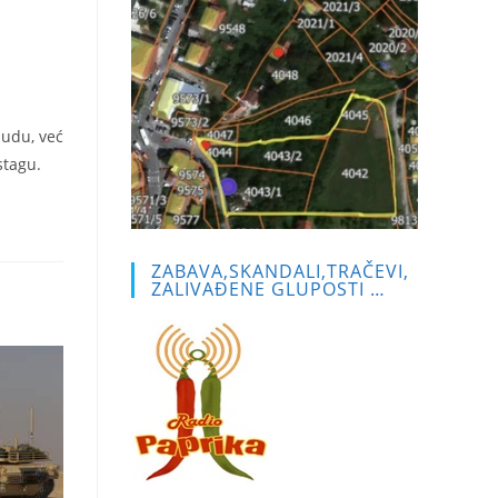
sudu, već
stagu.
ZABAVA,SKANDALI,TRAČEVI,
ZALIVAĐENE GLUPOSTI …