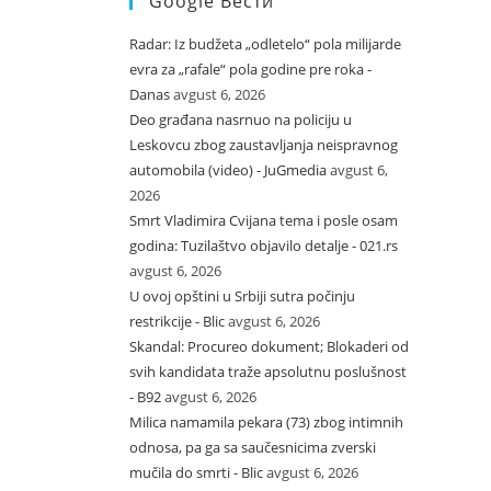
Google Вести
Radar: Iz budžeta „odletelo“ pola milijarde
evra za „rafale“ pola godine pre roka -
Danas
avgust 6, 2026
Deo građana nasrnuo na policiju u
Leskovcu zbog zaustavljanja neispravnog
automobila (video) - JuGmedia
avgust 6,
2026
Smrt Vladimira Cvijana tema i posle osam
godina: Tuzilaštvo objavilo detalje - 021.rs
avgust 6, 2026
U ovoj opštini u Srbiji sutra počinju
restrikcije - Blic
avgust 6, 2026
Skandal: Procureo dokument; Blokaderi od
svih kandidata traže apsolutnu poslušnost
- B92
avgust 6, 2026
Milica namamila pekara (73) zbog intimnih
odnosa, pa ga sa saučesnicima zverski
mučila do smrti - Blic
avgust 6, 2026