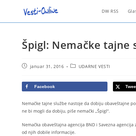
Skip
to
DW RSS
Gla
content
Špigl: Nemačke tajne 
Post
Post
januar 31, 2016
UDARNE VESTI
published:
category:
Facebook
Twee
Nemačke tajne službe nastoje da dobiju obaveštajne poda
ne bi mogli da dobiju, piše nemački „Špigl“.
Nemačka obaveštajna agencija BND i Savezna agencija za
od njih dobile informacije.