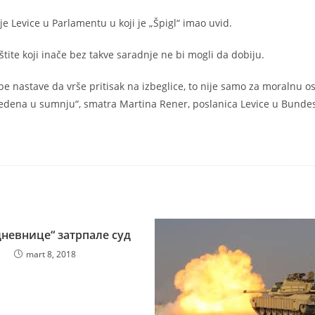
je Levice u Parlamentu u koji je „Špigl“ imao uvid.
tite koji inače bez takve saradnje ne bi mogli da dobiju.
žbe nastave da vrše pritisak na izbeglice, to nije samo za moralnu o
ovedena u sumnju“, smatra Martina Rener, poslanica Levice u Bunde
дневнице“ затрпале суд
mart 8, 2018