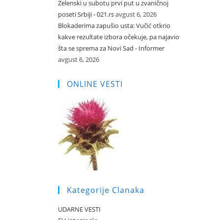
Zelenski u subotu prvi put u zvaničnoj
poseti Srbiji - 021.rs
avgust 6, 2026
Blokaderima zapušio usta: Vučić otkrio
kakve rezultate izbora očekuje, pa najavio
šta se sprema za Novi Sad - Informer
avgust 6, 2026
ONLINE VESTI
Kategorije Clanaka
UDARNE VESTI