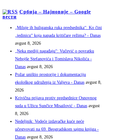
Србија – Најновије – Google
вести
„Miluje ih huliganska ruka predsednika“: Ko čini
„jedinicu“ koja napada kritičare režima? - Danas
avgust 8, 2026
„Neka mediji nagađaju“: Vučević o povratku
Nebojše Stefanovića i Tomislava Nikolića -
Danas
avgust 8, 2026
Požar uništio prostorije i dokumentaciju
ekološkog udruženja iz Valjeva - Danas
avgust 8,
2026
Krivična prijava protiv predsednice Osnovnog
suda u Užicu Sunčice Misailović - Danas
avgust
8, 2026
Nedeljnik: Vodeće izdavačke kuće neće
učestvovati na 69. Beogradskom sajmu knjiga -
Danas
avgust 8, 2026