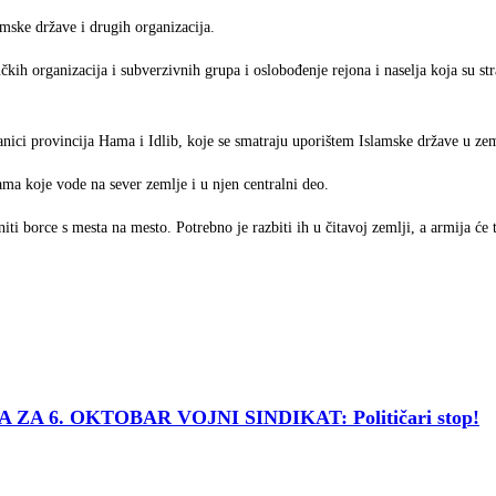
amske države i drugih organizacija.
stičkih organizacija i subverzivnih grupa i oslobođenje rejona i naselja koja su st
granici provincija Hama i Idlib, koje se smatraju uporištem Islamske države u zem
lama koje vode na sever zemlje i u njen centralni deo.
borce s mesta na mesto. Potrebno je razbiti ih u čitavoj zemlji, a armija će t
6. OKTOBAR VOJNI SINDIKAT: Političari stop!