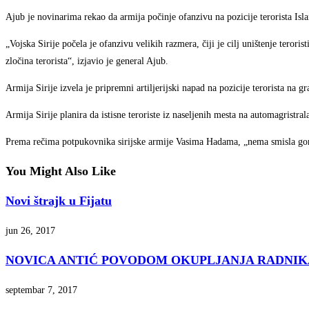
Ajub je novinarima rekao da armija počinje ofanzivu na pozicije terorista Isl
„Vojska Sirije počela je ofanzivu velikih razmera, čiji je cilj uništenje terori
zločina terorista“, izjavio je general Ajub.
Armija Sirije izvela je pripremni artiljerijski napad na pozicije terorista na 
Armija Sirije planira da istisne teroriste iz naseljenih mesta na automagristra
Prema rečima potpukovnika sirijske armije Vasima Hadama, „nema smisla goniti 
You Might Also Like
Novi štrajk u Fijatu
jun 26, 2017
NOVICA ANTIĆ POVODOM OKUPLJANJA RADNIKA ZA 
septembar 7, 2017