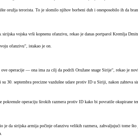
šte oružja terorista. To je slomilo njihov borbeni duh i onesposobilo ih da bran
dok sirijska vojska vrši kopnenu ofanzivu, rekao je danas portparol Kremlja Dmit
voju ofanzivu“, istakao je on.
nja ove operacije — ona ima za cilj da podrži Oružane snage Sirije“, rekao je no
su 30. septembra precizne vazdušne udare protiv ID u Siriji, nakon zahteva si
e pokrenule operaciju širokih razmera protiv ID kako bi povratile okupirane ter
 je da sirijska armija počinje ofanzivu velikih razmera, zahvaljujući tome što j
a.