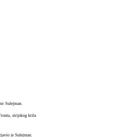
mir Sulejman.
onta, sirijskog krila
izjavio je Sulejman.