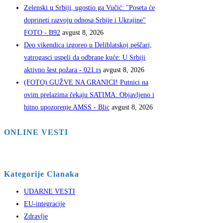
Zelenski u Srbiji, ugostio ga Vučić: "Poseta će
doprineti razvoju odnosa Srbije i Ukrajine"
FOTO - B92
avgust 8, 2026
Deo vikendica izgoreo u Deliblatskoj peščari,
vatrogasci uspeli da odbrane kuće: U Srbiji
aktivno šest požara - 021.rs
avgust 8, 2026
(FOTO) GUŽVE NA GRANICI! Putnici na
ovim prelazima čekaju SATIMA: Objavljeno i
hitno upozorenje AMSS - Blic
avgust 8, 2026
ONLINE VESTI
Kategorije Clanaka
UDARNE VESTI
EU-integracije
Zdravlje