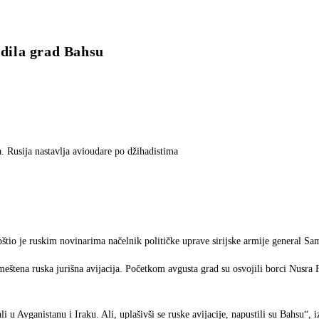
odila grad Bahsu
. Rusija nastavlja avioudare po džihadistima
pštio je ruskim novinarima načelnik političke uprave sirijske armije general Sa
eštena ruska jurišna avijacija. Početkom avgusta grad su osvojili borci Nusra Fr
li u Avganistanu i Iraku. Ali, uplašivši se ruske avijacije, napustili su Bahsu“, 