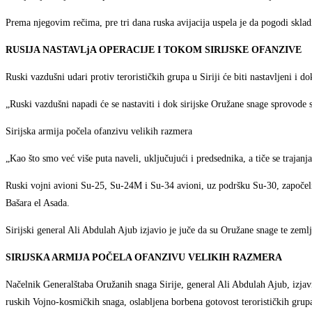
Prema njegovim rečima, pre tri dana ruska avijacija uspela je da pogodi skladi
RUSIJA NASTAVLjA OPERACIJE I TOKOM SIRIJSKE OFANZIVE
Ruski vazdušni udari protiv terorističkih grupa u Siriji će biti nastavljeni i 
„Ruski vazdušni napadi će se nastaviti i dok sirijske Oružane snage sprovode s
Sirijska armija počela ofanzivu velikih razmera
„Kao što smo već više puta naveli, uključujući i predsednika, a tiče se traja
Ruski vojni avioni Su-25, Su-24M i Su-34 avioni, uz podršku Su-30, započeli 
Bašara el Asada.
Sirijski general Ali Abdulah Ajub izjavio je juče da su Oružane snage te zemlj
SIRIJSKA ARMIJA POČELA OFANZIVU VELIKIH RAZMERA
Načelnik Generalštaba Oružanih snaga Sirije, general Ali Abdulah Ajub, izjavio
ruskih Vojno-kosmičkih snaga, oslabljena borbena gotovost terorističkih grup