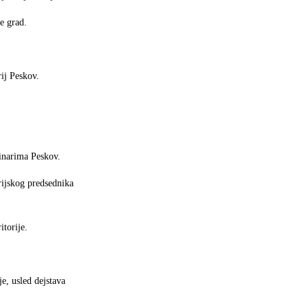
e grad.
rij Peskov.
vinarima Peskov.
rijskog predsednika
itorije.
e, usled dejstava