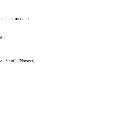
radala od napada i
lji.
o učiniti“. (Novosti)