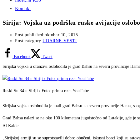
Index.hr RSS
Kontakt
Sirija: Vojska uz podršku ruske avijacije oslob
Post published:
oktobar 10, 2015
Post category:
UDARNE VESTI
Facebook
Tweet
Sirijska vojska u ofanzivi oslobodila je grad Bahsu na severu provincije Hama
Ruski Su 34 u Siriji / Foto: printscreen YouTube
Sirijska vojska oslobodila je mali grad Bahsu na severu provincije Hama, sao
Grad Bahsa nalazi se na oko 100 kilometara jugoistočno od Latakije, gde je sm
Al Kaide.
„Sirijskoj armiji su se suprotstavili dobro obučeni, iskusni borci koji su ratova