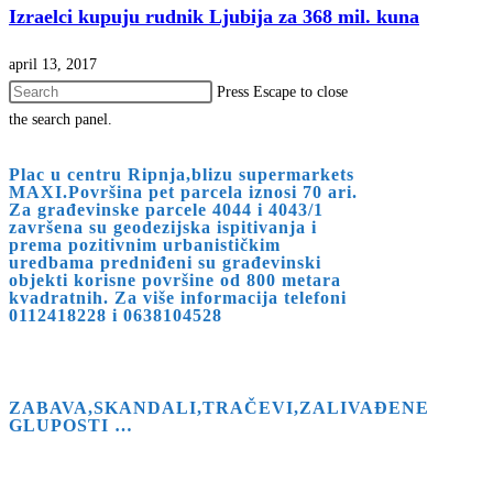
Izraelci kupuju rudnik Ljubija za 368 mil. kuna
april 13, 2017
Press Escape to close
the search panel.
Plac u centru Ripnja,blizu supermarkets
MAXI.Površina pet parcela iznosi 70 ari.
Za građevinske parcele 4044 i 4043/1
završena su geodezijska ispitivanja i
prema pozitivnim urbanističkim
uredbama predniđeni su građevinski
objekti korisne površine od 800 metara
kvadratnih. Za više informacija telefoni
0112418228 i 0638104528
ZABAVA,SKANDALI,TRAČEVI,ZALIVAĐENE
GLUPOSTI …