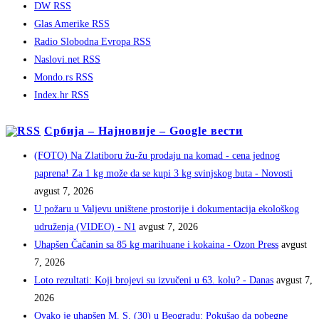
DW RSS
Glas Amerike RSS
Radio Slobodna Evropa RSS
Naslovi.net RSS
Mondo.rs RSS
Index.hr RSS
Србија – Најновије – Google вести
(FOTO) Na Zlatiboru žu-žu prodaju na komad - cena jednog
paprena! Za 1 kg može da se kupi 3 kg svinjskog buta - Novosti
avgust 7, 2026
U požaru u Valjevu uništene prostorije i dokumentacija ekološkog
udruženja (VIDEO) - N1
avgust 7, 2026
Uhapšen Čačanin sa 85 kg marihuane i kokaina - Ozon Press
avgust
7, 2026
Loto rezultati: Koji brojevi su izvučeni u 63. kolu? - Danas
avgust 7,
2026
Ovako je uhapšen M. S. (30) u Beogradu: Pokušao da pobegne