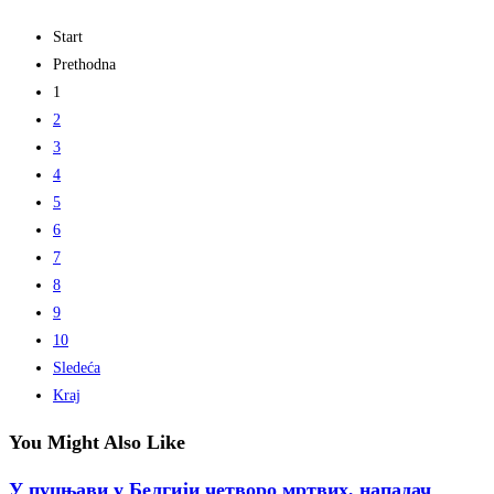
Start
Prethodna
1
2
3
4
5
6
7
8
9
10
Sledeća
Kraj
You Might Also Like
У пуцњави у Белгији четворо мртвих, нападач