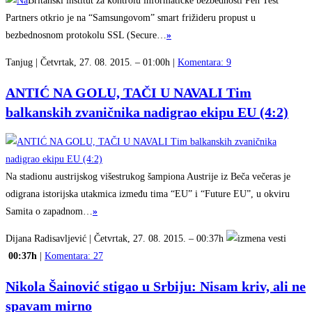
Britanski institut za kontrolu informatičke bezbednosti Pen Test
Partners otkrio je na “Samsungovom” smart frižideru propust u
bezbednosnom protokolu SSL (Secure…
»
Tanjug | Četvrtak, 27. 08. 2015. – 01:00h |
Komentara: 9
ANTIĆ NA GOLU, TAČI U NAVALI Tim
balkanskih zvaničnika nadigrao ekipu EU (4:2)
Na stadionu austrijskog višestrukog šampiona Austrije iz Beča večeras je
odigrana istorijska utakmica između tima “EU” i “Future EU”, u okviru
Samita o zapadnom…
»
Dijana Radisavljević | Četvrtak, 27. 08. 2015. – 00:37h
00:37h
|
Komentara: 27
Nikola Šainović stigao u Srbiju: Nisam kriv, ali ne
spavam mirno