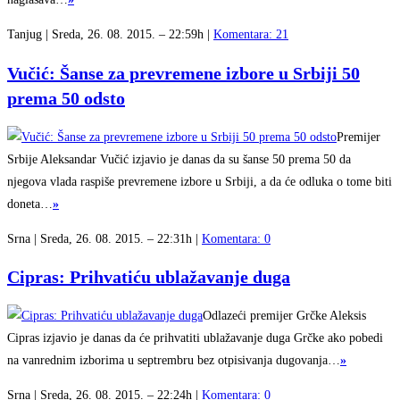
Tanjug | Sreda, 26. 08. 2015. – 22:59h |
Komentara: 21
Vučić: Šanse za prevremene izbore u Srbiji 50
prema 50 odsto
Premijer
Srbije Aleksandar Vučić izjavio je danas da su šanse 50 prema 50 da
njegova vlada raspiše prevremene izbore u Srbiji, a da će odluka o tome biti
doneta…
»
Srna | Sreda, 26. 08. 2015. – 22:31h |
Komentara: 0
Cipras: Prihvatiću ublažavanje duga
Odlazeći premijer Grčke Aleksis
Cipras izjavio je danas da će prihvatiti ublažavanje duga Grčke ako pobedi
na vanrednim izborima u septrembru bez otpisivanja dugovanja…
»
Srna | Sreda, 26. 08. 2015. – 22:24h |
Komentara: 0