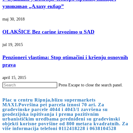
узвикивао „Алаху екбар”
maj 30, 2018
OLAKŠICE Bez carine izvozimo u SAD
jul 19, 2015
Penzioneri vlastima: Stop otimačini i kršenju osnovnih
prava
april 15, 2015
Press Escape to close the search panel.
Plac u centru Ripnja,blizu supermarkets
MAXI.Površina pet parcela iznosi 70 ari. Za
građevinske parcele 4044 i 4043/1 završena su
geodezijska ispitivanja i prema pozitivnim
urbanističkim uredbama predniđeni su građevinski
objekti korisne površine od 800 metara kvadratnih. Za
više informacija telefoni 0112418228 i 0638104528