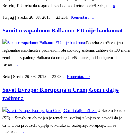
Briselu, EU treba da reaguje brzo i da konkretno podrži Srbiju….
»
Tanjug | Sreda, 26. 08. 2015. – 23:25h |
Komentara: 1
Samit o zapadnom Balkanu: EU nije bankomat
Potreba za očuvanjem
regionalne stabilnosti i promenom obrazovnog sistema, zahtevi da EU mora
zemljama zapadnog Balkana da omogući više novca, ali i odgovor da
Brisel…
»
Beta | Sreda, 26. 08. 2015. – 23:08h |
Komentara: 0
Savet Evrope: Korupcija u Crnoj Gori i dalje
raširena
U Savetu Evrope
(SE) u Strazburu objavljen je temeljan izveštaj u kojem se navodi da je
Crna Gora preduzela opipljive korake za suzbijanje korupcije, ali se
naglašava…
»