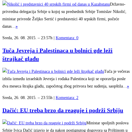
Državno-
privredna delegacija Srbije u kojoj su predsednik Srbije Tomislav Nikolić,
ministar privrede Željko Sertić i predstavnici 40 srpskih firmi, počeće
danas…
»
Sreda, 26. 08. 2015. – 23:57h |
Komentara: 0
Tuča Jevreja i Palestinaca u bolnici gde leži
štrajkač glađu
Tuča je večeras
izbila između izraelskih Jevreja i rođaka Palestinca koji se oporavlja posle
dva meseca štrajka glađu, započetog zbog pritvora bez suđenja, saopštila…
»
Sreda, 26. 08. 2015. – 23:55h |
Komentara: 2
Dačić: EU treba brzo da reaguje i podrži Srbiju
Ministar spoljnih poslova
Srbije Ivica Dačić izjavio je da nakon postignutog dogovora sa Prištinom u