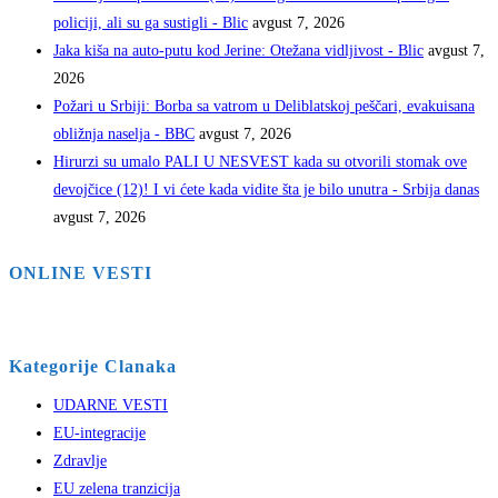
policiji, ali su ga sustigli - Blic
avgust 7, 2026
Jaka kiša na auto-putu kod Jerine: Otežana vidljivost - Blic
avgust 7,
2026
Požari u Srbiji: Borba sa vatrom u Deliblatskoj peščari, evakuisana
obližnja naselja - BBC
avgust 7, 2026
Hirurzi su umalo PALI U NESVEST kada su otvorili stomak ove
devojčice (12)! I vi ćete kada vidite šta je bilo unutra - Srbija danas
avgust 7, 2026
ONLINE VESTI
Kategorije Clanaka
UDARNE VESTI
EU-integracije
Zdravlje
EU zelena tranzicija