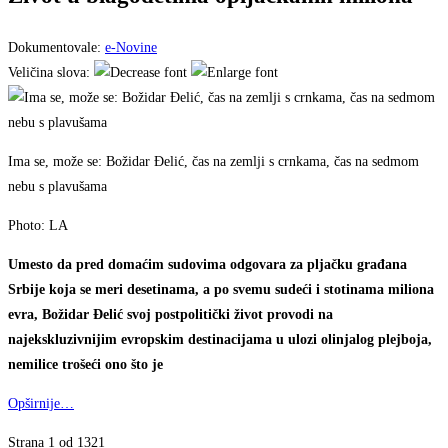
Dokumentovale:
e-Novine
Veličina slova:
Ima se, može se: Božidar Đelić, čas na zemlji s crnkama, čas na sedmom
nebu s plavušama
Photo: LA
Umesto da pred domaćim sudovima odgovara za pljačku građana
Srbije koja se meri desetinama, a po svemu sudeći i stotinama miliona
evra, Božidar Đelić svoj postpolitički život provodi na
najekskluzivnijim evropskim destinacijama u ulozi olinjalog plejboja,
nemilice trošeći ono što je
Opširnije…
Strana 1 od 1321