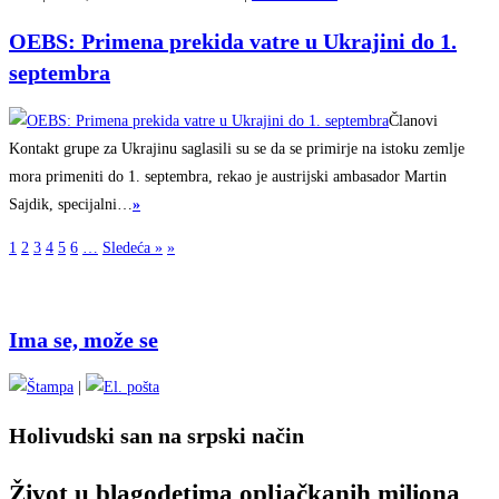
OEBS: Primena prekida vatre u Ukrajini do 1.
septembra
Članovi
Kontakt grupe za Ukrajinu saglasili su se da se primirje na istoku zemlje
mora primeniti do 1. septembra, rekao je austrijski ambasador Martin
Sajdik, specijalni…
»
1
2
3
4
5
6
…
Sledeća »
»
Ima se, može se
|
Holivudski san na srpski način
Život u blagodetima opljačkanih miliona