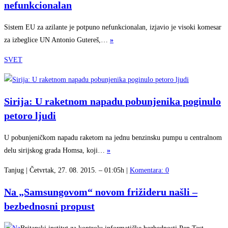
nefunkcionalan
Sistem EU za azilante je potpuno nefunkcionalan, izjavio je visoki komesar
za izbeglice UN Antonio Gutereš,…
»
SVET
Sirija: U raketnom napadu pobunjenika poginulo
petoro ljudi
U pobunjeničkom napadu raketom na jednu benzinsku pumpu u centralnom
delu sirijskog grada Homsa, koji…
»
Tanjug | Četvrtak, 27. 08. 2015. – 01:05h |
Komentara: 0
Na „Samsungovom“ novom frižideru našli –
bezbednosni propust