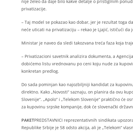
nije želeo da daje bilo kakve detalje o pristiglnim ponud
privatizacije.
– Taj model se pokazao kao dobar, jer je rezultat toga 
neće uticati na privatizaciju – rekao je Ljajić, ističući d
Ministar je naveo da sledi takozvana treća faza koja tra
– Privatizacioni savetnik analizira dokumenta, a Agenci
dobićemo listu vrednovanu po ceni koju nude za kupovinu 
konkretan predlog.
Do sada pominjan kao najozbiljniji kandidat za kupovinu 
direktno. Kako „Novosti“ saznaju, on planira da ovu kup
Slovenije“. „Apolo“ i „Telekom Slovenije“ praktično će o
za kupovinu srpske kompanije, dok će slovenački državni 
PAKET
PREDSTAVNICI reprezentativnih sindikata upozorava
Republike Srbije je 58 odsto akcija, ali je „Telekom“ vla