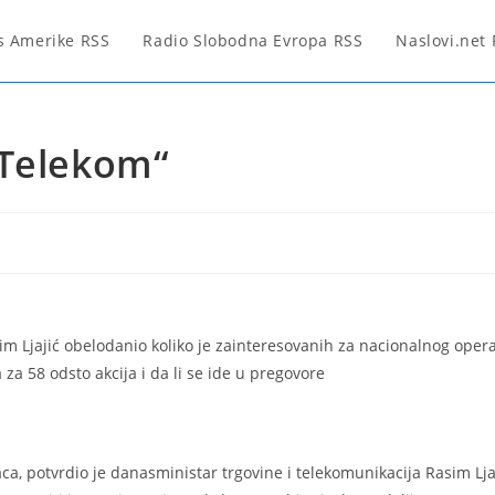
s Amerike RSS
Radio Slobodna Evropa RSS
Naslovi.net
„Telekom“
im Ljajić obelodanio koliko je zainteresovanih za nacionalnog opera
a 58 odsto akcija i da li se ide u pregovore
ca, potvrdio je danasministar trgovine i telekomunikacija Rasim Lja