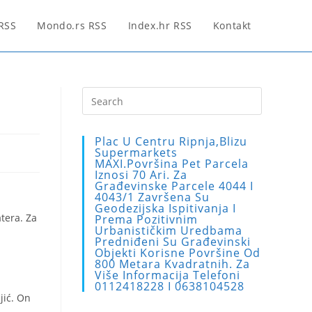
 RSS
Mondo.rs RSS
Index.hr RSS
Kontakt
Press
Escape
to
Plac U Centru Ripnja,blizu
close
Supermarkets
MAXI.Površina Pet Parcela
the
Iznosi 70 Ari. Za
search
Građevinske Parcele 4044 I
4043/1 Završena Su
panel.
Geodezijska Ispitivanja I
tera. Za
Prema Pozitivnim
Urbanističkim Uredbama
Predniđeni Su Građevinski
Objekti Korisne Površine Od
800 Metara Kvadratnih. Za
Više Informacija Telefoni
0112418228 I 0638104528
jić. On