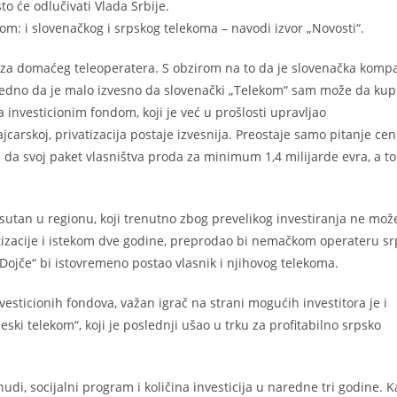
o će odlučivati Vlada Srbije.
nom: i slovenačkog i srpskog telekoma – navodi izvor „Novosti“.
za domaćeg teleoperatera. S obzirom na to da je slovenačka kompan
gledno da je malo izvesno da slovenački „Telekom“ sam može da kup
investicionim fondom, koji je već u prošlosti upravljao
arskoj, privatizacija postaje izvesnija. Preostaje samo pitanje cen
a svoj paket vlasništva proda za minimum 1,4 milijarde evra, a to
risutan u regionu, koji trenutno zbog prevelikog investiranja ne mož
atizacije i istekom dve godine, preprodao bi nemačkom operateru sr
„Dojče“ bi istovremeno postao vlasnik i njihovog telekoma.
ticionih fondova, važan igrač na strani mogućih investitora je i
eski telekom“, koji je poslednji ušao u trku za profitabilno srpsko
udi, socijalni program i količina investicija u naredne tri godine. 