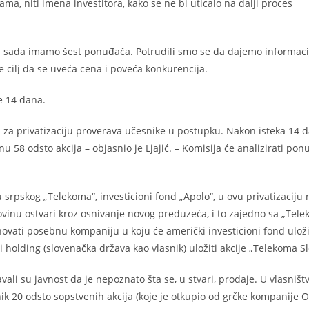
ama, niti imena investitora, kako se ne bi uticalo na dalji proces
da sada imamo šest ponuđača. Potrudili smo se da dajemo informaci
a je cilj da se uveća cena i poveća konkurencija.
je 14 dana.
ja za privatizaciju proverava učesnike u postupku. Nakon isteka 14 
58 odsto akcija – objasnio je Ljajić. – Komisija će analizirati ponu
srpskog „Telekoma“, investicioni fond „Apolo“, u ovu privatizaciju 
ovinu ostvari kroz osnivanje novog preduzeća, i to zajedno sa „Te
snovati posebnu kompaniju u koju će američki investicioni fond uloži
holding (slovenačka država kao vlasnik) uložiti akcije „Telekoma Sl
li su javnost da je nepoznato šta se, u stvari, prodaje. U vlasništ
snik 20 odsto sopstvenih akcija (koje je otkupio od grčke kompanije O