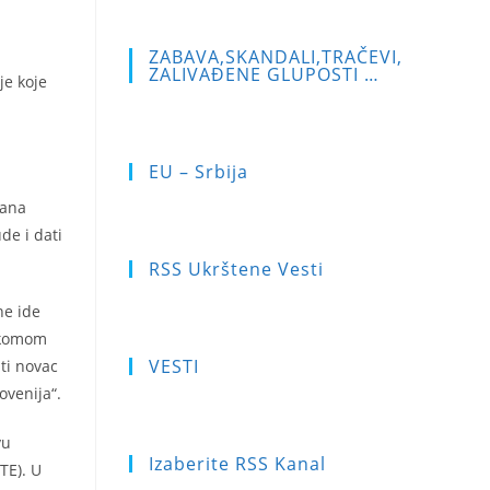
ZABAVA,SKANDALI,TRAČEVI,
ZALIVAĐENE GLUPOSTI …
je koje
EU – Srbija
dana
de i dati
RSS Ukrštene Vesti
ne ide
lekomom
VESTI
ti novac
ovenija“.
vu
Izaberite RSS Kanal
TE). U