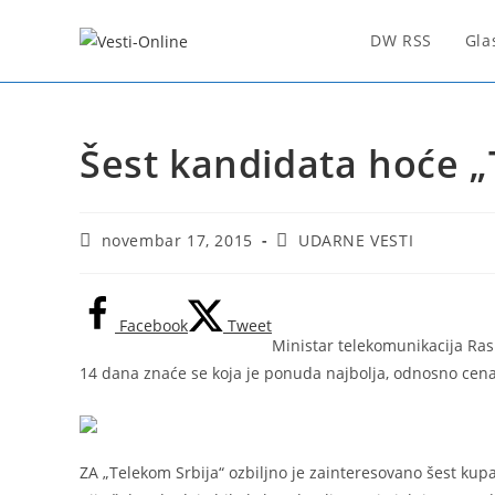
Skip
to
DW RSS
Gla
content
Šest kandidata hoće 
Post
Post
novembar 17, 2015
UDARNE VESTI
published:
category:
Facebook
Tweet
Ministar telekomunikacija Ras
14 dana znaće se koja je ponuda najbolja, odnosno cena z
ZA „Telekom Srbija“ ozbiljno je zainteresovano šest kupa