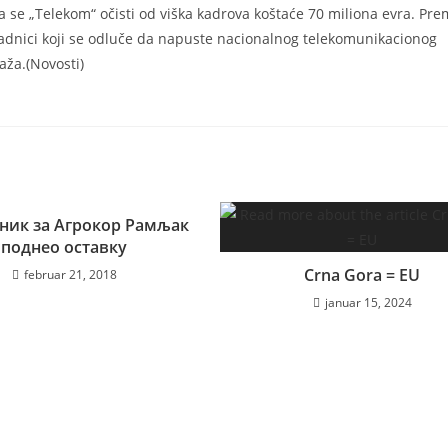
a se „Telekom“ očisti od viška kadrova koštaće 70 miliona evra. Pr
radnici koji se odluče da napuste nacionalnog telekomunikacionog
aža.(Novosti)
ник за Агрокор Рамљак
поднео оставку
Crna Gora = EU
februar 21, 2018
januar 15, 2024