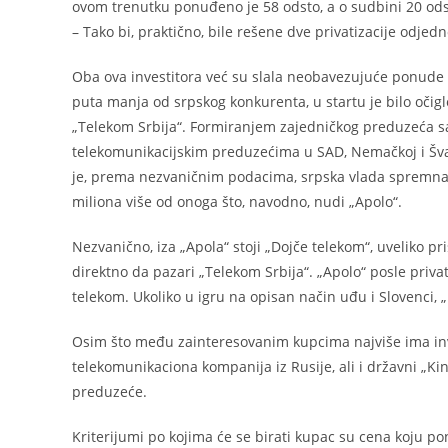
ovom trenutku ponuđeno je 58 odsto, a o sudbini 20 odst
– Tako bi, praktično, bile rešene dve privatizacije odjed
Oba ova investitora već su slala neobavezujuće ponude 
puta manja od srpskog konkurenta, u startu je bilo oči
„Telekom Srbija“. Formiranjem zajedničkog preduzeća sa 
telekomunikacijskim preduzećima u SAD, Nemačkoj i Švajc
je, prema nezvaničnim podacima, srpska vlada spremna d
miliona više od onoga što, navodno, nudi „Apolo“.
Nezvanično, iza „Apola“ stoji „Dojče telekom“, uveliko p
direktno da pazari „Telekom Srbija“. „Apolo“ posle priv
telekom. Ukoliko u igru na opisan način uđu i Slovenci, 
Osim što među zainteresovanim kupcima najviše ima inves
telekomunikaciona kompanija iz Rusije, ali i državni „Kin
preduzeće.
Kriterijumi po kojima će se birati kupac su cena koju pon