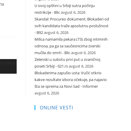
ema
U ovoj opštini u Srbiji sutra počinju
restrikcije - Blic
avgust 6, 2026
Skandal: Procureo dokument; Blokaderi od
svih kandidata traže apsolutnu poslušnost
- B92
avgust 6, 2026
Milica namamila pekara (73) zbog intimnih
odnosa, pa ga sa saučesnicima zverski
mučila do smrti - Blic
avgust 6, 2026
Zelenski u subotu prvi put u zvaničnoj
poseti Srbiji - 021.rs
avgust 6, 2026
Blokaderima zapušio usta: Vučić otkrio
kakve rezultate izbora očekuje, pa najavio
šta se sprema za Novi Sad - Informer
avgust 6, 2026
ONLINE VESTI