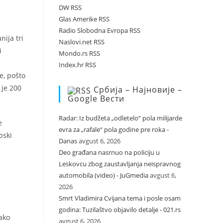
DW RSS
Glas Amerike RSS
Radio Slobodna Evropa RSS
ija tri
Naslovi.net RSS
i
Mondo.rs RSS
Index.hr RSS
e, pošto
 je 200
Србија – Најновије –
Google Вести
Radar: Iz budžeta „odletelo“ pola milijarde
e
evra za „rafale“ pola godine pre roka -
pski
Danas
avgust 6, 2026
Deo građana nasrnuo na policiju u
Leskovcu zbog zaustavljanja neispravnog
automobila (video) - JuGmedia
avgust 6,
2026
Smrt Vladimira Cvijana tema i posle osam
godina: Tuzilaštvo objavilo detalje - 021.rs
Kako
avgust 6, 2026