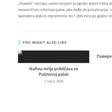
„Novosti“ saznaju samo socijalni program, kojim treba d
nezvaničnim informacijama, ako dođe do privatizacije, 
operatera dobiće otpremnine do 1.000 evra po godini st
YOU MIGHT ALSO LIKE
Повере
Naftna mrlja približava se
Putinovoj palati
maj 3, 2026