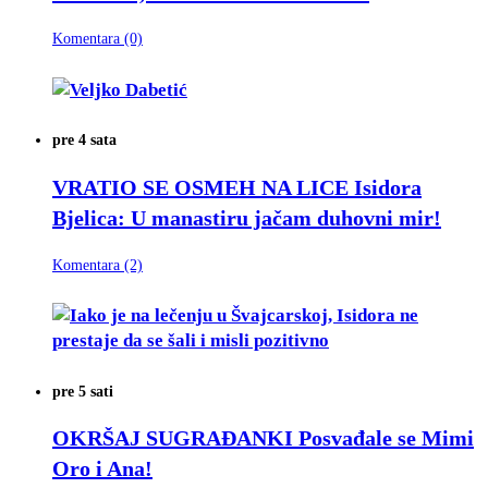
Komentara (0)
pre 4 sata
VRATIO SE OSMEH NA LICE
Isidora
Bjelica: U manastiru jačam duhovni mir!
Komentara (2)
pre 5 sati
OKRŠAJ SUGRAĐANKI
Posvađale se Mimi
Oro i Ana!