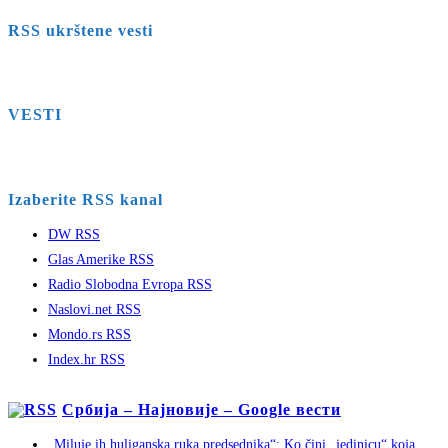
RSS ukrštene vesti
VESTI
Izaberite RSS kanal
DW RSS
Glas Amerike RSS
Radio Slobodna Evropa RSS
Naslovi.net RSS
Mondo.rs RSS
Index.hr RSS
Србија – Најновије – Google вести
„Miluje ih huliganska ruka predsednika“: Ko čini „jedinicu“ koja