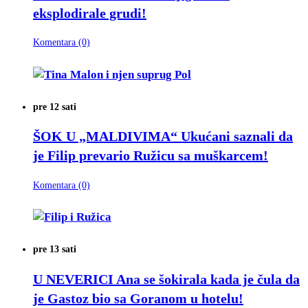
eksplodirale grudi!
Komentara (0)
pre 12 sati
ŠOK U „MALDIVIMA“
Ukućani saznali da
je Filip prevario Ružicu sa muškarcem!
Komentara (0)
pre 13 sati
U NEVERICI
Ana se šokirala kada je čula da
je Gastoz bio sa Goranom u hotelu!