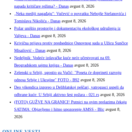
napada kritičare režima? - Danas
avgust 8, 2026
„Neka mediji nagađaju“: Vučević o povratku Nebojše Stefanovića i
Tomislava Nikolića - Danas
avgust 8, 2026
Požar uništio prostorije i dokumentaciju ekološkog udruženja iz
Valjeva - Danas
avgust 8, 2026
Krivična prijava protiv predsednice Osnovnog suda u Užicu Sunčice
Misailović - Danas
avgust 8, 2026
Nedeljnik: Vodeće izdavačke kuće neće učestvovati na 69.
Beogradskom sajmu knjiga - Danas
avgust 8, 2026
Zelenski u Srbiji, ugostio ga Vučić: "Poseta će doprineti razvoju
odnosa Srbije i Ukrajine" FOTO - B92
avgust 8, 2026
Deo vikendica izgoreo u Deliblatskoj peščari, vatrogasci uspeli da
odbrane kuće: U Srbiji aktivno šest požara - 021.rs
avgust 8, 2026
(FOTO) GUŽVE NA GRANICI! Putnici na ovim prelazima čekaju
SATIMA: Objavljeno i hitno upozorenje AMSS - Blic
avgust 8,
2026
ONLINE VESTI