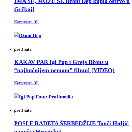
IMA SE, MOŽE SE
Džoni Dep kupio ostrvo u
Grčkoj!
Komentara (0)
pre 3 sata
KAKAV PAR
Igi Pop i Grejs Džons u
“najbučnijem nemom” filmu! (VIDEO)
Komentara (0)
pre 3 sata
POSLE RADETA ŠERBEDŽIJE
Tonči Huljić
napušta Hrvatsku!