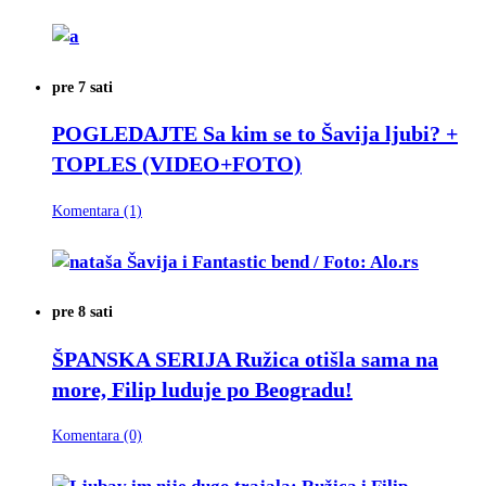
pre 7 sati
POGLEDAJTE
Sa kim se to Šavija ljubi? +
TOPLES (VIDEO+FOTO)
Komentara (1)
pre 8 sati
ŠPANSKA SERIJA
Ružica otišla sama na
more, Filip luduje po Beogradu!
Komentara (0)