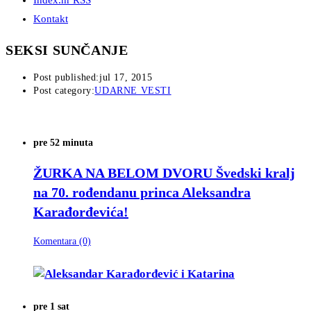
Index.hr RSS
Kontakt
SEKSI SUNČANJE
Post published:
jul 17, 2015
Post category:
UDARNE VESTI
pre 52 minuta
ŽURKA NA BELOM DVORU
Švedski kralj
na 70. rođendanu princa Aleksandra
Karađorđevića!
Komentara (0)
pre 1 sat