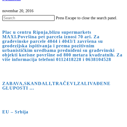
novembar 20, 2016
Press Escape to close the search panel.
Plac u centru Ripnja,blizu supermarkets
MAXI.Površina pet parcela iznosi 70 ari. Za
građevinske parcele 4044 i 4043/1 završena su
geodezijska ispitivanja i prema pozitivnim
urbanističkim uredbama predniđeni su građevinski
objekti korisne površine od 800 metara kvadratnih. Za
više informacija telefoni 0112418228 i 0638104528
ZABAVA,SKANDALI,TRAČEVI,ZALIVAĐENE
GLUPOSTI …
EU – Srbija