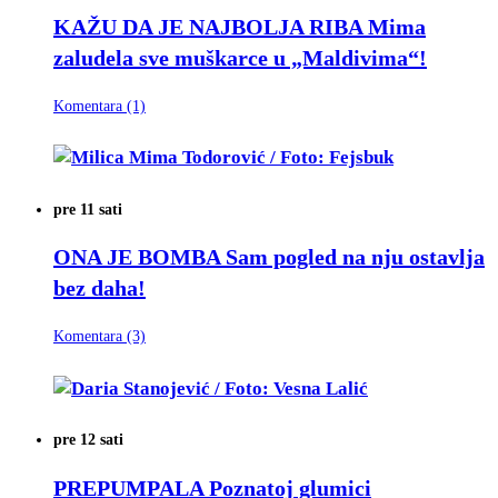
KAŽU DA JE NAJBOLJA RIBA
Mima
zaludela sve muškarce u „Maldivima“!
Komentara (1)
pre 11 sati
ONA JE BOMBA
Sam pogled na nju ostavlja
bez daha!
Komentara (3)
pre 12 sati
PREPUMPALA
Poznatoj glumici