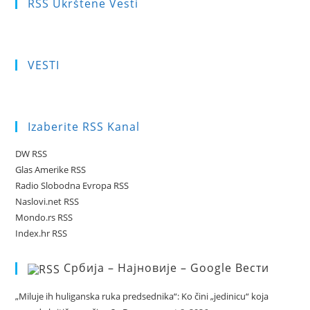
RSS Ukrštene Vesti
VESTI
Izaberite RSS Kanal
DW RSS
Glas Amerike RSS
Radio Slobodna Evropa RSS
Naslovi.net RSS
Mondo.rs RSS
Index.hr RSS
Србија – Најновије – Google Вести
„Miluje ih huliganska ruka predsednika“: Ko čini „jedinicu“ koja