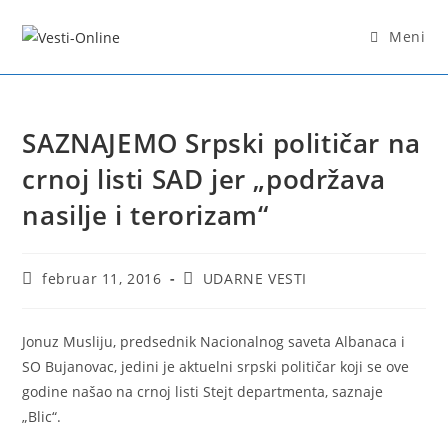
Skip
to
Meni
content
SAZNAJEMO Srpski političar na
crnoj listi SAD jer „podržava
nasilje i terorizam“
Post
Post
februar 11, 2016
UDARNE VESTI
published:
category:
Jonuz Musliju, predsednik Nacionalnog saveta Albanaca i
SO Bujanovac, jedini je aktuelni srpski političar koji se ove
godine našao na crnoj listi Stejt departmenta, saznaje
„Blic“.