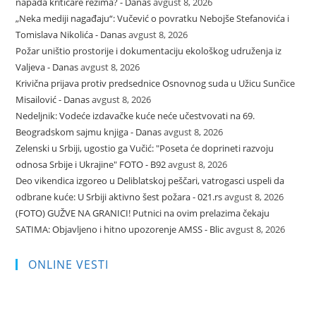
napada kritičare režima? - Danas
avgust 8, 2026
„Neka mediji nagađaju“: Vučević o povratku Nebojše Stefanovića i
Tomislava Nikolića - Danas
avgust 8, 2026
Požar uništio prostorije i dokumentaciju ekološkog udruženja iz
Valjeva - Danas
avgust 8, 2026
Krivična prijava protiv predsednice Osnovnog suda u Užicu Sunčice
Misailović - Danas
avgust 8, 2026
Nedeljnik: Vodeće izdavačke kuće neće učestvovati na 69.
Beogradskom sajmu knjiga - Danas
avgust 8, 2026
Zelenski u Srbiji, ugostio ga Vučić: "Poseta će doprineti razvoju
odnosa Srbije i Ukrajine" FOTO - B92
avgust 8, 2026
Deo vikendica izgoreo u Deliblatskoj peščari, vatrogasci uspeli da
odbrane kuće: U Srbiji aktivno šest požara - 021.rs
avgust 8, 2026
(FOTO) GUŽVE NA GRANICI! Putnici na ovim prelazima čekaju
SATIMA: Objavljeno i hitno upozorenje AMSS - Blic
avgust 8, 2026
ONLINE VESTI