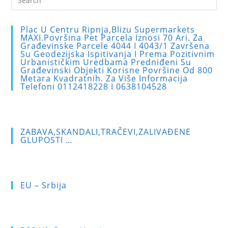
Es
to
Plac U Centru Ripnja,blizu Supermarkets
clo
MAXI.Površina Pet Parcela Iznosi 70 Ari. Za
Građevinske Parcele 4044 I 4043/1 Završena
the
Su Geodezijska Ispitivanja I Prema Pozitivnim
sea
Urbanističkim Uredbama Predniđeni Su
Građevinski Objekti Korisne Površine Od 800
pan
Metara Kvadratnih. Za Više Informacija
Telefoni 0112418228 I 0638104528
ZABAVA,SKANDALI,TRAČEVI,ZALIVAĐENE
GLUPOSTI …
EU – Srbija