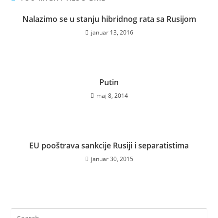
Nalazimo se u stanju hibridnog rata sa Rusijom
januar 13, 2016
Putin
maj 8, 2014
EU pooštrava sankcije Rusiji i separatistima
januar 30, 2015
Pre