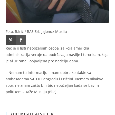
Foto: R.Irić / RAS Srbija
Jonuz Musliu
Reč je o listi nepoželjnih osoba, za koja američka
administracija veruje da podržavaju nasilje i terorizam, koja
je ažurirana i objavljena pre nedelju dana.
– Nemam tu informaciju. Imam dobre kontakte sa
ambasadama SAD u Beogradu i Prištini. Nemam nikakav
spor, ne znam zašto bih bio nepoželjan kada se bavim
politikom – kaže Musliju.(Blic)
YOU MIGHT ALSO LIKE