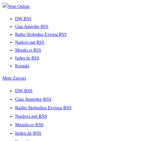
Skip
to
DW RSS
content
Glas Amerike RSS
Radio Slobodna Evropa RSS
Naslovi.net RSS
Mondo.rs RSS
Index.hr RSS
Kontakt
Meni
Zatvori
DW RSS
Glas Amerike RSS
Radio Slobodna Evropa RSS
Naslovi.net RSS
Mondo.rs RSS
Index.hr RSS