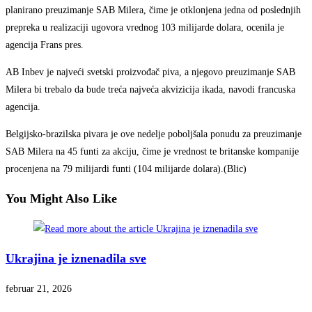
planirano preuzimanje SAB Milera, čime je otklonjena jedna od poslednjih
prepreka u realizaciji ugovora vrednog 103 milijarde dolara, ocenila je
agencija Frans pres.
AB Inbev je najveći svetski proizvođač piva, a njegovo preuzimanje SAB
Milera bi trebalo da bude treća najveća akvizicija ikada, navodi francuska
agencija.
Belgijsko-brazilska pivara je ove nedelje poboljšala ponudu za preuzimanje
SAB Milera na 45 funti za akciju, čime je vrednost te britanske kompanije
procenjena na 79 milijardi funti (104 milijarde dolara).(Blic)
You Might Also Like
Ukrajina je iznenadila sve
februar 21, 2026