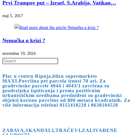
Prvi Trampov put – Izrael, S.Arabija, Vatikan…
maj 5, 2017
Nemačka u krizi ?
novembar 19, 2024
Press
Escape
Plac u centru Ripnja,blizu supermarkets
to
MAXI.Površina pet parcela iznosi 70 ari. Za
close
građevinske parcele 4044 i 4043/1 završena su
geodezijska ispitivanja i prema pozitivnim
the
urbanističkim uredbama predniđeni su građevinski
search
objekti korisne površine od 800 metara kvadratnih. Za
više informacija telefoni 0112418228 i 0638104528
panel.
ZABAVA,SKANDALI,TRAČEVI,ZALIVAĐENE