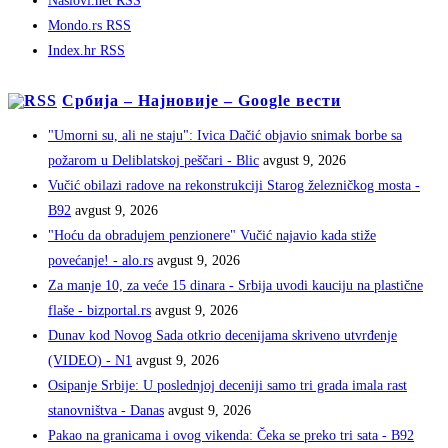
Naslovi.net RSS
Mondo.rs RSS
Index.hr RSS
Србија – Најновије – Google вести
"Umorni su, ali ne staju": Ivica Dačić objavio snimak borbe sa
požarom u Deliblatskoj peščari - Blic
avgust 9, 2026
Vučić obilazi radove na rekonstrukciji Starog železničkog mosta -
B92
avgust 9, 2026
"Hoću da obradujem penzionere" Vučić najavio kada stiže
povećanje! - alo.rs
avgust 9, 2026
Za manje 10, za veće 15 dinara - Srbija uvodi kauciju na plastične
flaše - bizportal.rs
avgust 9, 2026
Dunav kod Novog Sada otkrio decenijama skriveno utvrđenje
(VIDEO) - N1
avgust 9, 2026
Osipanje Srbije: U poslednjoj deceniji samo tri grada imala rast
stanovništva - Danas
avgust 9, 2026
Pakao na granicama i ovog vikenda: Čeka se preko tri sata - B92