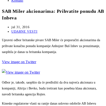
Kontakt
SAB Miler akcionarima: Prihvatite ponudu AB
Inbeva
Post
jul 31, 2016
published:
Post
UDARNE VESTI
category:
Upravni odbor britanske pivare SAB Miler će preporučiti akcionarima da
prihvate konačnu ponudu kompanije Anhojzer Buš Inbev za preuzimanje,
saopštila je danas ta britanska kompanija.
View image on Twitter
Odbor je, takođe, saopštio da će predložiti da dva najveća akcionara u
kompaniji, Altrija i Bevko, budu tretirani kao posebna klasa akcionara,
navodi britanska agencija Rojtes.
Kineske regulatorne vlasti su ranije danas uslovno odobrile AB Inbevu