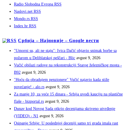
Radio Slobodna Evropa RSS
Naslovi.net RSS
Mondo.rs RSS
Index.hr RSS
Србија – Најновије – Google вести
"Umorni su, ali ne staju": Ivica Dačić objavio snimak borbe sa
požarom u Deliblatskoj peščari - Blic
avgust 9, 2026
Vučić obilazi radove na rekonstrukciji Starog železničkog mosta -
B92
avgust 9, 2026
"Hoću da obradujem penzionere" Vučić najavio kada stiže
povećanje! - alo.rs
avgust 9, 2026
Za manje 10, za veće 15 dinara - Srbija uvodi kauciju na plastične
flaše - bizportal.rs
avgust 9, 2026
Dunav kod Novog Sada otkrio decenijama skriveno utvrđenje
(VIDEO) - N1
avgust 9, 2026
Osipanje Srbije: U poslednjoj deceniji samo tri grada imala rast