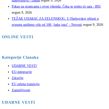
stanovništva - Danas
avgust 9, 2026
Pakao na granicama i ovog vikenda: Čeka se preko tri sata - B92
avgust 9, 2026
TEŽAK UDARAC ZA ZELENSKOG: U Harkovskoj oblasti u
avgustu uništeno više od 100 „baba jaga“ - Novosti
avgust 9, 2026
ONLINE VESTI
Kategorije Clanaka
UDARNE VESTI
EU-integracije
Zdravlje
EU zelena tranzicija
Zanimljivosti
UDARNE VESTI