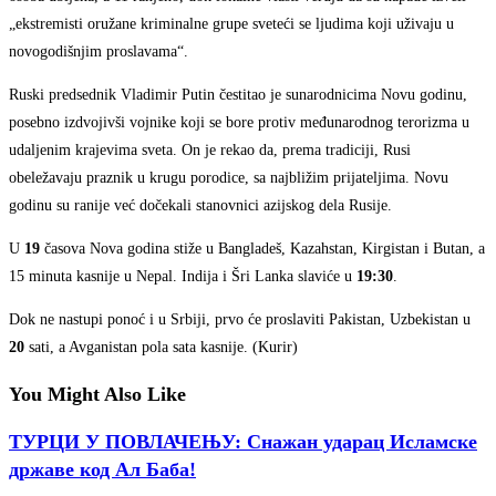
„ekstremisti oružane kriminalne grupe sveteći se ljudima koji uživaju u
novogodišnjim proslavama“.
Ruski predsednik Vladimir Putin čestitao je sunarodnicima Novu godinu,
posebno izdvojivši vojnike koji se bore protiv međunarodnog terorizma u
udaljenim krajevima sveta. On je rekao da, prema tradiciji, Rusi
obeležavaju praznik u krugu porodice, sa najbližim prijateljima. Novu
godinu su ranije već dočekali stanovnici azijskog dela Rusije.
U
19
časova Nova godina stiže u Bangladeš, Kazahstan, Kirgistan i Butan, a
15 minuta kasnije u Nepal. Indija i Šri Lanka slaviće u
19:30
.
Dok ne nastupi ponoć i u Srbiji, prvo će proslaviti Pakistan, Uzbekistan u
20
sati, a Avganistan pola sata kasnije. (Kurir)
You Might Also Like
ТУРЦИ У ПОВЛАЧЕЊУ: Снажан ударац Исламске
државе код Ал Баба!