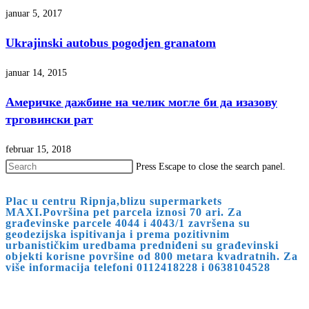
januar 5, 2017
Ukrajinski autobus pogodjen granatom
januar 14, 2015
Америчке дажбине на челик могле би да изазову
трговински рат
februar 15, 2018
Press Escape to close the search panel.
Plac u centru Ripnja,blizu supermarkets
MAXI.Površina pet parcela iznosi 70 ari. Za
građevinske parcele 4044 i 4043/1 završena su
geodezijska ispitivanja i prema pozitivnim
urbanističkim uredbama predniđeni su građevinski
objekti korisne površine od 800 metara kvadratnih. Za
više informacija telefoni 0112418228 i 0638104528