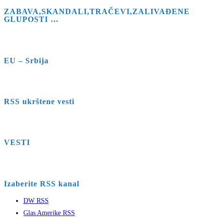
ZABAVA,SKANDALI,TRAČEVI,ZALIVAĐENE
GLUPOSTI …
EU – Srbija
RSS ukrštene vesti
VESTI
Izaberite RSS kanal
DW RSS
Glas Amerike RSS