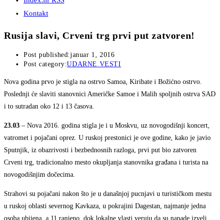
Index.hr RSS
Kontakt
Rusija slavi, Crveni trg prvi put zatvoren!
Post published:
januar 1, 2016
Post category:
UDARNE VESTI
Nova godina prvo je stigla na ostrvo Samoa, Kiribate i Božićno ostrvo.
Poslednji će slaviti stanovnici Američke Samoe i Malih spoljnih ostrva SAD
i to sutradan oko 12 i 13 časova.
23.03
– Nova 2016. godina stigla je i u Moskvu, uz novogodišnji koncert,
vatromet i pojačani oprez. U ruskoj prestonici je ove godine, kako je javio
Sputnjik, iz obazrivosti i bezbednosnih razloga, prvi put bio zatvoren
Crveni trg, tradicionalno mesto okupljanja stanovnika građana i turista na
novogodišnjim dočecima.
Strahovi su pojačani nakon što je u današnjoj pucnjavi u turističkom mestu
u ruskoj oblasti severnog Kavkaza, u pokrajini Dagestan, najmanje jedna
osoba ubijena, a 11 ranjeno, dok lokalne vlasti veruju da su napade izveli