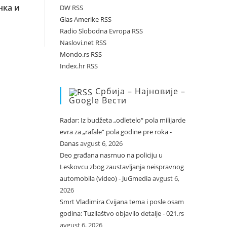
чка и
DW RSS
Glas Amerike RSS
Radio Slobodna Evropa RSS
Naslovi.net RSS
Mondo.rs RSS
Index.hr RSS
Србија – Најновије –
Google Вести
Radar: Iz budžeta „odletelo“ pola milijarde
evra za „rafale“ pola godine pre roka -
Danas
avgust 6, 2026
Deo građana nasrnuo na policiju u
Leskovcu zbog zaustavljanja neispravnog
automobila (video) - JuGmedia
avgust 6,
2026
Smrt Vladimira Cvijana tema i posle osam
godina: Tuzilaštvo objavilo detalje - 021.rs
avgust 6, 2026