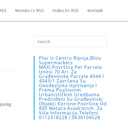
 RSS
Mondo.rs RSS
Index.hr RSS
Kontakt
Press
Escape
to
Plac U Centru Ripnja,blizu
close
Supermarkets
MAXI.Površina Pet Parcela
the
Iznosi 70 Ari. Za
search
Građevinske Parcele 4044 I
4043/1 Završena Su
panel.
Geodezijska Ispitivanja I
Prema Pozitivnim
Urbanističkim Uredbama
Predniđeni Su Građevinski
Objekti Korisne Površine Od
ujućeg
800 Metara Kvadratnih. Za
Više Informacija Telefoni
0112418228 I 0638104528