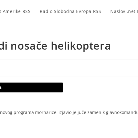
s Amerike RSS
Radio Slobodna Evropa RSS
Naslovi.net
di nosače helikoptera
t
iru novog programa mornarice, izjavio je juče zamenik glavnokomand