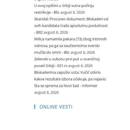
U ovoj opštini u Srbiji sutra počinju
restrikcije - Blic
avgust 6, 2026
Skandal: Procureo dokument; Blokaderi od
svih kandidata traže apsolutnu poslušnost
- B92
avgust 6, 2026
Milica namamila pekara (73) zbog intimnih
odnosa, pa ga sa saučesnicima zverski
mučila do smrti - Blic
avgust 6, 2026
Zelenski u subotu prvi put u zvaničnoj
poseti Srbiji - 021.rs
avgust 6, 2026
Blokaderima zapušio usta: Vučić otkrio
kakve rezultate izbora očekuje, pa najavio
šta se sprema za Novi Sad - Informer
avgust 6, 2026
ONLINE VESTI