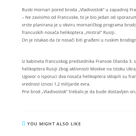
Ruski mornari pored broda „Vladivostok“ u zapadnoj Fr
– Ne zavisimo od Francuske, to je bio jedan od sporazum
vrste planirana je u okviru mornaričkog programa brodo
francuskih nosača helikoptera „mistral“ Rusiji.
On je istakao da će nosači biti građeni u ruskim brodogr
Iz kabineta francuskog predsednika Fransoe Olanda 3. s
helikoptera Rusiji zbog aktivnosti Moskve na istoku Ukra
Ugovor o isporuci dva nosača helikoptera sklopili su f
vrednost iznosi 1,2 milijarde evra.
Prvi brod „Vladivostok“ trebalo je da bude dostavljen o
YOU MIGHT ALSO LIKE