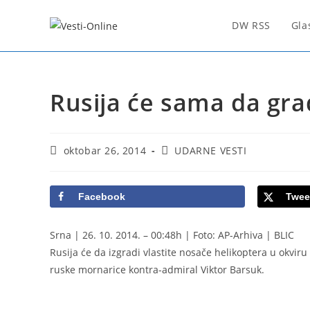
Skip
to
DW RSS
Gla
content
Rusija će sama da gra
Post
Post
oktobar 26, 2014
UDARNE VESTI
published:
category:
Facebook
Twee
Srna | 26. 10. 2014. – 00:48h | Foto: AP-Arhiva | BLIC
Rusija će da izgradi vlastite nosače helikoptera u okv
ruske mornarice kontra-admiral Viktor Barsuk.