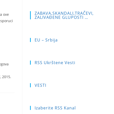
ZABAVA,SKANDALI,TRAČEVI,
va ove
ZALIVAĐENE GLUPOSTI …
isporuci
EU – Srbija
RSS Ukrštene Vesti
egova
, 2015.
VESTI
Izaberite RSS Kanal