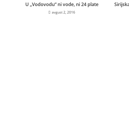
U „Vodovodu“ ni vode, ni 24 plate
Sirijs
avgust 2, 2016