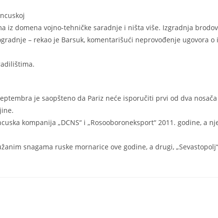
ancuskoj
a iz domena vojno-tehničke saradnje i ništa više. Izgradnja brodo
gradnje – rekao je Barsuk, komentarišući neprovođenje ugovora o 
adilištima.
eptembra je saopšteno da Pariz neće isporučiti prvi od dva nosača
jine.
rancuska kompanija „DCNS“ i „Rosooboroneksport“ 2011. godine, a nj
ružanim snagama ruske mornarice ove godine, a drugi, „Sevastopolj“