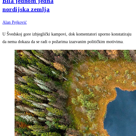
Bila jednom jedna
nordijska zemlja
Alan Pejković
U Švedskoj gore izbjeglički kampovi, dok komentatori uporno konstatiraju
da nema dokaza da se radi o požarima izazvanim političkim motivima.