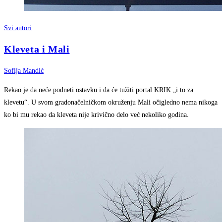
Svi autori
Kleveta i Mali
Sofija Mandić
Rekao je da neće podneti ostavku i da će tužiti portal KRIK „i to za
klevetu“. U svom gradonačelničkom okruženju Mali očigledno nema nikoga
ko bi mu rekao da kleveta nije krivično delo već nekoliko godina.