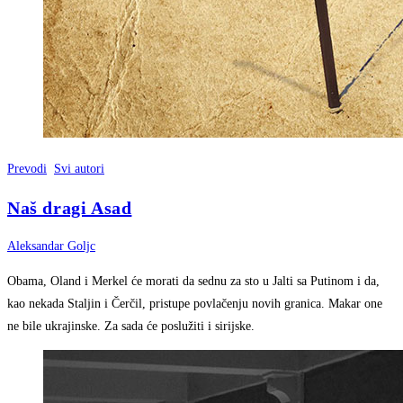
Prevodi
Svi autori
Naš dragi Asad
Aleksandar Goljc
Obama, Oland i Merkel će morati da sednu za sto u Jalti sa Putinom i da,
kao nekada Staljin i Čerčil, pristupe povlačenju novih granica. Makar one
ne bile ukrajinske. Za sada će poslužiti i sirijske.