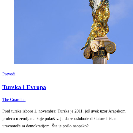
Prevodi
Turska i Evropa
The Guardian
Pred turske izbore 1. novembra: Turska je 2011. još uvek uzor Arapskom
proleću u zemljama koje pokušavaju da se oslobode diktature i islam
uravnoteže sa demokratijom. Šta je pošlo naopako?