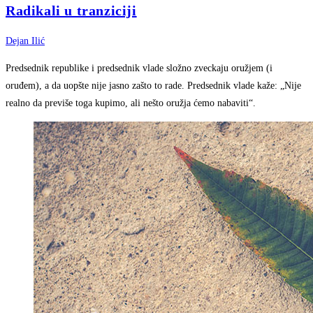
Radikali u tranziciji
Dejan Ilić
Predsednik republike i predsednik vlade složno zveckaju oružjem (i
oruđem), a da uopšte nije jasno zašto to rade. Predsednik vlade kaže: „Nije
realno da previše toga kupimo, ali nešto oružja ćemo nabaviti“.