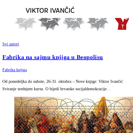
Svi autori
Fabrika na sajmu knjiga u Beopolisu
Fabrika knjiga
Od ponedeljka do subote, 26-31. oktobra – Nove knjige: Viktor Ivančić:
Sviranje srednjem kursu. O bijedi hrvatske socijaldemokracije…