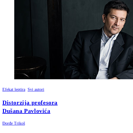
Efekat leptira
Svi autori
Distorzija profesora
Dušana Pavlovića
Đorđe Trikoš