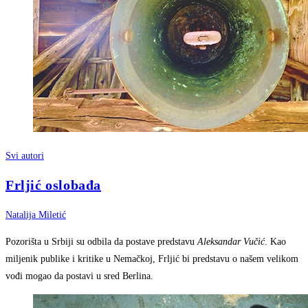
Svi autori
Frljić oslobađa
Natalija Miletić
Pozorišta u Srbiji su odbila da postave predstavu
Aleksandar Vučić
. Kao
miljenik publike i kritike u Nemačkoj, Frljić bi predstavu o našem velikom
vođi mogao da postavi u sred Berlina.