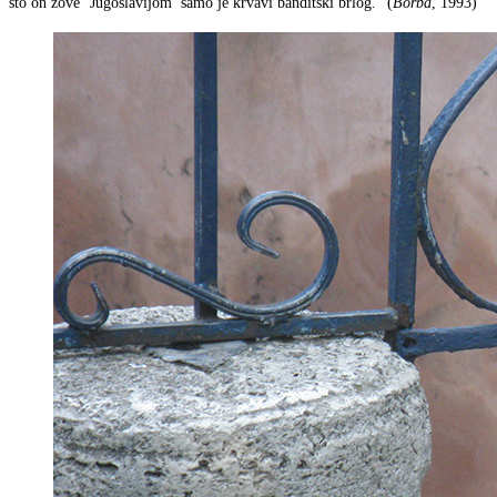
što on zove ‘Jugoslavijom’ samo je krvavi banditski brlog.“ (
Borba
, 1993)