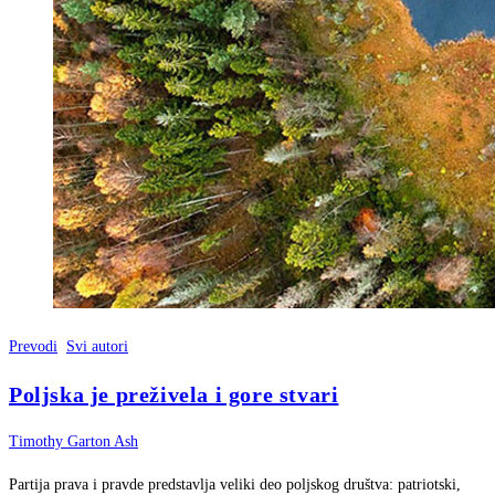
Prevodi
Svi autori
Poljska je preživela i gore stvari
Timothy Garton Ash
Partija prava i pravde predstavlja veliki deo poljskog društva: patriotski,