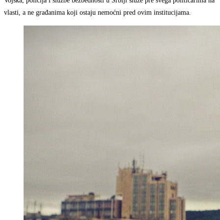
Vojska, policija i službe bezbednosti u Srbiji služe pre svega političarima na
vlasti, a ne građanima koji ostaju nemoćni pred ovim institucijama.