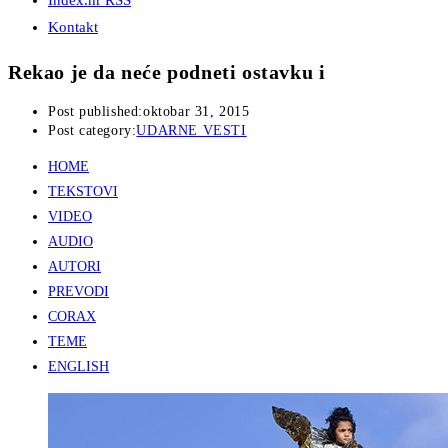
Index.hr RSS
Kontakt
Rekao je da neće podneti ostavku i
Post published:
oktobar 31, 2015
Post category:
UDARNE VESTI
HOME
TEKSTOVI
VIDEO
AUDIO
AUTORI
PREVODI
CORAX
TEME
ENGLISH