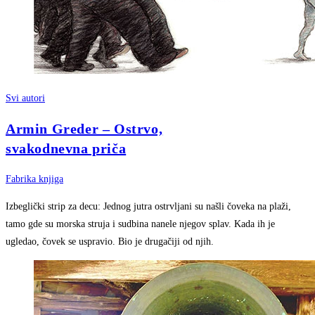
Svi autori
Armin Greder – Ostrvo,
svakodnevna priča
Fabrika knjiga
Izbeglički strip za decu: Jednog jutra ostrvljani su našli čoveka na plaži,
tamo gde su morska struja i sudbina nanele njegov splav. Kada ih je
ugledao, čovek se uspravio. Bio je drugačiji od njih.