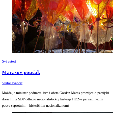
Svi autori
Marasov poučak
Viktor Ivančić
Možda je ministar poduzetništva i obrta Gordan Maras promijenio partijski
dres? Ili je SDP odlučio nacionalističkoj histeriji HDZ-a parirati nečim
posve suprotnim – histeričnim nacionalizmom?