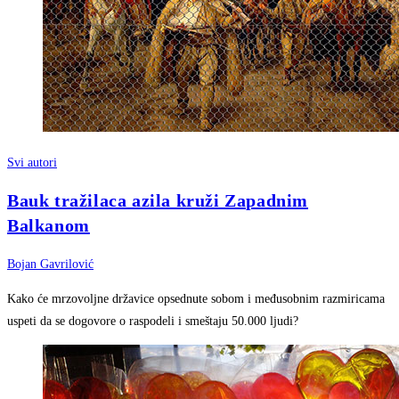
Svi autori
Bauk tražilaca azila kruži Zapadnim
Balkanom
Bojan Gavrilović
Kako će mrzovoljne državice opsednute sobom i međusobnim razmiricama
uspeti da se dogovore o raspodeli i smeštaju 50.000 ljudi?