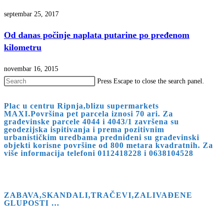
septembar 25, 2017
Od danas počinje naplata putarine po pređenom
kilometru
novembar 16, 2015
Press Escape to close the search panel.
Plac u centru Ripnja,blizu supermarkets
MAXI.Površina pet parcela iznosi 70 ari. Za
građevinske parcele 4044 i 4043/1 završena su
geodezijska ispitivanja i prema pozitivnim
urbanističkim uredbama predniđeni su građevinski
objekti korisne površine od 800 metara kvadratnih. Za
više informacija telefoni 0112418228 i 0638104528
ZABAVA,SKANDALI,TRAČEVI,ZALIVAĐENE
GLUPOSTI …