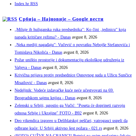
Index.hr RSS
Србија – Најновије – Google вести
„Miluje ih huliganska ruka predsednika“: Ko čini „jedinicu“ koja
napada kritičare režima? - Danas
avgust 8, 2026
„Neka mediji nagađaju“: Vučević o povratku Nebojše Stefanovića i
Tomislava Nikolića - Danas
avgust 8, 2026
Požar uništio prostorije i dokumentaciju ekološkog udruženja iz
Valjeva - Danas
avgust 8, 2026
Krivična prijava protiv predsednice Osnovnog suda u Užicu Sunčice
Misailović - Danas
avgust 8, 2026
Nedeljnik: Vodeće izdavačke kuće neće učestvovati na 69.
Beogradskom sajmu knjiga - Danas
avgust 8, 2026
Zelenski u Srbiji, ugostio ga Vučić: "Poseta će doprineti razvoju
odnosa Srbije i Ukrajine" FOTO - B92
avgust 8, 2026
Deo vikendica izgoreo u Deliblatskoj peščari, vatrogasci uspeli da
odbrane kuće: U Srbiji aktivno šest požara - 021.rs
avgust 8, 2026
(FOTO) GUŽVE NA GRANICI! Putnici na ovim prelazima čekaju