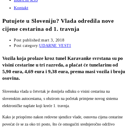
Index.hr RSS
Kontakt
Putujete u Sloveniju? Vlada odredila nove
cijene cestarina od 1. travnja
Post published:
mart 3, 2018
Post category:
UDARNE VESTI
Vozila koja prolaze kroz tunel Karavanke svrstana su po
visini cestarine u tri razreda, a plaćat će tunelarinu od
5,90 eura, 4,69 eura i 9,38 eura, prema masi vozila i broju
osovina.
Slovenska vlada u četvrtak je donijela odluku o visini cestarina na
slovenskim autocestama, s obzirom na početak primjene novog sistema
elektroničke naplate koji kreće 1. travnja.
Kako je priopćeno nakon redovne sjendice vlade, osnovna cijena cestarine
povećat će se za oko tri posto, što će omogućiti srednjeročno održivo