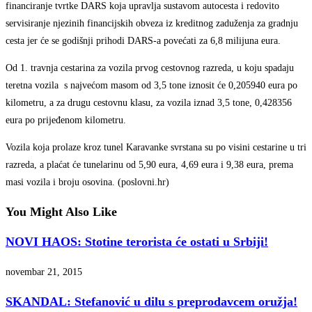
financiranje tvrtke DARS koja upravlja sustavom autocesta i redovito
servisiranje njezinih financijskih obveza iz kreditnog zaduženja za gradnju
cesta jer će se godišnji prihodi DARS-a povećati za 6,8 milijuna eura.
Od 1. travnja cestarina za vozila prvog cestovnog razreda, u koju spadaju
teretna vozila s najvećom masom od 3,5 tone iznosit će 0,205940 eura po
kilometru, a za drugu cestovnu klasu, za vozila iznad 3,5 tone, 0,428356
eura po prijeđenom kilometru.
Vozila koja prolaze kroz tunel Karavanke svrstana su po visini cestarine u tri
razreda, a plaćat će tunelarinu od 5,90 eura, 4,69 eura i 9,38 eura, prema
masi vozila i broju osovina. (poslovni.hr)
You Might Also Like
NOVI HAOS: Stotine terorista će ostati u Srbiji!
novembar 21, 2015
SKANDAL: Stefanović u dilu s preprodavcem oružja!