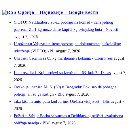
Србија – Најновије – Google вести
(FOTO) Na Zlatiboru žu-žu prodaju na komad - cena jednog
paprena! Za 1 kg može da se kupi 3 kg svinjskog buta - Novosti
avgust 7, 2026
U požaru u Valjevu uništene prostorije i dokumentacija ekološkog
udruženja (VIDEO) - N1
avgust 7, 2026
Uhapšen Čačanin sa 85 kg marihuane i kokaina - Ozon Press
avgust
7, 2026
Loto rezultati: Koji brojevi su izvučeni u 63. kolu? - Danas
avgust 7,
2026
Ovako je uhapšen M. S. (30) u Beogradu: Pokušao da pobegne
policiji, ali su ga sustigli - Blic
avgust 7, 2026
Jaka kiša na auto-putu kod Jerine: Otežana vidljivost - Blic
avgust 7,
2026
Požari u Srbiji: Borba sa vatrom u Deliblatskoj peščari, evakuisana
obližnja naselja - BBC
avgust 7, 2026