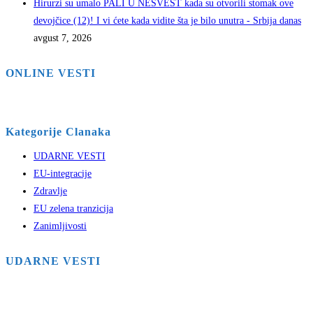
Hirurzi su umalo PALI U NESVEST kada su otvorili stomak ove
devojčice (12)! I vi ćete kada vidite šta je bilo unutra - Srbija danas
avgust 7, 2026
ONLINE VESTI
Kategorije Clanaka
UDARNE VESTI
EU-integracije
Zdravlje
EU zelena tranzicija
Zanimljivosti
UDARNE VESTI