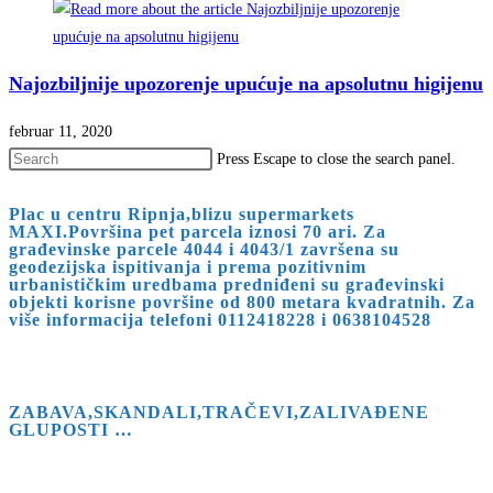
Najozbiljnije upozorenje upućuje na apsolutnu higijenu
februar 11, 2020
Press Escape to close the search panel.
Plac u centru Ripnja,blizu supermarkets
MAXI.Površina pet parcela iznosi 70 ari. Za
građevinske parcele 4044 i 4043/1 završena su
geodezijska ispitivanja i prema pozitivnim
urbanističkim uredbama predniđeni su građevinski
objekti korisne površine od 800 metara kvadratnih. Za
više informacija telefoni 0112418228 i 0638104528
ZABAVA,SKANDALI,TRAČEVI,ZALIVAĐENE
GLUPOSTI …