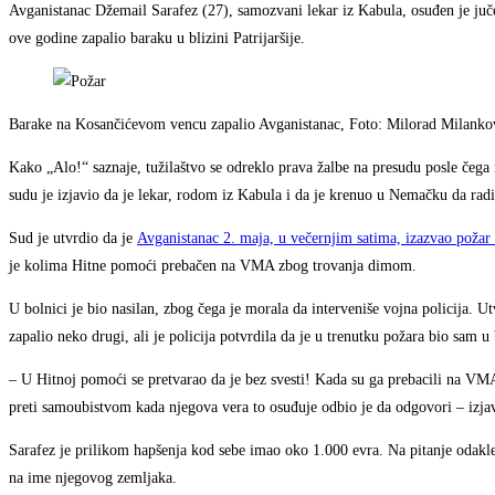
Avganistanac Džemail Sarafez (27), samozvani lekar iz Kabula, osuđen je ju
ove godine zapalio baraku u blizini Patrijaršije.
Barake na Kosančićevom vencu zapalio Avganistanac, Foto: Milorad Milanko
Kako „Alo!“ saznaje, tužilaštvo se odreklo prava žalbe na presudu posle čega
sudu je izjavio da je lekar, rodom iz Kabula i da je krenuo u Nemačku da radi
Sud je utvrdio da je
Avganistanac 2. maja, u večernjim satima, izazvao poža
je kolima Hitne pomoći prebačen na VMA zbog trovanja dimom.
U bolnici je bio nasilan, zbog čega je morala da interveniše vojna policija. 
zapalio neko drugi, ali je policija potvrdila da je u trenutku požara bio sam u 
– U Hitnoj pomoći se pretvarao da je bez svesti! Kada su ga prebacili na VMA 
preti samoubistvom kada njegova vera to osuđuje odbio je da odgovori – izjavi
Sarafez je prilikom hapšenja kod sebe imao oko 1.000 evra. Na pitanje odakle
na ime njegovog zemljaka.