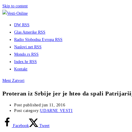
Skip to content
DW RSS
Glas Amerike RSS
Radio Slobodna Evropa RSS
Naslovi.net RSS
Mondo.rs RSS
Index.hr RSS
Kontakt
Meni
Zatvori
Proteran iz Srbije jer je hteo da spali Patrijarš
Post published:
jun 11, 2016
Post category:
UDARNE VESTI
Facebook
Tweet