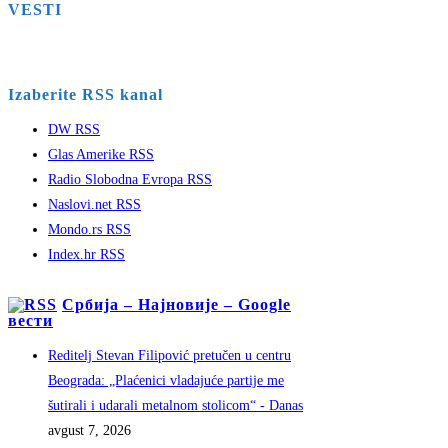
VESTI
Izaberite RSS kanal
DW RSS
Glas Amerike RSS
Radio Slobodna Evropa RSS
Naslovi.net RSS
Mondo.rs RSS
Index.hr RSS
Србија – Најновије – Google
вести
Reditelj Stevan Filipović pretučen u centru
Beograda: „Plaćenici vladajuće partije me
šutirali i udarali metalnom stolicom“ - Danas
avgust 7, 2026