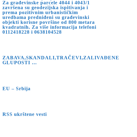
Za građevinske parcele 4044 i 4043/1
završena su geodezijska ispitivanja i
prema pozitivnim urbanističkim
uredbama predniđeni su građevinski
objekti korisne površine od 800 metara
kvadratnih. Za više informacija telefoni
0112418228 i 0638104528
ZABAVA,SKANDALI,TRAČEVI,ZALIVAĐENE
GLUPOSTI …
EU – Srbija
RSS ukrštene vesti