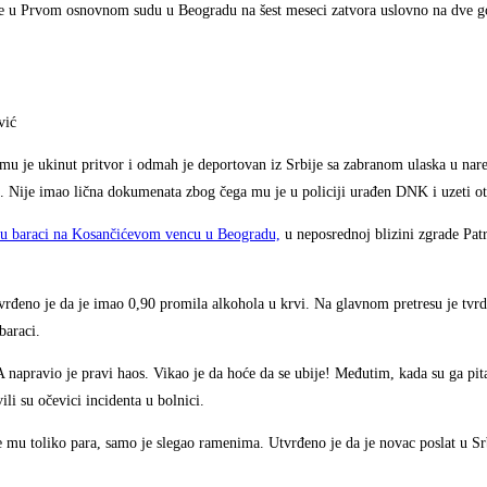
če u Prvom osnovnom sudu u Beogradu na šest meseci zatvora uslovno na dve go
vić
 mu je ukinut pritvor i odmah je deportovan iz Srbije sa zabranom ulaska u nar
. Nije imao lična dokumenata zbog čega mu je u policiji urađen DNK i uzeti oti
r u baraci na Kosančićevom vencu u Beogradu,
u neposrednoj blizini zgrade Patr
Utvrđeno je da je imao 0,90 promila alkohola u krvi. Na glavnom pretresu je tvrd
baraci.
napravio je pravi haos. Vikao je da hoće da se ubije! Međutim, kada su ga pital
li su očevici incidenta u bolnici.
 mu toliko para, samo je slegao ramenima. Utvrđeno je da je novac poslat u Sr