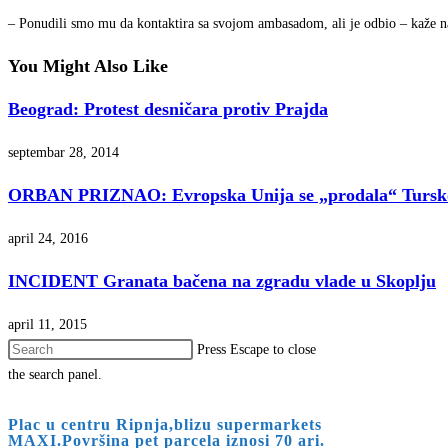
– Ponudili smo mu da kontaktira sa svojom ambasadom, ali je odbio – kaže n
You Might Also Like
Beograd: Protest desničara protiv Prajda
septembar 28, 2014
ORBAN PRIZNAO: Evropska Unija se „prodala“ Tursk
april 24, 2016
INCIDENT Granata bačena na zgradu vlade u Skoplju
april 11, 2015
Press Escape to close
the search panel.
Plac u centru Ripnja,blizu supermarkets
MAXI.Površina pet parcela iznosi 70 ari.