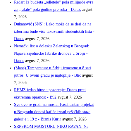
Radar: Iz budžeta „odletelo“ pola milijarde evra
za „rafale“ pola godine pre roka - Danas
avgust
7, 2026
Đukanović (SNS): Lako može da se desi da na
izborima bude više takozvanih studentskih lista -
Danas
avgust 7, 2026
Nemački list o dolasku Zelenskog u Beograd:
Najava zajedničke fabrike dronova u Srbiji -
Danas
avgust 7, 2026
(Mapa) Temperature u Srbiji izmerene u 8 sati
jutros: U ovom gradu je najtoplije - Blic
avgust
7, 2026
RHMZ izdao hitno upozorenje: Danas preti
ekstremna opasnost - B92
avgust 7, 2026
Sve ovo se gradi na mostu: Fascinantan projekat
u Beogradu donosi kafiće iznad pešačkih staza,
galerije i 19 z - Biznis Kurir
avgust 7, 2026
SRPSKOM MAJSTORU NIKO RAVAN: Na