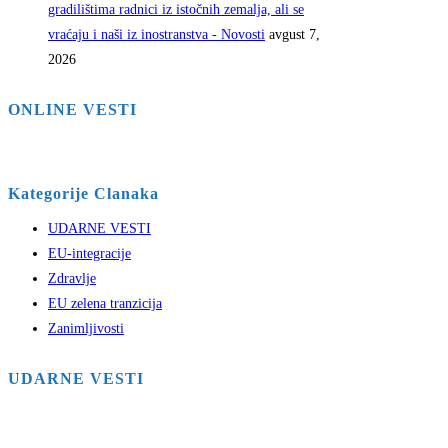
gradilištima radnici iz istočnih zemalja, ali se
vraćaju i naši iz inostranstva - Novosti
avgust 7,
2026
ONLINE VESTI
Kategorije Clanaka
UDARNE VESTI
EU-integracije
Zdravlje
EU zelena tranzicija
Zanimljivosti
UDARNE VESTI