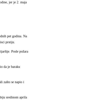
dine, jer je 2. maja
ednih pet godina. Na
sci prstiju.
ijaršije. Posle požara
io da je baraku
i zašto se napio i
biju sredinom aprila