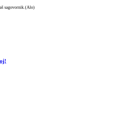
aš sagovornik.(Alo)
oj!