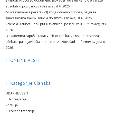
Skandal: Procureo dokument; Blokaderi od svih kandidata traže
apsolutnu poslušnost - B92
avgust 6, 2026
Milica namamila pekara (73) zbog intimnih odnosa, pa ga sa
saučesnicima zverski mučila do smrti - Blic
avgust 6, 2026
Zelenski u subotu prvi put u zvaničnoj poseti Srbiji - 021.rs
avgust 6,
2026
Blokaderima zapušio usta: Vučić otkrio kakve rezultate izbora
očekuje, pa najavio šta se sprema za Novi Sad - Informer
avgust 6,
2026
ONLINE VESTI
Kategorije Clanaka
UDARNE VESTI
EU-integracije
Zdravlje
EU zelena tranzicija