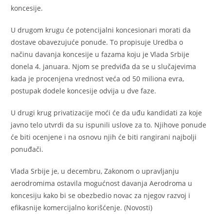
koncesije.
U drugom krugu će potencijalni koncesionari morati da
dostave obavezujuće ponude. To propisuje Uredba o
načinu davanja koncesije u fazama koju je Vlada Srbije
donela 4. januara. Njom se predviđa da se u slučajevima
kada je procenjena vrednost veća od 50 miliona evra,
postupak dodele koncesije odvija u dve faze.
U drugi krug privatizacije moći će da uđu kandidati za koje
javno telo utvrdi da su ispunili uslove za to. Njihove ponude
će biti ocenjene i na osnovu njih će biti rangirani najbolji
ponuđači.
Vlada Srbije je, u decembru, Zakonom o upravljanju
aerodromima ostavila mogućnost davanja Aerodroma u
koncesiju kako bi se obezbedio novac za njegov razvoj i
efikasnije komercijalno korišćenje. (Novosti)