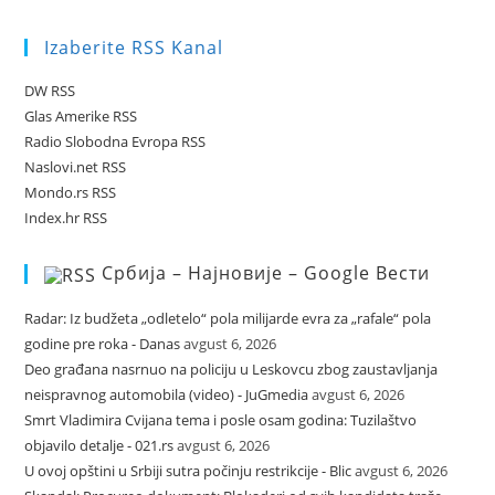
Izaberite RSS Kanal
DW RSS
Glas Amerike RSS
Radio Slobodna Evropa RSS
Naslovi.net RSS
Mondo.rs RSS
Index.hr RSS
Србија – Најновије – Google Вести
Radar: Iz budžeta „odletelo“ pola milijarde evra za „rafale“ pola
godine pre roka - Danas
avgust 6, 2026
Deo građana nasrnuo na policiju u Leskovcu zbog zaustavljanja
neispravnog automobila (video) - JuGmedia
avgust 6, 2026
Smrt Vladimira Cvijana tema i posle osam godina: Tuzilaštvo
objavilo detalje - 021.rs
avgust 6, 2026
U ovoj opštini u Srbiji sutra počinju restrikcije - Blic
avgust 6, 2026