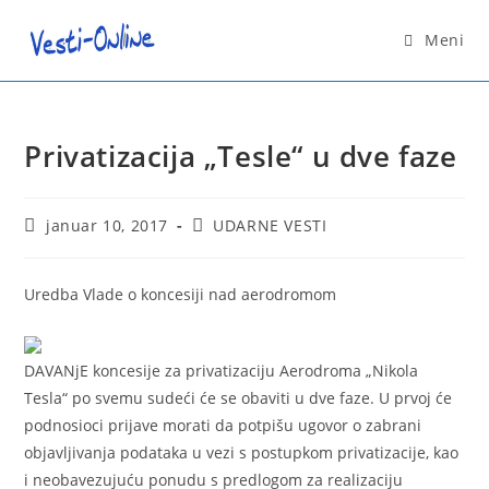
Skip
to
Meni
content
Privatizacija „Tesle“ u dve faze
Post
Post
januar 10, 2017
UDARNE VESTI
published:
category:
Uredba Vlade o koncesiji nad aerodromom
DAVANjE koncesije za privatizaciju Aerodroma „Nikola
Tesla“ po svemu sudeći će se obaviti u dve faze. U prvoj će
podnosioci prijave morati da potpišu ugovor o zabrani
objavljivanja podataka u vezi s postupkom privatizacije, kao
i neobavezujuću ponudu s predlogom za realizaciju