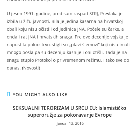
U jesen 1991. godine, pred sam raspad SFRJ, Prevlaka je
izbila u žižu javnosti. Bila je jedina kasarna na hrvatskoj
obali koju nisu očistili od jedinica JNA. Počele su čarke, a
onda i rat JNA i hrvatskih snaga. Pre dve decenije vojska je
napustila poluostrvo, stigli su „plavi šlemovi“ koji nisu imali
mnogo posla pa su deceniju kasnije i oni otišli. Tada je na
snagu stupio Protokol o privremenom režimu. I tako sve do
danas. (Novosti)
YOU MIGHT ALSO LIKE
SEKSUALNI TERORIZAM U SRCU EU: Islamističko
superoružje za pokoravanje Evrope
januar 13, 2016