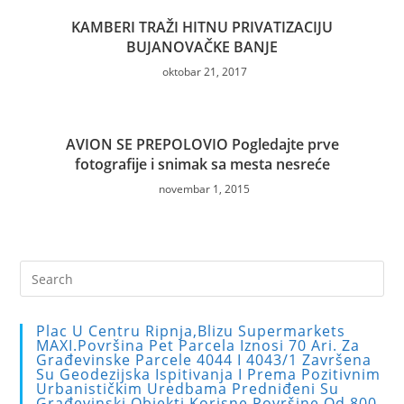
KAMBERI TRAŽI HITNU PRIVATIZACIJU
BUJANOVAČKE BANJE
oktobar 21, 2017
AVION SE PREPOLOVIO Pogledajte prve
fotografije i snimak sa mesta nesreće
novembar 1, 2015
Pre
Es
to
Plac U Centru Ripnja,blizu Supermarkets
clo
MAXI.Površina Pet Parcela Iznosi 70 Ari. Za
Građevinske Parcele 4044 I 4043/1 Završena
the
Su Geodezijska Ispitivanja I Prema Pozitivnim
sea
Urbanističkim Uredbama Predniđeni Su
Građevinski Objekti Korisne Površine Od 800