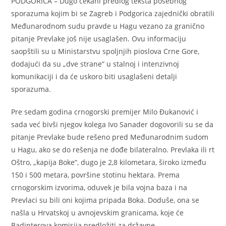
PODGORICA – Dugo čekani predlog teksta posebnog
sporazuma kojim bi se Zagreb i Podgorica zajednički obratili
Međunarodnom sudu pravde u Hagu vezano za granično
pitanje Prevlake još nije usaglašen. Ovu informaciju
saopštili su u Ministarstvu spoljnjih pioslova Crne Gore,
dodajući da su „dve strane“ u stalnoj i intenzivnoj
komunikaciji i da će uskoro biti usaglašeni detalji
sporazuma.
Pre sedam godina crnogorski premijer Milo Đukanović i
sada već bivši njegov kolega Ivo Sanader dogovorili su se da
pitanje Prevlake bude rešeno pred Međunarodnim sudom
u Hagu, ako se do rešenja ne dođe bilateralno. Prevlaka ili rt
Oštro, „kapija Boke“, dugo je 2,8 kilometara, široko između
150 i 500 metara, površine stotinu hektara. Prema
crnogorskim izvorima, oduvek je bila vojna baza i na
Prevlaci su bili oni kojima pripada Boka. Doduše, ona se
našla u Hrvatskoj u avnojevskim granicama, koje će
Badinterova komisija predložiti za državne.