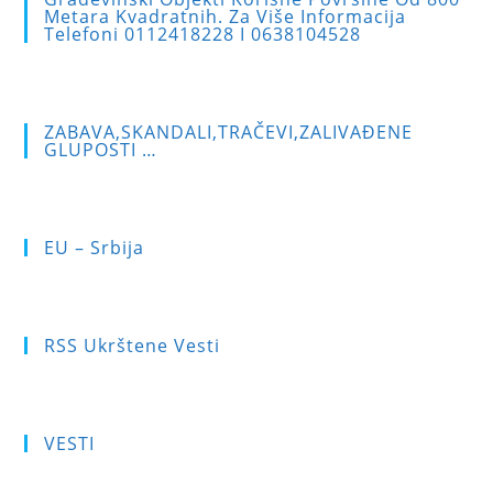
pan
Metara Kvadratnih. Za Više Informacija
Telefoni 0112418228 I 0638104528
ZABAVA,SKANDALI,TRAČEVI,ZALIVAĐENE
GLUPOSTI …
EU – Srbija
RSS Ukrštene Vesti
VESTI