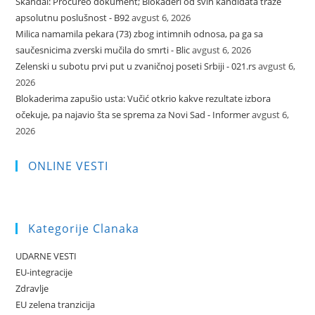
Skandal: Procureo dokument; Blokaderi od svih kandidata traže
apsolutnu poslušnost - B92
avgust 6, 2026
Milica namamila pekara (73) zbog intimnih odnosa, pa ga sa
saučesnicima zverski mučila do smrti - Blic
avgust 6, 2026
Zelenski u subotu prvi put u zvaničnoj poseti Srbiji - 021.rs
avgust 6,
2026
Blokaderima zapušio usta: Vučić otkrio kakve rezultate izbora
očekuje, pa najavio šta se sprema za Novi Sad - Informer
avgust 6,
2026
ONLINE VESTI
Kategorije Clanaka
UDARNE VESTI
EU-integracije
Zdravlje
EU zelena tranzicija