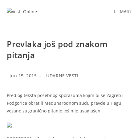
Skip
to
Meni
content
Prevlaka još pod znakom
pitanja
Post
Post
jun 15, 2015
UDARNE VESTI
published:
category:
Predlog teksta posebnog sporazuma kojim bi se Zagreb i
Podgorica obratili Međunarodnom sudu pravde u Hagu
vezano za granično pitanje još nije usaglašen