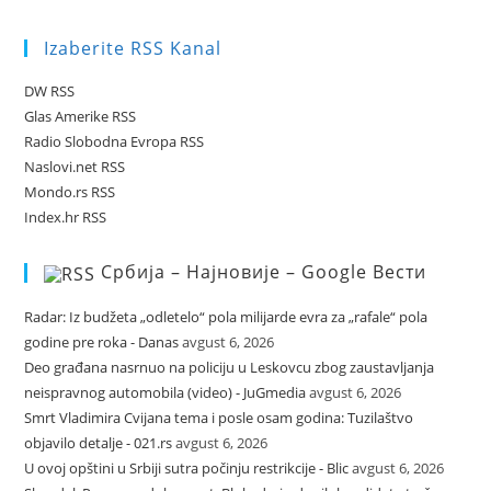
Izaberite RSS Kanal
DW RSS
Glas Amerike RSS
Radio Slobodna Evropa RSS
Naslovi.net RSS
Mondo.rs RSS
Index.hr RSS
Србија – Најновије – Google Вести
Radar: Iz budžeta „odletelo“ pola milijarde evra za „rafale“ pola
godine pre roka - Danas
avgust 6, 2026
Deo građana nasrnuo na policiju u Leskovcu zbog zaustavljanja
neispravnog automobila (video) - JuGmedia
avgust 6, 2026
Smrt Vladimira Cvijana tema i posle osam godina: Tuzilaštvo
objavilo detalje - 021.rs
avgust 6, 2026
U ovoj opštini u Srbiji sutra počinju restrikcije - Blic
avgust 6, 2026