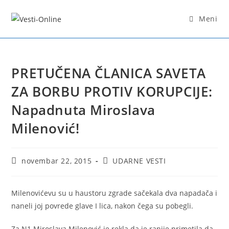
Skip
to
Meni
content
PRETUČENA ČLANICA SAVETA
ZA BORBU PROTIV KORUPCIJE:
Napadnuta Miroslava
Milenović!
Post
Post
novembar 22, 2015
UDARNE VESTI
published:
category:
Milenovićevu su u haustoru zgrade sačekala dva napadača i
naneli joj povrede glave I lica, nakon čega su pobegli.
Za N1 Miroslava Milenović je rekla da je ranije primetila da