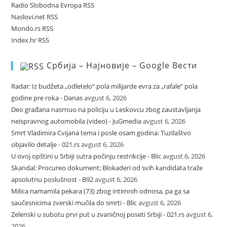
Radio Slobodna Evropa RSS
Naslovi.net RSS
Mondo.rs RSS
Index.hr RSS
Србија – Најновије – Google Вести
Radar: Iz budžeta „odletelo“ pola milijarde evra za „rafale“ pola
godine pre roka - Danas
avgust 6, 2026
Deo građana nasrnuo na policiju u Leskovcu zbog zaustavljanja
neispravnog automobila (video) - JuGmedia
avgust 6, 2026
Smrt Vladimira Cvijana tema i posle osam godina: Tuzilaštvo
objavilo detalje - 021.rs
avgust 6, 2026
U ovoj opštini u Srbiji sutra počinju restrikcije - Blic
avgust 6, 2026
Skandal: Procureo dokument; Blokaderi od svih kandidata traže
apsolutnu poslušnost - B92
avgust 6, 2026
Milica namamila pekara (73) zbog intimnih odnosa, pa ga sa
saučesnicima zverski mučila do smrti - Blic
avgust 6, 2026
Zelenski u subotu prvi put u zvaničnoj poseti Srbiji - 021.rs
avgust 6,
2026