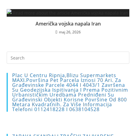
Američka vojska napala Iran
maj 26, 2026
Pre
Es
to
Plac U Centru Ripnja,blizu Supermarkets
clo
MAXI.Površina Pet Parcela Iznosi 70 Ari. Za
Građevinske Parcele 4044 I 4043/1 Završena
the
Su Geodezijska Ispitivanja I Prema Pozitivnim
sea
Urbanističkim Uredbama Predniđeni Su
Građevinski Objekti Korisne Površine Od 800
pan
Metara Kvadratnih. Za Više Informacija
Telefoni 0112418228 I 0638104528