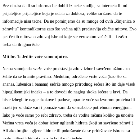
Bez obzira da li su informacije dobili iz neke studije, sa interneta ili od
prijateljice prijateljice koja je udata za doktora, velike su šanse da te
informacije nisu tačne. Da ne pominjemo da su mnoge od ovih „činjenica o
zdravlju” kontradiktorne zato što većina njih predstavlja obične mitove. Evo
pet čestih mitova o zdravoj ishrani koje ste verovatno već čuli – i zašto
treba da ih ignorišete.
Mit br. 1: Jedite voće samo ujutro.
Nema sumnje da sveže voće predstavlja zdrav izbor i savršenu užinu ako
želite da se hranite pravilno. Međutim, određene vrste voća (kao što su
ananas, lubenica i banana) sadrže mnogo prirodnog šećera što im daje visok
hipoglikemijski indeks – a to dovodi do naglog skoka šećera u krvi. Da
biste izbegli te nagle skokove i padove, uparite voće sa izvorom proteina ili
masti jer se duže vari i pomaže vam da se snabdete potrebnom energijom.
Iako je voće samo po sebi zdravo, treba da vodite računa koliko ga unosite.
Većina vrsta voća je dobar izbor ugljenih hidrata (koji su savršeno zdravi!).
Ali ako brojite ugljene hidrate ili pokušavate da se pridržavate ishrane sa
malo ugljenih hidrata, pazite koliko ga jedete.