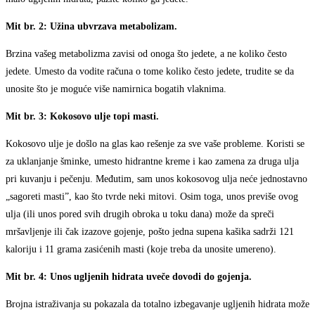
Mit br. 2: Užina ubvrzava metabolizam.
Brzina vašeg metabolizma zavisi od onoga što jedete, a ne koliko često
jedete. Umesto da vodite računa o tome koliko često jedete, trudite se da
unosite što je moguće više namirnica bogatih vlaknima.
Mit br. 3: Kokosovo ulje topi masti.
Kokosovo ulje je došlo na glas kao rešenje za sve vaše probleme. Koristi se
za uklanjanje šminke, umesto hidrantne kreme i kao zamena za druga ulja
pri kuvanju i pečenju. Međutim, sam unos kokosovog ulja neće jednostavno
„sagoreti masti”, kao što tvrde neki mitovi. Osim toga, unos previše ovog
ulja (ili unos pored svih drugih obroka u toku dana) može da spreči
mršavljenje ili čak izazove gojenje, pošto jedna supena kašika sadrži 121
kaloriju i 11 grama zasićenih masti (koje treba da unosite umereno).
Mit br. 4: Unos ugljenih hidrata uveče dovodi do gojenja.
Brojna istraživanja su pokazala da totalno izbegavanje ugljenih hidrata može