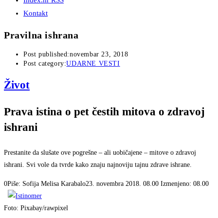
Index.hr RSS
Kontakt
Pravilna ishrana
Post published:
novembar 23, 2018
Post category:
UDARNE VESTI
Život
Prava istina o pet čestih mitova o zdravoj
ishrani
Prestanite da slušate ove pogrešne – ali uobičajene – mitove o zdravoj
ishrani. Svi vole da tvrde kako znaju najnoviju tajnu zdrave ishrane.
0
Piše: Sofija Melisa Karabalo
23. novembra 2018. 08.00
Izmenjeno: 08.00
Foto: Pixabay/rawpixel