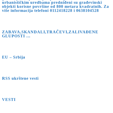
urbanističkim uredbama predniđeni su građevinski
objekti korisne površine od 800 metara kvadratnih. Za
više informacija telefoni 0112418228 i 0638104528
ZABAVA,SKANDALI,TRAČEVI,ZALIVAĐENE
GLUPOSTI …
EU – Srbija
RSS ukrštene vesti
VESTI