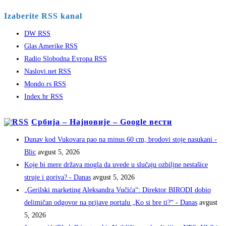
Izaberite RSS kanal
DW RSS
Glas Amerike RSS
Radio Slobodna Evropa RSS
Naslovi.net RSS
Mondo.rs RSS
Index.hr RSS
Србија – Најновије – Google вести
Dunav kod Vukovara pao na minus 60 cm, brodovi stoje nasukani -
Blic
avgust 5, 2026
Koje bi mere država mogla da uvede u slučaju ozbiljne nestašice
struje i goriva? - Danas
avgust 5, 2026
„Gerilski marketing Aleksandra Vučića“: Direktor BIRODI dobio
delimičan odgovor na prijave portalu „Ko si bre ti?“ - Danas
avgust
5, 2026