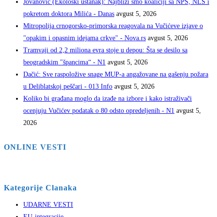
Jovanović (Ekološki ustanak): Najbliži smo koaliciji sa NPS, NLS i
pokretom doktora Milića - Danas
avgust 5, 2026
Mitropolija crnogorsko-primorska reagovala na Vučićeve izjave o
"opakim i opasnim idejama crkve" - Nova.rs
avgust 5, 2026
Tramvaji od 2,2 miliona evra stoje u depou: Šta se desilo sa
beogradskim "špancima“ - N1
avgust 5, 2026
Dačić: Sve raspoložive snage MUP-a angažovane na gašenju požara
u Deliblatskoj peščari - 013 Info
avgust 5, 2026
Koliko bi građana moglo da izađe na izbore i kako istraživači
ocenjuju Vučićev podatak o 80 odsto opredeljenih - N1
avgust 5,
2026
ONLINE VESTI
Kategorije Clanaka
UDARNE VESTI
EU-integracije