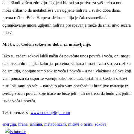
da naškodi vašem zdravlju. Ugljeni hidrati su gorivo za vaše telo a ono
može efikasno da metaboliše i vari ugljene hidrate u svako doba dana,
prema rečima Boba Harpera. Jedna studija je čak ustanovila da
ograničavanje unosa ugljenih hidrata pre spavanja može da snizi nivo šećera
u krvi.
Mit br. 5: Ceđeni sokovi su dobri za mršavljenje.
Iako su ceđeni sokovi lakši način da povećate unos povrća i voća, oni mogu
da dovedu do manjka kalorija, proteina, vlakana i masti, zato što, za razliku
od smutija, dobijate samo sok iz voća i povrća – a ne i vlaknaste delove koji
vam pomažu da usporite varenje kako biste duže ostali siti. Ceđeni sokovi
nisu loši sami po sebi – naročito ako vam obezbeđuju hranljive materije iz
svežeg voća i povrća koje inače ne biste jeli – ali ne treba da budu vaš jedini
izvor voća i povrća.
Tekst preuzet sa
www.cookinglight.com
energija
,
hrana
,
ishrana
,
metabolizam
,
mitovi o hrani
,
sokovi