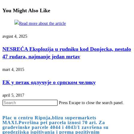
You Might Also Like
avgust 4, 2025
NESREĆA Eksplozija u rudniku kod Donjecka, nestalo
47 rudara, najmanje jedan mrtav
mart 4, 2015
ЕК у петак одлучује о српском челику
april 5, 2017
Press Escape to close the search panel.
Plac u centru Ripnja,blizu supermarkets
MAXI.Površina pet parcela iznosi 70 ari. Za
građevinske parcele 4044 i 4043/1 završena su
geodezijska ispitivanja i prema pozitivnim