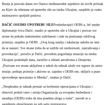
Rusija je pozvala danas sve članice međunarodne zajednice da izvrše pritisak
na Kijev da odustane od upotrebe sile na istoku Ukrajine, saopštilo je rusko
ministarstvo spoljnih poslova.
DAČIĆ OSUDIO UPOTREBU SILE
Predsedavajući OEBS-a, šef srpske
diplomatije Ivica Dačić, osudio je upotrebu sile u Ukrajini i pozvao sve
strane da pokažu maksimalnu uzdržanost i rade na postizanju održivog
primirja, saopštio je OEBS. „Ovaj krug nasilja i eskalacije sukoba ne sme
da se nastavi. Sve strane treba da se uzdrže od ratobornosti, zastrašivanja i
provokacija“, poručio je Dačić, povodom pogoršanja situacije na istoku
Ukrajine poslednjih dana, naročito u oblasti aerodroma u Donjecku.
„Pozivam sve strane uključene u sukob da odmah ulože sve napore da smire
tenzije, poštuju primirje i aktivno se, zajedno s OEBS-om, uključe u puno
sprovođenje sporazuma iz Minska“, istakao je Dačić.
„Neophodno je odmah prestati sa borbenim operacijama u Ukrajini i
obnoviti prekid vatre i misija Organizacije za evropsku bezbednost i
saradnju (OEBS) treba da ima posebnu ulogu u tome“, navodi se u
saopštenju objavljenom na veb sajtu ministarstva.