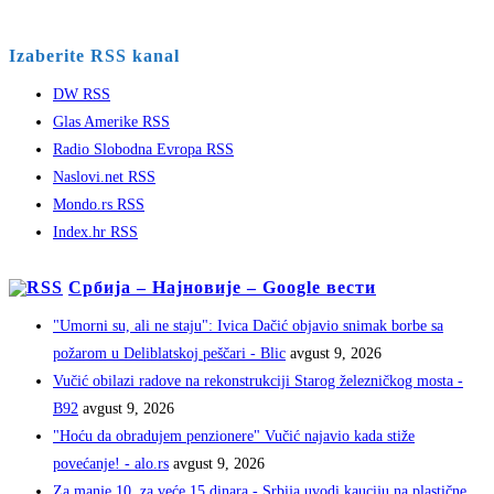
Izaberite RSS kanal
DW RSS
Glas Amerike RSS
Radio Slobodna Evropa RSS
Naslovi.net RSS
Mondo.rs RSS
Index.hr RSS
Србија – Најновије – Google вести
"Umorni su, ali ne staju": Ivica Dačić objavio snimak borbe sa
požarom u Deliblatskoj peščari - Blic
avgust 9, 2026
Vučić obilazi radove na rekonstrukciji Starog železničkog mosta -
B92
avgust 9, 2026
"Hoću da obradujem penzionere" Vučić najavio kada stiže
povećanje! - alo.rs
avgust 9, 2026
Za manje 10, za veće 15 dinara - Srbija uvodi kauciju na plastične