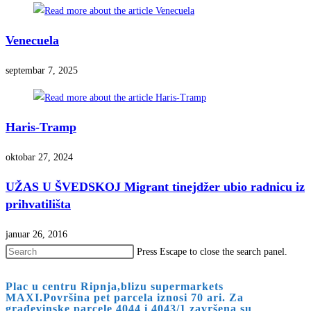
Venecuela
septembar 7, 2025
Haris-Tramp
oktobar 27, 2024
UŽAS U ŠVEDSKOJ Migrant tinejdžer ubio radnicu iz
prihvatilišta
januar 26, 2016
Press Escape to close the search panel.
Plac u centru Ripnja,blizu supermarkets
MAXI.Površina pet parcela iznosi 70 ari. Za
građevinske parcele 4044 i 4043/1 završena su