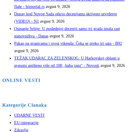
flaše - bizportal.rs
avgust 9, 2026
Dunav kod Novog Sada otkrio decenijama skriveno utvrđenje
(VIDEO) - N1
avgust 9, 2026
Osipanje Srbije: U poslednjoj deceniji samo tri grada imala rast
stanovništva - Danas
avgust 9, 2026
Pakao na granicama i ovog vikenda: Čeka se preko tri sata - B92
avgust 9, 2026
TEŽAK UDARAC ZA ZELENSKOG: U Harkovskoj oblasti u
avgustu uništeno više od 100 „baba jaga“ - Novosti
avgust 9, 2026
ONLINE VESTI
Kategorije Clanaka
UDARNE VESTI
EU-integracije
Zdravlje