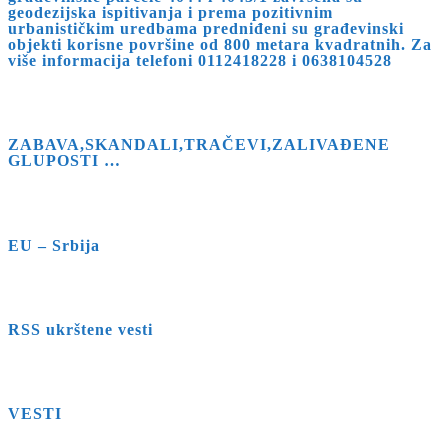
geodezijska ispitivanja i prema pozitivnim
urbanističkim uredbama predniđeni su građevinski
objekti korisne površine od 800 metara kvadratnih. Za
više informacija telefoni 0112418228 i 0638104528
ZABAVA,SKANDALI,TRAČEVI,ZALIVAĐENE
GLUPOSTI …
EU – Srbija
RSS ukrštene vesti
VESTI