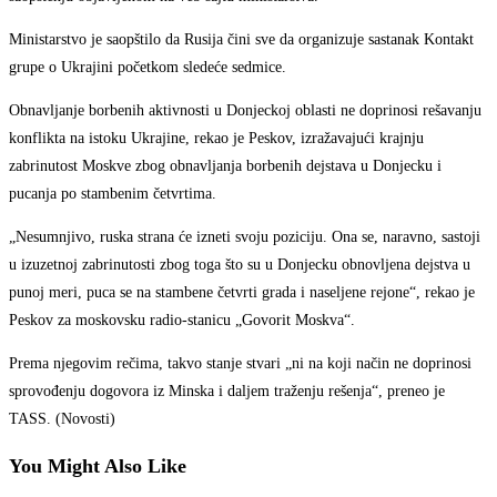
Ministarstvo je saopštilo da Rusija čini sve da organizuje sastanak Kontakt
grupe o Ukrajini početkom sledeće sedmice.
Obnavljanje borbenih aktivnosti u Donjeckoj oblasti ne doprinosi rešavanju
konflikta na istoku Ukrajine, rekao je Peskov, izražavajući krajnju
zabrinutost Moskve zbog obnavljanja borbenih dejstava u Donjecku i
pucanja po stambenim četvrtima.
„Nesumnjivo, ruska strana će izneti svoju poziciju. Ona se, naravno, sastoji
u izuzetnoj zabrinutosti zbog toga što su u Donjecku obnovljena dejstva u
punoj meri, puca se na stambene četvrti grada i naseljene rejone“, rekao je
Peskov za moskovsku radio-stanicu „Govorit Moskva“.
Prema njegovim rečima, takvo stanje stvari „ni na koji način ne doprinosi
sprovođenju dogovora iz Minska i daljem traženju rešenja“, preneo je
TASS. (Novosti)
You Might Also Like