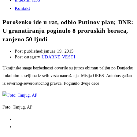
Index.hr RSS
Kontakt
Porošenko ide u rat, odbio Putinov plan; DNR:
U granatiranju poginulo 8 proruskih boraca,
ranjeno 50 ljudi
Post published:
januar 19, 2015
Post category:
UDARNE VESTI
Ukrajinske snage bezbednosti otvorile su jutros obimnu paljbu po Donjecku
i okolnim naseljima iz svih vrsta naoružanja. Misija OEBS: Autobus gađan
iz severnog-severoistočnog pravca. Poginulo dvoje dece
Foto: Tanjug, AP