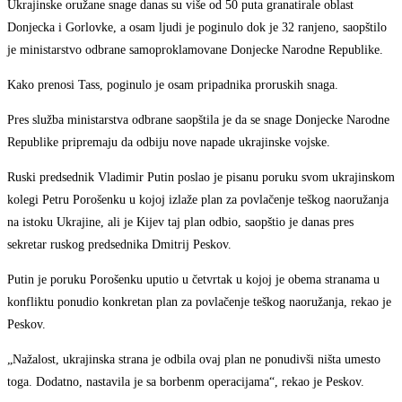
Ukrajinske oružane snage danas su više od 50 puta granatirale oblast
Donjecka i Gorlovke, a osam ljudi je poginulo dok je 32 ranjeno, saopštilo
je ministarstvo odbrane samoproklamovane Donjecke Narodne Republike.
Kako prenosi Tass, poginulo je osam pripadnika proruskih snaga.
Pres služba ministarstva odbrane saopštila je da se snage Donjecke Narodne
Republike pripremaju da odbiju nove napade ukrajinske vojske.
Ruski predsednik Vladimir Putin poslao je pisanu poruku svom ukrajinskom
kolegi Petru Porošenku u kojoj izlaže plan za povlačenje teškog naoružanja
na istoku Ukrajine, ali je Kijev taj plan odbio, saopštio je danas pres
sekretar ruskog predsednika Dmitrij Peskov.
Putin je poruku Porošenku uputio u četvrtak u kojoj je obema stranama u
konfliktu ponudio konkretan plan za povlačenje teškog naoružanja, rekao je
Peskov.
„Nažalost, ukrajinska strana je odbila ovaj plan ne ponudivši ništa umesto
toga. Dodatno, nastavila je sa borbenm operacijama“, rekao je Peskov.