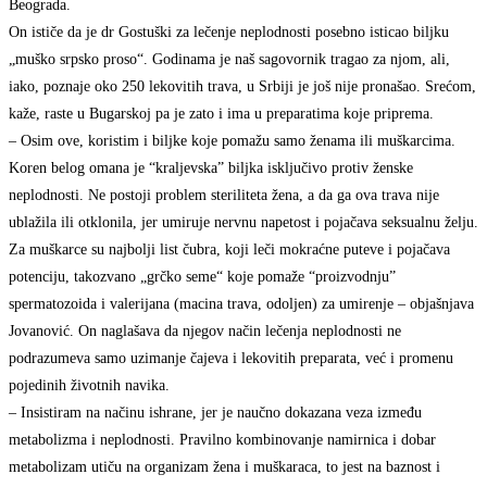
Beograda.
On ističe da je dr Gostuški za lečenje neplodnosti posebno isticao biljku
„muško srpsko proso“. Godinama je naš sagovornik tragao za njom, ali,
iako, poznaje oko 250 lekovitih trava, u Srbiji je još nije pronašao. Srećom,
kaže, raste u Bugarskoj pa je zato i ima u preparatima koje priprema.
– Osim ove, koristim i biljke koje pomažu samo ženama ili muškarcima.
Koren belog omana je “kraljevska” biljka isključivo protiv ženske
neplodnosti. Ne postoji problem steriliteta žena, a da ga ova trava nije
ublažila ili otklonila, jer umiruje nervnu napetost i pojačava seksualnu želju.
Za muškarce su najbolji list čubra, koji leči mokraćne puteve i pojačava
potenciju, takozvano „grčko seme“ koje pomaže “proizvodnju”
spermatozoida i valerijana (macina trava, odoljen) za umirenje – objašnjava
Jovanović. On naglašava da njegov način lečenja neplodnosti ne
podrazumeva samo uzimanje čajeva i lekovitih preparata, već i promenu
pojedinih životnih navika.
– Insistiram na načinu ishrane, jer je naučno dokazana veza između
metabolizma i neplodnosti. Pravilno kombinovanje namirnica i dobar
metabolizam utiču na organizam žena i muškaraca, to jest na baznost i