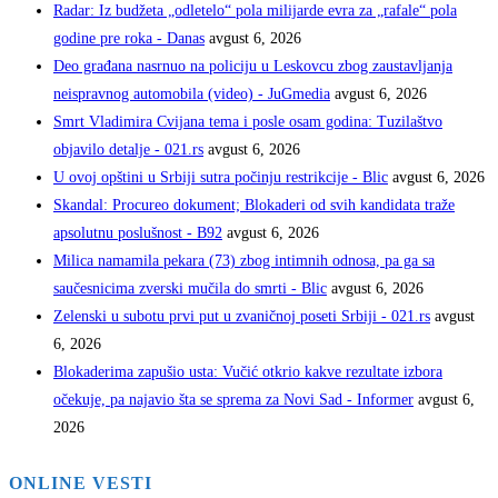
Radar: Iz budžeta „odletelo“ pola milijarde evra za „rafale“ pola
godine pre roka - Danas
avgust 6, 2026
Deo građana nasrnuo na policiju u Leskovcu zbog zaustavljanja
neispravnog automobila (video) - JuGmedia
avgust 6, 2026
Smrt Vladimira Cvijana tema i posle osam godina: Tuzilaštvo
objavilo detalje - 021.rs
avgust 6, 2026
U ovoj opštini u Srbiji sutra počinju restrikcije - Blic
avgust 6, 2026
Skandal: Procureo dokument; Blokaderi od svih kandidata traže
apsolutnu poslušnost - B92
avgust 6, 2026
Milica namamila pekara (73) zbog intimnih odnosa, pa ga sa
saučesnicima zverski mučila do smrti - Blic
avgust 6, 2026
Zelenski u subotu prvi put u zvaničnoj poseti Srbiji - 021.rs
avgust
6, 2026
Blokaderima zapušio usta: Vučić otkrio kakve rezultate izbora
očekuje, pa najavio šta se sprema za Novi Sad - Informer
avgust 6,
2026
ONLINE VESTI