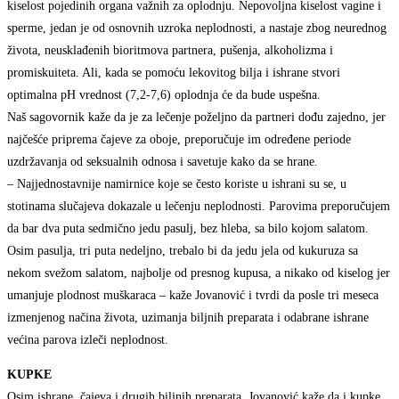
kiselost pojedinih organa važnih za oplodnju. Nepovoljna kiselost vagine i
sperme, jedan je od osnovnih uzroka neplodnosti, a nastaje zbog neurednog
života, neusklađenih bioritmova partnera, pušenja, alkoholizma i
promiskuiteta. Ali, kada se pomoću lekovitog bilja i ishrane stvori
optimalna pH vrednost (7,2-7,6) oplodnja će da bude uspešna.
Naš sagovornik kaže da je za lečenje poželjno da partneri dođu zajedno, jer
najčešće priprema čajeve za oboje, preporučuje im određene periode
uzdržavanja od seksualnih odnosa i savetuje kako da se hrane.
– Najjednostavnije namirnice koje se često koriste u ishrani su se, u
stotinama slučajeva dokazale u lečenju neplodnosti. Parovima preporučujem
da bar dva puta sedmično jedu pasulj, bez hleba, sa bilo kojom salatom.
Osim pasulja, tri puta nedeljno, trebalo bi da jedu jela od kukuruza sa
nekom svežom salatom, najbolje od presnog kupusa, a nikako od kiselog jer
umanjuje plodnost muškaraca – kaže Jovanović i tvrdi da posle tri meseca
izmenjenog načina života, uzimanja biljnih preparata i odabrane ishrane
većina parova izleči neplodnost.
KUPKE
Osim ishrane, čajeva i drugih biljnih preparata, Jovanović kaže da i kupke