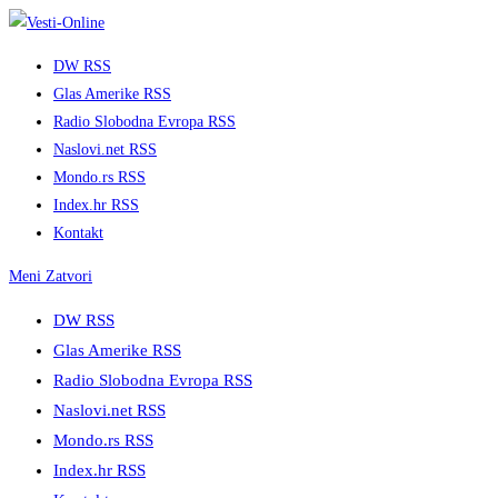
Skip
to
DW RSS
content
Glas Amerike RSS
Radio Slobodna Evropa RSS
Naslovi.net RSS
Mondo.rs RSS
Index.hr RSS
Kontakt
Meni
Zatvori
DW RSS
Glas Amerike RSS
Radio Slobodna Evropa RSS
Naslovi.net RSS
Mondo.rs RSS
Index.hr RSS