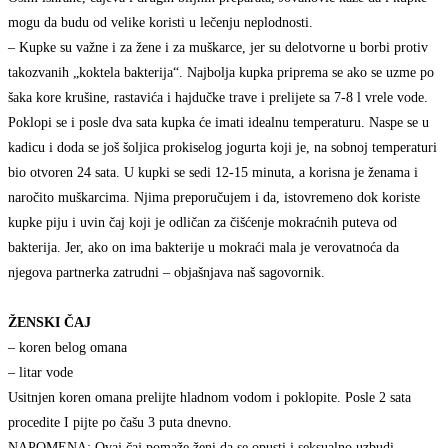
mogu da budu od velike koristi u lečenju neplodnosti.
– Kupke su važne i za žene i za muškarce, jer su delotvorne u borbi protiv
takozvanih „koktela bakterija“. Najbolja kupka priprema se ako se uzme po
šaka kore krušine, rastavića i hajdučke trave i prelijete sa 7-8 l vrele vode.
Poklopi se i posle dva sata kupka će imati idealnu temperaturu. Naspe se u
kadicu i doda se još šoljica prokiselog jogurta koji je, na sobnoj temperaturi
bio otvoren 24 sata. U kupki se sedi 12-15 minuta, a korisna je ženama i
naročito muškarcima. Njima preporučujem i da, istovremeno dok koriste
kupke piju i uvin čaj koji je odličan za čišćenje mokraćnih puteva od
bakterija. Jer, ako on ima bakterije u mokraći mala je verovatnoća da
njegova partnerka zatrudni – objašnjava naš sagovornik.
ŽENSKI ČAJ
– koren belog omana
– litar vode
Usitnjen koren omana prelijte hladnom vodom i poklopite. Posle 2 sata
procedite I pijte po čašu 3 puta dnevno.
NAPOMENA: Ovaj čaj pomaže ženi da se opusti i seksualno uzbudi.