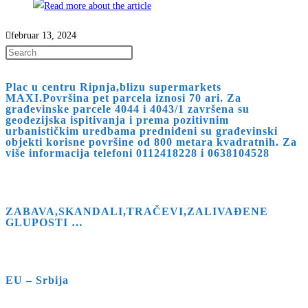
februar 13, 2024
Press
Escape
Plac u centru Ripnja,blizu supermarkets
to
MAXI.Površina pet parcela iznosi 70 ari. Za
close
građevinske parcele 4044 i 4043/1 završena su
geodezijska ispitivanja i prema pozitivnim
the
urbanističkim uredbama predniđeni su građevinski
search
objekti korisne površine od 800 metara kvadratnih. Za
više informacija telefoni 0112418228 i 0638104528
panel.
ZABAVA,SKANDALI,TRAČEVI,ZALIVAĐENE
GLUPOSTI …
EU – Srbija