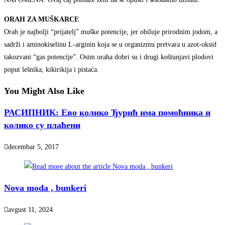
ORAH ZA MUŠKARCE
Orah je najbolji “prijatelj” muške potencije, jer obiluje prirodnim jodom, a
sadrži i aminokiselinu L-arginin koja se u organizmu pretvara u azot-oksid
takozvani “gas potencije”. Osim oraha dobri su i drugi koštunjavi plodovi
poput lešnika, kikirikija i pistaća.
You Might Also Like
РАСИПНИК: Ево колико Ђурић има помоћника и
колико су плаћени
decembar 5, 2017
Nova moda , bunkeri
avgust 11, 2024