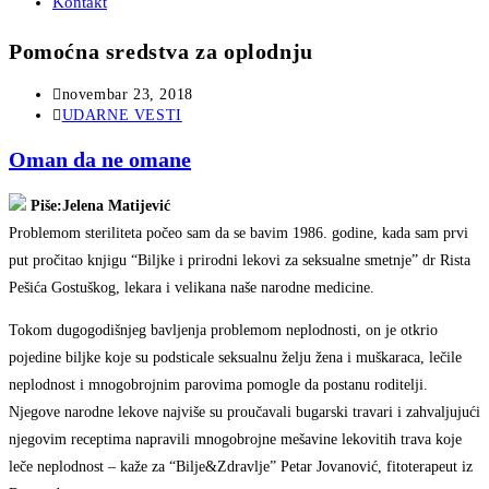
Kontakt
Pomoćna sredstva za oplodnju
Post
novembar 23, 2018
published:
Post
UDARNE VESTI
category:
Oman da ne omane
Piše:Jelena Matijević
Problemom steriliteta počeo sam da se bavim 1986. godine, kada sam prvi
put pročitao knjigu “Biljke i prirodni lekovi za seksualne smetnje” dr Rista
Pešića Gostuškog, lekara i velikana naše narodne medicine.
Tokom dugogodišnjeg bavljenja problemom neplodnosti, on je otkrio
pojedine biljke koje su podsticale seksualnu želju žena i muškaraca, lečile
neplodnost i mnogobrojnim parovima pomogle da postanu roditelji.
Njegove narodne lekove najviše su proučavali bugarski travari i zahvaljujući
njegovim receptima napravili mnogobrojne mešavine lekovitih trava koje
leče neplodnost – kaže za “Bilje&Zdravlje” Petar Jovanović, fitoterapeut iz