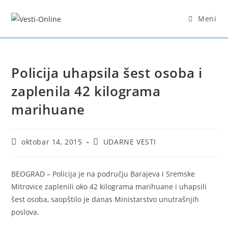
Skip
to
Meni
content
Policija uhapsila šest osoba i
zaplenila 42 kilograma
marihuane
Post
Post
oktobar 14, 2015
UDARNE VESTI
published:
category:
BEOGRAD – Policija je na području Barajeva i Sremske
Mitrovice zaplenili oko 42 kilograma marihuane i uhapsili
šest osoba, saopštilo je danas Ministarstvo unutrašnjih
poslova.