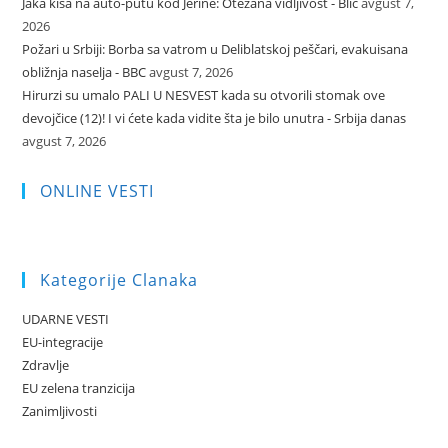
Jaka kiša na auto-putu kod Jerine: Otežana vidljivost - Blic
avgust 7,
2026
Požari u Srbiji: Borba sa vatrom u Deliblatskoj peščari, evakuisana
obližnja naselja - BBC
avgust 7, 2026
Hirurzi su umalo PALI U NESVEST kada su otvorili stomak ove
devojčice (12)! I vi ćete kada vidite šta je bilo unutra - Srbija danas
avgust 7, 2026
ONLINE VESTI
Kategorije Clanaka
UDARNE VESTI
EU-integracije
Zdravlje
EU zelena tranzicija
Zanimljivosti