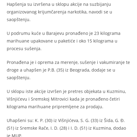
Hapšenja su izvršena u sklopu akcije na suzbijanju
organizovanog krijumčarenja narkotika, navodi se u
saopštenju.
U podrumu kuće u Barajevu pronađeno je 23 kilograma
marihuane upakovane u paketiće i oko 15 kilograma u
procesu sušenja.
Pronađena je i oprema za merenje, sušenje i vakumiranje te
droge a uhapšen je P.B. (35) iz Beograda, dodaje se u
saopštenju.
U sklopu iste akcije izvršen je pretres objekata u Kuzminu,
Višnjićevu i Sremskoj Mitrovici kada je pronađeno četiri
kilograma marihuane pripremljene za prodaju.
Uhapšeni su: K. P. (30) iz Višnjićeva, S. G. (33) iz Šida, G. Đ.
(51) iz Sremske Rače, I. D. (28) i I. D. (51) iz Kuzmina, dodao
je MUP.