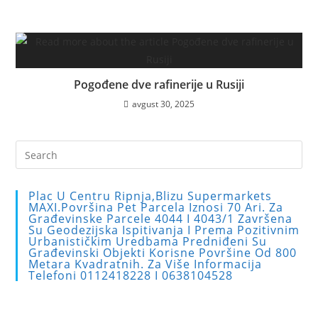
Pogođene dve rafinerije u Rusiji
avgust 30, 2025
Pre
Es
to
Plac U Centru Ripnja,blizu Supermarkets
clo
MAXI.Površina Pet Parcela Iznosi 70 Ari. Za
Građevinske Parcele 4044 I 4043/1 Završena
the
Su Geodezijska Ispitivanja I Prema Pozitivnim
sea
Urbanističkim Uredbama Predniđeni Su
Građevinski Objekti Korisne Površine Od 800
pan
Metara Kvadratnih. Za Više Informacija
Telefoni 0112418228 I 0638104528