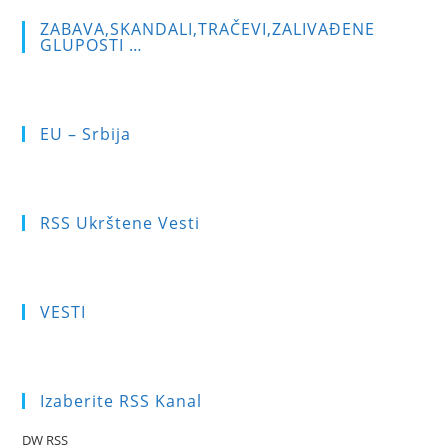
ZABAVA,SKANDALI,TRAČEVI,ZALIVAĐENE
GLUPOSTI …
EU – Srbija
RSS Ukrštene Vesti
VESTI
Izaberite RSS Kanal
DW RSS