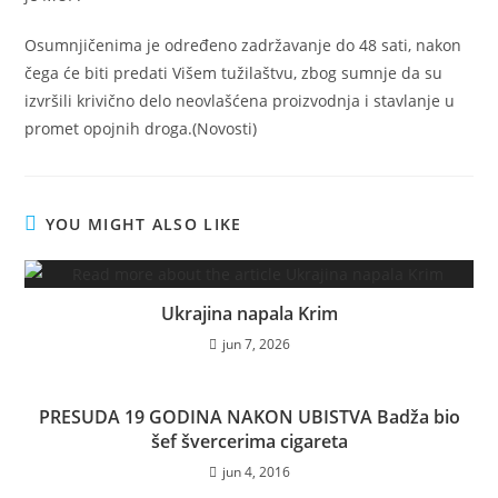
Osumnjičenima je određeno zadržavanje do 48 sati, nakon
čega će biti predati Višem tužilaštvu, zbog sumnje da su
izvršili krivično delo neovlašćena proizvodnja i stavlanje u
promet opojnih droga.(Novosti)
YOU MIGHT ALSO LIKE
Ukrajina napala Krim
jun 7, 2026
PRESUDA 19 GODINA NAKON UBISTVA Badža bio
šef švercerima cigareta
jun 4, 2016