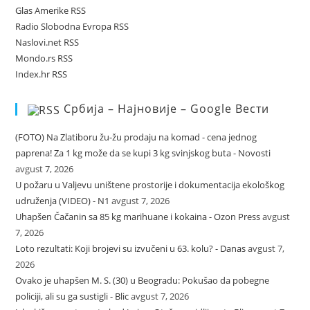
Glas Amerike RSS
Radio Slobodna Evropa RSS
Naslovi.net RSS
Mondo.rs RSS
Index.hr RSS
Србија – Најновије – Google Вести
(FOTO) Na Zlatiboru žu-žu prodaju na komad - cena jednog
paprena! Za 1 kg može da se kupi 3 kg svinjskog buta - Novosti
avgust 7, 2026
U požaru u Valjevu uništene prostorije i dokumentacija ekološkog
udruženja (VIDEO) - N1
avgust 7, 2026
Uhapšen Čačanin sa 85 kg marihuane i kokaina - Ozon Press
avgust
7, 2026
Loto rezultati: Koji brojevi su izvučeni u 63. kolu? - Danas
avgust 7,
2026
Ovako je uhapšen M. S. (30) u Beogradu: Pokušao da pobegne
policiji, ali su ga sustigli - Blic
avgust 7, 2026