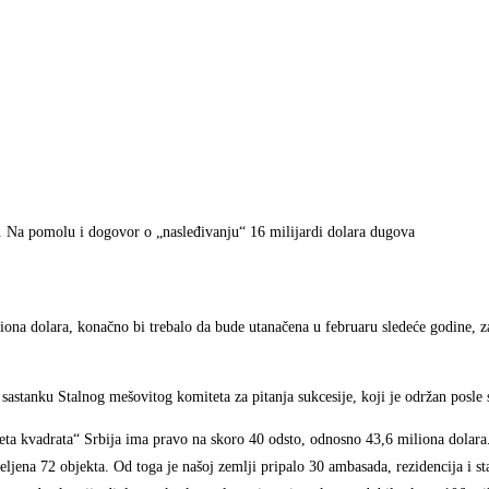
. Na pomolu i dogovor o „nasleđivanju“ 16 milijardi dolara dugova
a dolara, konačno bi trebalo da bude utanačena u februaru sledeće godine, z
 sastanku Stalnog mešovitog komiteta za pitanja sukcesije, koji je održan posl
aketa kvadrata“ Srbija ima pravo na skoro 40 odsto, odnosno 43,6 miliona dola
eljena 72 objekta. Od toga je našoj zemlji pripalo 30 ambasada, rezidencija i st