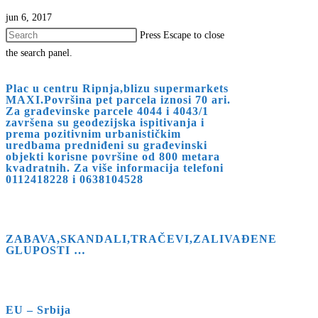
jun 6, 2017
Press Escape to close
the search panel.
Plac u centru Ripnja,blizu supermarkets
MAXI.Površina pet parcela iznosi 70 ari.
Za građevinske parcele 4044 i 4043/1
završena su geodezijska ispitivanja i
prema pozitivnim urbanističkim
uredbama predniđeni su građevinski
objekti korisne površine od 800 metara
kvadratnih. Za više informacija telefoni
0112418228 i 0638104528
ZABAVA,SKANDALI,TRAČEVI,ZALIVAĐENE
GLUPOSTI …
EU – Srbija