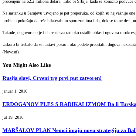
procenjeni na 62,2 miliona dolara. Tako bi Srbija, kada se konačno podvuče 
Na sastanku u Sarajevu usvojeno je pet preporuka, od kojih su najvažnije on
problem pokušaju da reše bilateralnim sporazumima i da, dok se to ne desi, ne
Takođe, dogovoreno je i da se ubrza rad oko ostalih oblasti ugovora o sukcesiji
Uskoro bi trebalo da se nastavi posao i oko podele preostalih dugova nekadašn
(Novosti)
You Might Also Like
Rusija slavi, Crveni trg prvi put zatvoren!
januar 1, 2016
ERDOGANOV PLES S RADIKALIZMOM Da li Turska kli
jul 19, 2016
MARŠALOV PLAN Nemci imaju novu strategiju za B