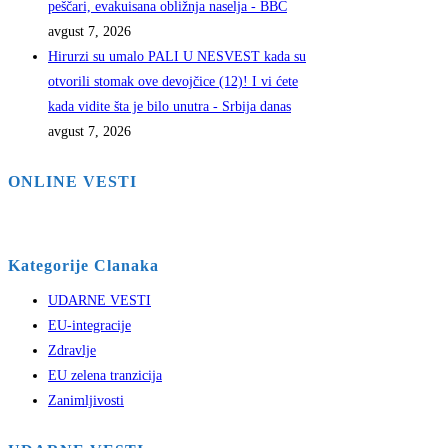
peščari, evakuisana obližnja naselja - BBC
avgust 7, 2026
Hirurzi su umalo PALI U NESVEST kada su
otvorili stomak ove devojčice (12)! I vi ćete
kada vidite šta je bilo unutra - Srbija danas
avgust 7, 2026
ONLINE VESTI
Kategorije Clanaka
UDARNE VESTI
EU-integracije
Zdravlje
EU zelena tranzicija
Zanimljivosti