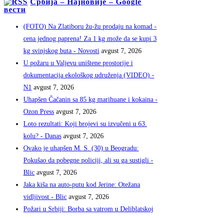
Србија – Најновије – Google
вести
(FOTO) Na Zlatiboru žu-žu prodaju na komad -
cena jednog paprena! Za 1 kg može da se kupi 3
kg svinjskog buta - Novosti
avgust 7, 2026
U požaru u Valjevu uništene prostorije i
dokumentacija ekološkog udruženja (VIDEO) -
N1
avgust 7, 2026
Uhapšen Čačanin sa 85 kg marihuane i kokaina -
Ozon Press
avgust 7, 2026
Loto rezultati: Koji brojevi su izvučeni u 63.
kolu? - Danas
avgust 7, 2026
Ovako je uhapšen M. S. (30) u Beogradu:
Pokušao da pobegne policiji, ali su ga sustigli -
Blic
avgust 7, 2026
Jaka kiša na auto-putu kod Jerine: Otežana
vidljivost - Blic
avgust 7, 2026
Požari u Srbiji: Borba sa vatrom u Deliblatskoj