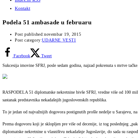
Index.hr RSS
Kontakt
Podela 51 ambasade u februaru
Post published:
novembar 19, 2015
Post category:
UDARNE VESTI
Facebook
Tweet
Sukcesija imovine SFRJ, posle sedam godina, najzad pokrenuta s mrtve tačke
RASPODELA 51 diplomatske nekretnine bivše SFRJ, vredne više od 100 milion
sastanak predstavnika nekadašnjih jugoslovenskih republika.
To je jedan od najvažnijih dogovora postignutih prošle nedelje u Sarajevu, na
Prema dogovoru koji je sklopljen pre više od decenije, iz tog poslednjeg „p
diplomatske nekretnine u vlasništvu nekadašnje Jugoslavije, do sada su raspod