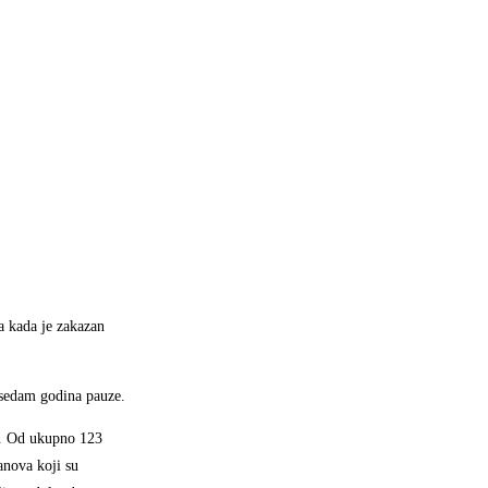
a kada je zakazan
e sedam godina pauze.
ra. Od ukupno 123
anova koji su