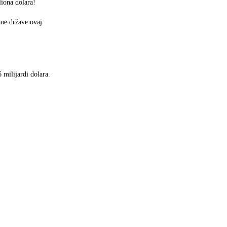
iona dolara!
ane države ovaj
 milijardi dolara.