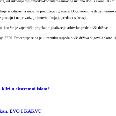
crta, od sukcesije diplomatsko-konzularne imovine ukupno dobila skoro 106 mil
e koje se odnose na imovinu preduzeća i građana. Dogovoreno je da zainteresov
 prodaju i ne privatizuju imovinu koja je predmet sukcesije.
, kao što je zajednički projekat digitalizacije arhivske građe bivše države.
je SFRJ. Procenjuje se da je u trenutku raspada bivša država dugovala skoro 16
zi u ekstremni islam?
alkan, EVO I KAKVU