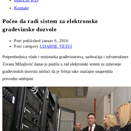
Index.hr RSS
Kontakt
Počeo da radi sistem za elektronske
građevinske dozvole
Post published:
januar 6, 2016
Post category:
UDARNE VESTI
Potpredsednica vlade i ministarka građevinarstva, saobraćaja i infrastrukture
Zorana Mihajlović danas je pustila u rad elektronski sistem za izdavanje
građevinskih dozvola ističući da je Srbija tako značajno unapredila
privredni ambijent.