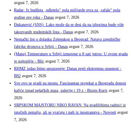
avgust 7, 2026
Radar: Iz budžeta „odletelo“ pola milijarde evra za „rafale“ pola
godine pre roka - Danas
avgust 7, 2026
Đukanović (SNS): Lako može da se desi da na izborima bude više
takozvanih studentskih lista - Danas
avgust 7, 2026
Nemački list o dolasku Zelenskog u Beograd: Najava zajedničke
fabrike dronova u Srbiji - Danas
avgust 7, 2026
(Mapa) Temperature u Srbiji izmerene u 8 sati jutros: U ovom gradu
je najtoplije - Blic
avgust 7, 2026
RHMZ izdao hitno upozorenje: Danas preti ekstremna opasnost -
B92
avgust 7, 2026
Sve ovo se gradi na mostu: Fascinantan projekat u Beogradu donosi
kafiće iznad pešačkih staza, galerije i 19 z - Biznis Kurir
avgust 7,
2026
SRPSKOM MAJSTORU NIKO RAVAN: Na gradilištima radnici iz
istočnih zemalja, ali se vraćaju i naši iz inostranstva - Novosti
avgust
7, 2026