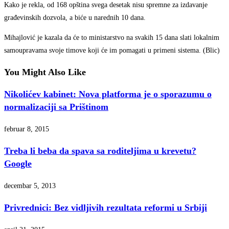
Kako je rekla, od 168 opština svega desetak nisu spremne za izdavanje
građevinskih dozvola, a biće u narednih 10 dana.
Mihajlović je kazala da će to ministarstvo na svakih 15 dana slati lokalnim
samoupravama svoje timove koji će im pomagati u primeni sistema. (Blic)
You Might Also Like
Nikolićev kabinet: Nova platforma je o sporazumu o
normalizaciji sa Prištinom
februar 8, 2015
Treba li beba da spava sa roditeljima u krevetu?
Google
decembar 5, 2013
Privrednici: Bez vidljivih rezultata reformi u Srbiji