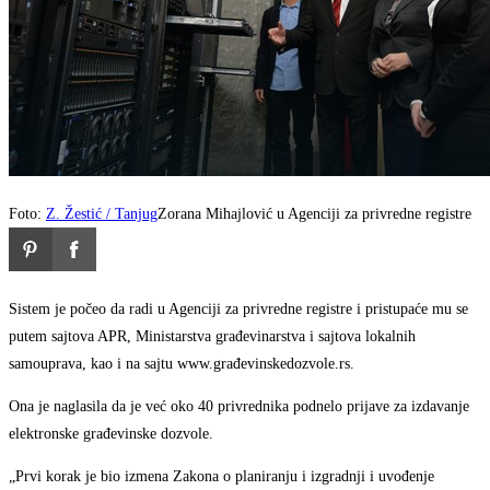
Foto:
Z. Žestić / Tanjug
Zorana Mihajlović u Agenciji za privredne registre
Sistem je počeo da radi u Agenciji za privredne registre i pristupaće mu se
putem sajtova APR, Ministarstva građevinarstva i sajtova lokalnih
samouprava, kao i na sajtu www.građevinskedozvole.rs.
Ona je naglasila da je već oko 40 privrednika podnelo prijave za izdavanje
elektronske građevinske dozvole.
„Prvi korak je bio izmena Zakona o planiranju i izgradnji i uvođenje