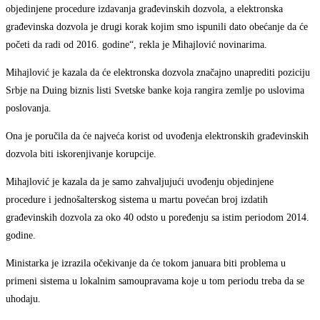
objedinjene procedure izdavanja građevinskih dozvola, a elektronska
građevinska dozvola je drugi korak kojim smo ispunili dato obećanje da će
početi da radi od 2016. godine“, rekla je Mihajlović novinarima.
Mihajlović je kazala da će elektronska dozvola značajno unaprediti poziciju
Srbje na Duing biznis listi Svetske banke koja rangira zemlje po uslovima
poslovanja.
Ona je poručila da će najveća korist od uvođenja elektronskih građevinskih
dozvola biti iskorenjivanje korupcije.
Mihajlović je kazala da je samo zahvaljujući uvođenju objedinjene
procedure i jednošalterskog sistema u martu povećan broj izdatih
građevinskih dozvola za oko 40 odsto u poređenju sa istim periodom 2014.
godine.
Ministarka je izrazila očekivanje da će tokom januara biti problema u
primeni sistema u lokalnim samoupravama koje u tom periodu treba da se
uhodaju.