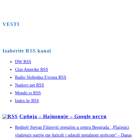
VESTI
Izaberite RSS kanal
DW RSS
Glas Amerike RSS
Radio Slobodna Evropa RSS
Naslovi.net RSS
Mondo.rs RSS
Index.hr RSS
Србија – Најновије – Google вести
Reditelj Stevan Filipović pretučen u centru Beograda: „Plaćenici
vladajuće partije me šutirali i udarali metalnom stolicom“ - Danas