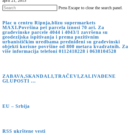
april 21, 2015
Press Escape to close the search panel.
Plac u centru Ripnja,blizu supermarkets
MAXI.Površina pet parcela iznosi 70 ari. Za
građevinske parcele 4044 i 4043/1 završena su
geodezijska ispitivanja i prema pozitivnim
urbanističkim uredbama predniđeni su građevinski
objekti korisne površine od 800 metara kvadratnih. Za
više informacija telefoni 0112418228 i 0638104528
ZABAVA,SKANDALI,TRAČEVI,ZALIVAĐENE
GLUPOSTI …
EU – Srbija
RSS ukrštene vesti