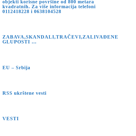
objekti korisne površine od 800 metara
kvadratnih. Za više informacija telefoni
0112418228 i 0638104528
ZABAVA,SKANDALI,TRAČEVI,ZALIVAĐENE
GLUPOSTI …
EU – Srbija
RSS ukrštene vesti
VESTI