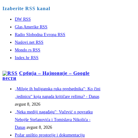
Izaberite RSS kanal
DW RSS
Glas Amerike RSS
Radio Slobodna Evropa RSS
Naslovi.net RSS
Mondo.rs RSS
Index.hr RSS
Србија – Најновије – Google
вести
„Miluje ih huliganska ruka predsednika“: Ko čini
„jedinicu“ koja napada kritičare režima? - Danas
avgust 8, 2026
„Neka mediji nagađaju“: Vučević o povratku
Nebojše Stefanovića i Tomislava Nikolića -
Danas
avgust 8, 2026
Požar uništio prostorije i dokumentaciju