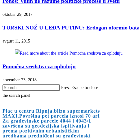
Ponoš: Vulin ne razume političke procese u svetu
oktobar 29, 2017
TURSKI NOŽ U LEĐA PUTINU: Erdogan oformio bataljon 
avgust 11, 2015
Pomoćna sredstva za oplodnju
novembar 23, 2018
Press Escape to close
the search panel.
Plac u centru Ripnja,blizu supermarkets
MAXI.Površina pet parcela iznosi 70 ari.
Za građevinske parcele 4044 i 4043/1
završena su geodezijska ispitivanja i
prema pozitivnim urbanističkim
uredbama predniđeni su građevinski