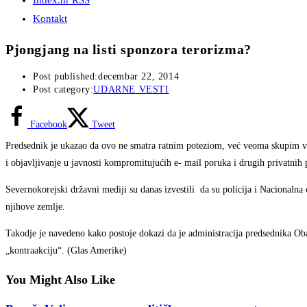
Index.hr RSS
Kontakt
Pjongjang na listi sponzora terorizma?
Post published:
decembar 22, 2014
Post category:
UDARNE VESTI
Facebook
Tweet
Predsednik je ukazao da ovo ne smatra ratnim poteziom, već veoma skupim v
i objavljivanje u javnosti kompromitujućih e- mail poruka i drugih privatnih 
Severnokorejski državni mediji su danas izvestili da su policija i Nacionaln
njihove zemlje.
Takodje je navedeno kako postoje dokazi da je administracija predsednika Ob
„kontraakciju“. (Glas Amerike)
You Might Also Like