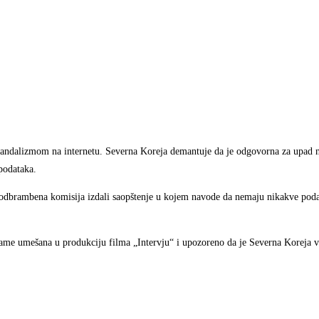
andalizmom na internetu. Severna Koreja demantuje da je odgovorna za upad na
podataka.
a odbrambena komisija izdali saopštenje u kojem navode da nemaju nikakve poda
ame umešana u produkciju filma „Intervju“ i upozoreno da je Severna Koreja ve