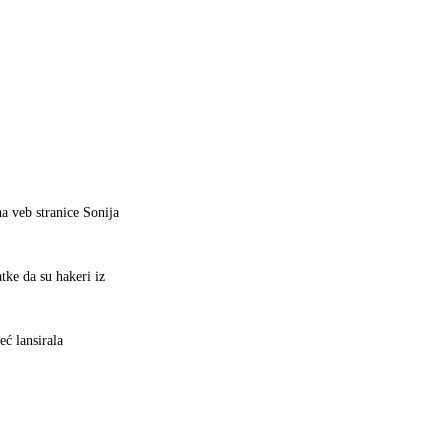
 veb stranice Sonija
tke da su hakeri iz
ć lansirala