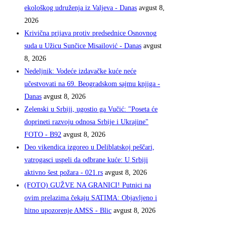
ekološkog udruženja iz Valjeva - Danas
avgust 8,
2026
Krivična prijava protiv predsednice Osnovnog
suda u Užicu Sunčice Misailović - Danas
avgust
8, 2026
Nedeljnik: Vodeće izdavačke kuće neće
učestvovati na 69. Beogradskom sajmu knjiga -
Danas
avgust 8, 2026
Zelenski u Srbiji, ugostio ga Vučić: "Poseta će
doprineti razvoju odnosa Srbije i Ukrajine"
FOTO - B92
avgust 8, 2026
Deo vikendica izgoreo u Deliblatskoj peščari,
vatrogasci uspeli da odbrane kuće: U Srbiji
aktivno šest požara - 021.rs
avgust 8, 2026
(FOTO) GUŽVE NA GRANICI! Putnici na
ovim prelazima čekaju SATIMA: Objavljeno i
hitno upozorenje AMSS - Blic
avgust 8, 2026