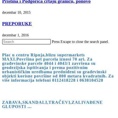
Priština i Podgorica crtaju granicu, ponovo
decembar 10, 2015
PREPORUKE
decembar 1, 2016
Press Escape to close the search panel.
Plac u centru Ripnja,blizu supermarkets
MAXI.Površina pet parcela iznosi 70 ari. Za
građevinske parcele 4044 i 4043/1 završena su
geodezijska ispitivanja i prema pozitivnim
urbanističkim uredbama predniđeni su građevinski
objekti korisne površine od 800 metara kvadratnih. Za
više informacija telefoni 0112418228 i 0638104528
ZABAVA,SKANDALI,TRAČEVI,ZALIVAĐENE
GLUPOSTI …