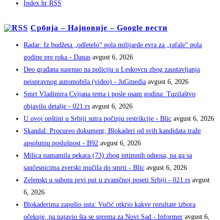
Index.hr RSS
Србија – Најновије – Google вести
Radar: Iz budžeta „odletelo“ pola milijarde evra za „rafale“ pola
godine pre roka - Danas
avgust 6, 2026
Deo građana nasrnuo na policiju u Leskovcu zbog zaustavljanja
neispravnog automobila (video) - JuGmedia
avgust 6, 2026
Smrt Vladimira Cvijana tema i posle osam godina: Tuzilaštvo
objavilo detalje - 021.rs
avgust 6, 2026
U ovoj opštini u Srbiji sutra počinju restrikcije - Blic
avgust 6, 2026
Skandal: Procureo dokument; Blokaderi od svih kandidata traže
apsolutnu poslušnost - B92
avgust 6, 2026
Milica namamila pekara (73) zbog intimnih odnosa, pa ga sa
saučesnicima zverski mučila do smrti - Blic
avgust 6, 2026
Zelenski u subotu prvi put u zvaničnoj poseti Srbiji - 021.rs
avgust
6, 2026
Blokaderima zapušio usta: Vučić otkrio kakve rezultate izbora
očekuje, pa najavio šta se sprema za Novi Sad - Informer
avgust 6,