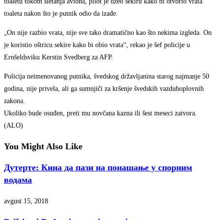
toaletu tokom sletanja aviona, pilot je uzeo sekiru kako bi otvorio vrata
toaleta nakon što je putnik odio da izađe.
„On nije razbio vrata, nije sve tako dramatično kao što nekima izgleda. On
je koristio oštricu sekire kako bi obio vrata“, rekao je šef policije u
Ernšeldsviku Kerstin Svedberg za AFP.
Policija neimenovanog putnika, švedskog državljanina starog najmanje 50
godina, nije privela, ali ga sumnjiči za kršenje švedskih vazduhoplovnih
zakona.
Ukoliko bude osuđen, preti mu novčana kazna ili šest meseci zatvora.
(ALO)
You Might Also Like
Дутерте: Кина да пази на понашање у спорним
водама
avgust 15, 2018