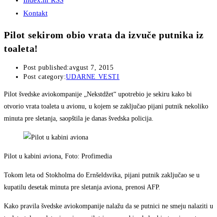
Index.hr RSS
Kontakt
Pilot sekirom obio vrata da izvuče putnika iz
toaleta!
Post published:
avgust 7, 2015
Post category:
UDARNE VESTI
Pilot švedske aviokompanije „Nekstdžet“ upotrebio je sekiru kako bi
otvorio vrata toaleta u avionu, u kojem se zaključao pijani putnik nekoliko
minuta pre sletanja, saopštila je danas švedska policija.
Pilot u kabini aviona, Foto: Profimedia
Tokom leta od Stokholma do Ernšeldsvika, pijani putnik zaključao se u
kupatilu desetak minuta pre sletanja aviona, prenosi AFP.
Kako pravila švedske aviokompanije nalažu da se putnici ne smeju nalaziti u