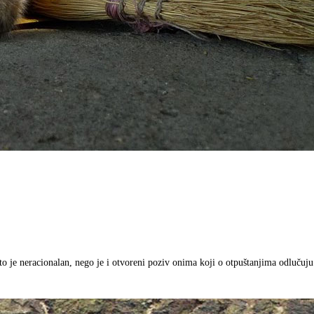
je neracionalan, nego je i otvoreni poziv onima koji o otpuštanjima odlučuju