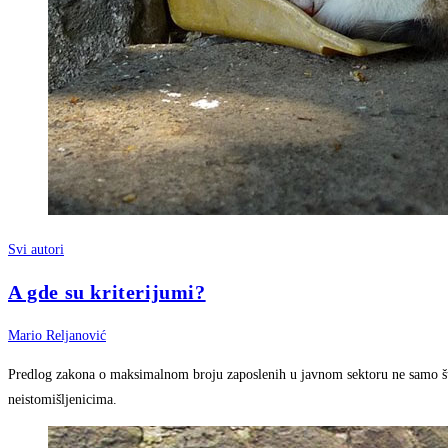
Svi autori
A gde su kriterijumi?
Mario Reljanović
Predlog zakona o maksimalnom broju zaposlenih u javnom sektoru ne samo što 
neistomišljenicima.