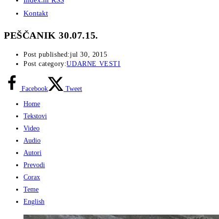
Index.hr RSS
Kontakt
PEŠČANIK 30.07.15.
Post published:
jul 30, 2015
Post category:
UDARNE VESTI
Facebook
Tweet
Home
Tekstovi
Video
Audio
Autori
Prevodi
Corax
Teme
English