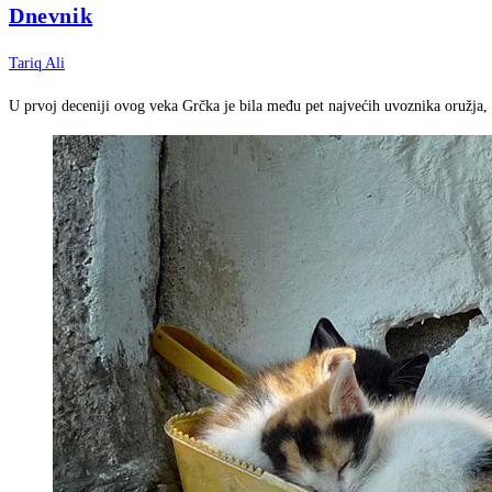
Dnevnik
Tariq Ali
U prvoj deceniji ovog veka Grčka je bila među pet najvećih uvoznika oružja