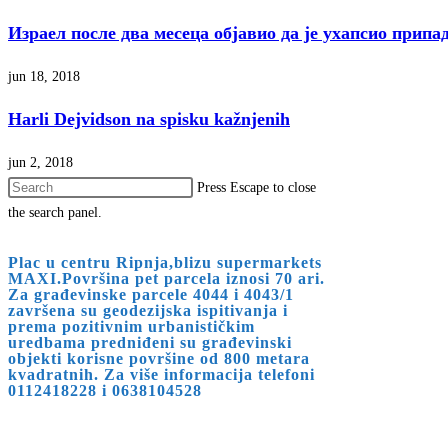
Израел после два месеца објавио да је ухапсио прип
jun 18, 2018
Harli Dejvidson na spisku kažnjenih
jun 2, 2018
Press Escape to close
the search panel.
Plac u centru Ripnja,blizu supermarkets
MAXI.Površina pet parcela iznosi 70 ari.
Za građevinske parcele 4044 i 4043/1
završena su geodezijska ispitivanja i
prema pozitivnim urbanističkim
uredbama predniđeni su građevinski
objekti korisne površine od 800 metara
kvadratnih. Za više informacija telefoni
0112418228 i 0638104528