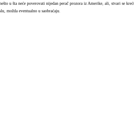
ešto u šta neće poverovati nijedan perač prozora iz Amerike, ali, stvari se kr
slu, možda eventualno u saobraćaju.