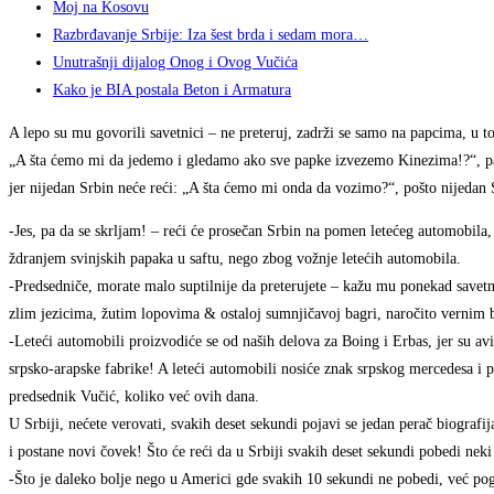
Moj na Kosovu
Razbrđavanje Srbije: Iza šest brda i sedam mora…
Unutrašnji dijalog Onog i Ovog Vučića
Kako je BIA postala Beton i Armatura
A lepo su mu govorili savetnici – ne preteruj, zadrži se samo na papcima, u
„A šta ćemo mi da jedemo i gledamo ako sve papke izvezemo Kinezima!?“, pa j
jer nijedan Srbin neće reći: „A šta ćemo mi onda da vozimo?“, pošto nijedan S
-Jes, pa da se skrljam! – reći će prosečan Srbin na pomen letećeg automobila
ždranjem svinjskih papaka u saftu, nego zbog vožnje letećih automobila.
-Predsedniče, morate malo suptilnije da preterujete – kažu mu ponekad savetn
zlim jezicima, žutim lopovima & ostaloj sumnjičavoj bagri, naročito vernim b
-Leteći automobili proizvodiće se od naših delova za Boing i Erbas, jer su av
srpsko-arapske fabrike! A leteći automobili nosiće znak srpskog mercedesa i pr
predsednik Vučić, koliko već ovih dana.
U Srbiji, nećete verovati, svakih deset sekundi pojavi se jedan perač biografij
i postane novi čovek! Što će reći da u Srbiji svakih deset sekundi pobedi neki
-Što je daleko bolje nego u Americi gde svakih 10 sekundi ne pobedi, već pog