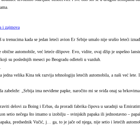
jama.
ja i zajmova
š u trenucima kada se jedan leteći avion Er Srbije umalo nije srušio leteći izna
 obične automobile, već leteće džipove. Evo, vidite, ovaj džip je uspešno lans
 koji su poslednjih meseci po Beogradu odleteli u vazduh.
.
jedna velika Kina tek razvija tehnologiju letećih automobila, a naši već lete. I
 da zabeleže: „Srbija ima neviđene papke, naročito mi se sviđa onaj sa brkovim
praviti delovi za Boing i Erbas, da proradi fabrika čipova u saradnji sa Emirati
on setio nečega što imamo u izobilju – svinjskih papaka ili jednostavno – papa
paka, predsednik Vučić, j… ga, to je jače od njega, nije setio i letećih automo