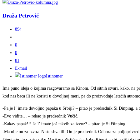
Draža Petrović
894
0
0
81
E-mail
Istinomer
Ima puno ideja o kojima razgovaramo sa Kinom. Od sitnih stvari, kako, na pri
kod nas baca ili ne koristi u dovoljnoj meri, pa do proizvodnje letećih autom
-Pa je l’ imate dovoljno papaka u Srbiji? – pitao je predsednik Si Đinping, a
-Evo vidite… – rekao je predsednik Vučić.
-Kakav papak!!! Je l’ imate još takvih za izvoz? – pitao je Si Đinping.
-Ma nije on za izvoz. Niste shvatili. On je predsednik Odbora za poljoprivre
Đinpingu, te sakrio sliku Marijana Rističevića, kako Kinezi ne bi tražili da 