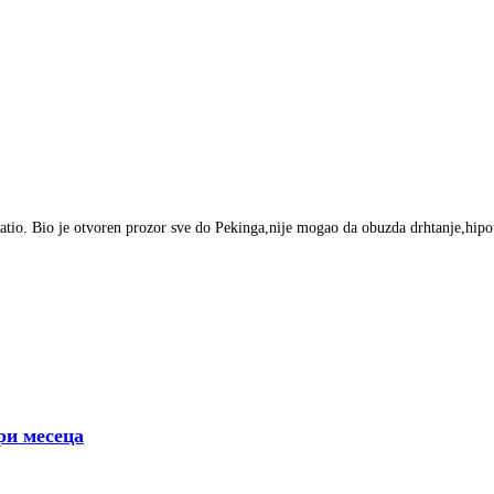
atio. Bio je otvoren prozor sve do Pekinga,nije mogao da obuzda drhtanje,hipot
ри месеца