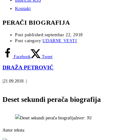
Index.hr RSS
Kontakt
PERAČI BIOGRAFIJA
Post published:
septembar 22, 2018
Post category:
UDARNE VESTI
Facebook
Tweet
DRAŽA PETROVIĆ
|
21.09.2018.
|
Deset sekundi perača biografija
Izvor: N1
Autor teksta: