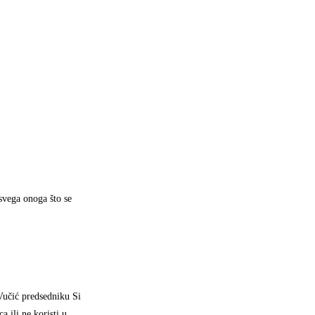
svega onoga što se
Vučić predsedniku Si
 ili ne koristi u