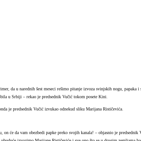
mer, da u narednih šest meseci rešimo pitanje izvoza svinjskih nogu, papaka i 
obila u Srbiji – rekao je predsednik Vučić tokom posete Kini.
 onda je predsednik Vučić izvukao odnekud sliku Marijana Rističevića.
du, on će da vam obezbedi papke preko svojih kanala! – objasnio je predsednik 
im ubuduće izvozimo Marijane Rističeviće i sve ono što se u drugim zemljama baca