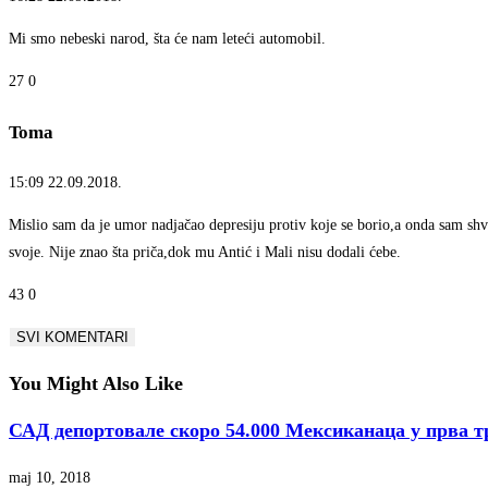
Mi smo nebeski narod, šta će nam leteći automobil.
27
0
Toma
15:09
22.09.2018.
Mislio sam da je umor nadjačao depresiju protiv koje se borio,a onda sam shv
svoje. Nije znao šta priča,dok mu Antić i Mali nisu dodali ćebe.
43
0
SVI KOMENTARI
You Might Also Like
САД депортовале скоро 54.000 Мексиканаца у прва т
maj 10, 2018