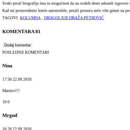
Svaki perač biografija ima tu mogućnost da na svakih deset sekundi izgovori n
Kad mi proizvedemo leteće automobile, perači prozora neće više ginuti na po
TAGOVI:
KOLUMNA
,
DRAGOLJUB DRAŽA PETROVIĆ
KOMENTARA 81
Dodaj komentar
POSLEDNJI KOMENTARI
Nina
17:50
22.09.2018.
Maestro!!!
19
0
Mrgud
16:28
22.09.2018.