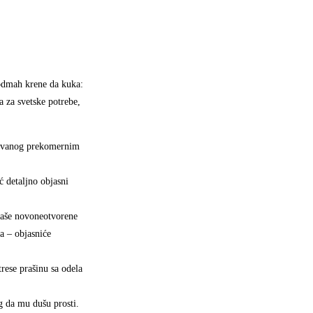
 odmah krene da kuka:
 za svetske potrebe,
zazvanog prekomernim
 detaljno objasni
 naše novoneotvorene
a – objasniće
trese prašinu sa odela
g da mu dušu prosti.