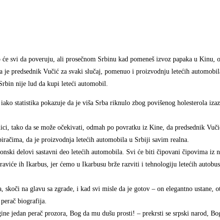
 to će svi da poveruju, ali prosečnom Srbinu kad pomeneš izvoz papaka u Kinu,
e predsednik Vučić za svaki slučaj, pomenuo i proizvodnju letećih automobila
rbin nije lud da kupi leteći automobil.
, iako statistika pokazuje da je viša Srba riknulo zbog povišenog holesterola i
ici, tako da se može očekivati, odmah po povratku iz Kine, da predsednik Vučić
iračima, da je proizvodnja letećih automobila u Srbiji savim realna.
ionski delovi sastavni deo letećih automobila. Svi će biti čipovani čipovima iz
aviće ih Ikarbus, jer ćemo u Ikarbusu brže razviti i tehnologiju letećih autobus
a, skoči na glavu sa zgrade, i kad svi misle da je gotov – on elegantno ustane, o
 perač biografija.
ine jedan perač prozora, Bog da mu dušu prosti! – prekrsti se srpski narod, Bo