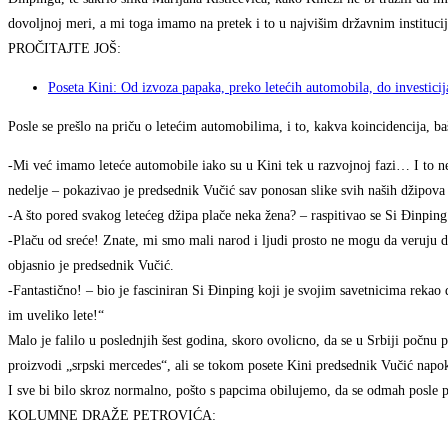
dovoljnoj meri, a mi toga imamo na pretek i to u najvišim državnim instituci
PROČITAJTE JOŠ:
Poseta Kini: Od izvoza papaka, preko letećih automobila, do investici
Posle se prešlo na priču o letećim automobilima, i to, kakva koincidencija, ba
-Mi već imamo leteće automobile iako su u Kini tek u razvojnoj fazi… I to ne
nedelje – pokazivao je predsednik Vučić sav ponosan slike svih naših džipova
-A što pored svakog letećeg džipa plače neka žena? – raspitivao se Si Đinping
-Plaču od sreće! Znate, mi smo mali narod i ljudi prosto ne mogu da veruju da 
objasnio je predsednik Vučić.
-Fantastično! – bio je fasciniran Si Đinping koji je svojim savetnicima rekao
im uveliko lete!“
Malo je falilo u poslednjih šest godina, skoro ovolicno, da se u Srbiji počnu 
proizvodi „srpski mercedes“, ali se tokom posete Kini predsednik Vučić napok
I sve bi bilo skroz normalno, pošto s papcima obilujemo, da se odmah posle pa
KOLUMNE DRAŽE PETROVIĆA: