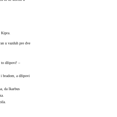
d Kipra.
iran u vazduh pre dve
 to džipovi! –
a i bradom, a džipovi
ma, da Ikarbus
ka.
bila.