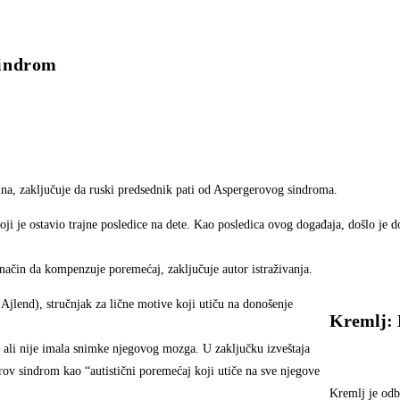
indrom
na, zaključuje da ruski predsednik pati od Aspergerovog sindroma.
oji je ostavio trajne posledice na dete. Kao posledica ovog događaja, došlo je 
 način da kompenzuje poremećaj, zaključuje autor istraživanja.
jlend), stručnjak za lične motive koji utiču na donošenje
Kremlj: 
 ali nije imala snimke njegovog mozga. U zaključku izveštaja
rov sindrom kao “autistični poremećaj koji utiče na sve njegove
Kremlj je odb