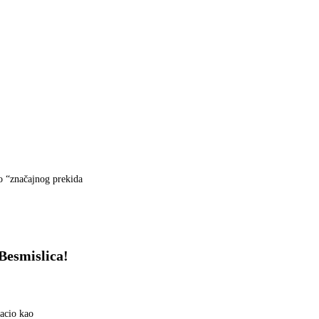
do “značajnog prekida
Besmislica!
acio kao