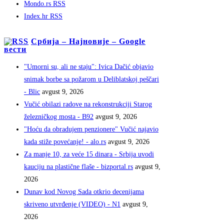
Mondo.rs RSS
Index.hr RSS
Србија – Најновије – Google
вести
"Umorni su, ali ne staju": Ivica Dačić objavio
snimak borbe sa požarom u Deliblatskoj peščari
- Blic
avgust 9, 2026
Vučić obilazi radove na rekonstrukciji Starog
železničkog mosta - B92
avgust 9, 2026
"Hoću da obradujem penzionere" Vučić najavio
kada stiže povećanje! - alo.rs
avgust 9, 2026
Za manje 10, za veće 15 dinara - Srbija uvodi
kauciju na plastične flaše - bizportal.rs
avgust 9,
2026
Dunav kod Novog Sada otkrio decenijama
skriveno utvrđenje (VIDEO) - N1
avgust 9,
2026