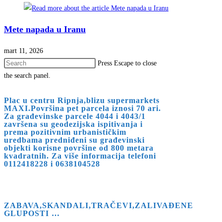
Mete napada u Iranu
mart 11, 2026
Press Escape to close
the search panel.
Plac u centru Ripnja,blizu supermarkets
MAXI.Površina pet parcela iznosi 70 ari.
Za građevinske parcele 4044 i 4043/1
završena su geodezijska ispitivanja i
prema pozitivnim urbanističkim
uredbama predniđeni su građevinski
objekti korisne površine od 800 metara
kvadratnih. Za više informacija telefoni
0112418228 i 0638104528
ZABAVA,SKANDALI,TRAČEVI,ZALIVAĐENE
GLUPOSTI …