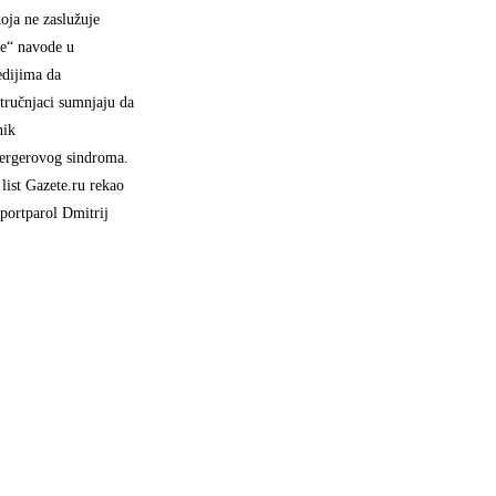
koja ne zaslužuje
je“ navode u
dijima da
tručnjaci sumnjaju da
nik
pergerovog sindroma.
 list Gazete.ru rekao
portparol Dmitrij