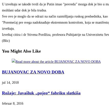
U izveštaju se takođe tvrdi da je Putin imao “povredu” mozga dok je bio u ma
moždani udar dok je bila trudna.
Sve ovo je moglo da se odrazi na način razmišljanja ruskog predsednika, kao i
“Poremećaj pre svega nadoknađuje ekstremnom kontrolom, koja se manifestuje
izveštaju.
Izveštaj citira i dr Stivena Pordžiza, profesora Psihijatrije na Univerzitetu 
(Blic)
You Might Also Like
BUJANOVAC ZA NOVO DOBA
jul 14, 2018
Rožaje: Javašluk „pojeo“ fabriku slatkiša
februar 8, 2016