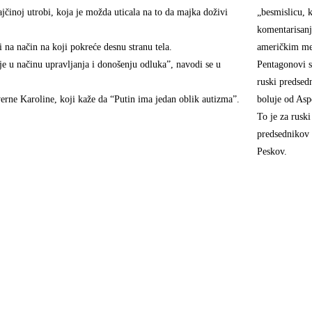
jčinoj utrobi, koja je možda uticala na to da majka doživi
„besmislicu, 
komentarisan
 na način na koji pokreće desnu stranu tela.
američkim me
 u načinu upravljanja i donošenju odluka”, navodi se u
Pentagonovi s
ruski predsed
Severne Karoline, koji kaže da “Putin ima jedan oblik autizma”.
boluje od As
To je za ruski
predsednikov 
Peskov.