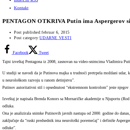
Index.hr RSS
Kontakt
PENTAGON OTKRIVA Putin ima Aspergerov s
Post published:
februar 6, 2015
Post category:
UDARNE VESTI
Facebook
Tweet
Tajni izveštaj Pentagona iz 2008, zasnovan na video-snimcima Vladimira Puti
U studiji se navodi da je Putinova majka u trudnoći pretrpela moždani udar, k
u neurološkom razvoju u ranom detinjstvu”.
Putinov autoritativni stil i opsednutost “ekstremnom kontrolom” jeste njegov
Izveštaj je napisala Brenda Konors sa Mornaričke akademije u Njuportu (Rod A
odluka.
Ona je analizirala snimke Putinovih javnih nastupa od 2000. godine do danas,
zaključuje da “ruski predsednik ima neurološki poremećaj” i definiše Asperge
odluke”.