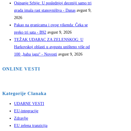
Osipanje Srbije: U poslednjoj deceniji samo tri
grada imala rast stanovništva - Danas
avgust 9,
2026
Pakao na granicama i ovog vikenda: Čeka se
preko tri sata - B92
avgust 9, 2026
TEŽAK UDARAC ZA ZELENSKOG: U
Harkovskoj oblasti u avgustu uništeno više od
100 „baba jaga“ - Novosti
avgust 9, 2026
ONLINE VESTI
Kategorije Clanaka
UDARNE VESTI
EU-integracije
Zdravlje
EU zelena tranzicija