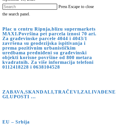
Press Escape to close
the search panel.
Plac u centru Ripnja,blizu supermarkets
MAXI.Površina pet parcela iznosi 70 ari.
Za građevinske parcele 4044 i 4043/1
završena su geodezijska ispitivanja i
prema pozitivnim urbanističkim
uredbama predniđeni su građevinski
objekti korisne površine od 800 metara
kvadratnih. Za više informacija telefoni
0112418228 i 0638104528
ZABAVA,SKANDALI,TRAČEVI,ZALIVAĐENE
GLUPOSTI …
EU – Srbija