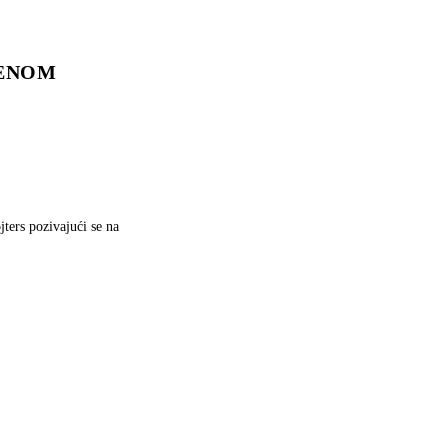
NJENOM
ters pozivajući se na