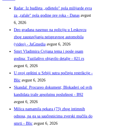
Radar: Iz budžeta „odletelo“ pola milijarde evra
za „rafale“ pola godine pre roka - Danas
avgust
6, 2026
Deo građana nasrnuo na policiju u Leskovcu
zbog zaustavljanja neispravnog automobila
(video) - JuGmedia
avgust 6, 2026
Smrt Vladimira Cvijana tema i posle osam
godina: Tuzilaštvo objavilo detalje - 021.rs
avgust 6, 2026
U ovoj opštini u Srbiji sutra počinju restrikcije -
Blic
avgust 6, 2026
Skandal: Procureo dokument; Blokaderi od svih
kandidata traže apsolutnu poslušnost - B92
avgust 6, 2026
Milica namamila pekara (73) zbog intimnih
odnosa, pa ga sa saučesnicima zverski mučila do
smrti - Blic
avgust 6, 2026