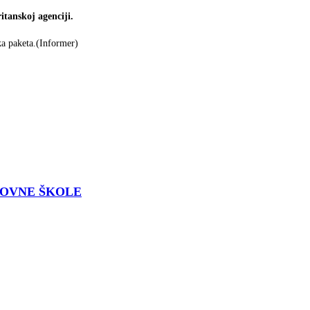
itanskoj agenciji.
ka paketa.(Informer)
NOVNE ŠKOLE