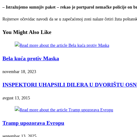
– Istražujemo sumnjiv paket – rekao je portparol nemačke policije on br
Rojtersov očevidac navodi da se u zapečaćenoj zoni nalaze četiri žuta poštans
You Might Also Like
Bela kuća protiv Maska
novembar 18, 2023
INSPEKTORI UHAPSILI DILERA U DVORIŠTU OS
avgust 13, 2015
Tramp upozorava Evropu
septembar 13, 2025