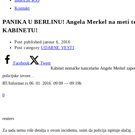
Index.hr RSS
Kontakt
PANIKA U BERLINU! Angela Merkel na meti
KABINETU!
Post published:
januar 6, 2016
Post category:
UDARNE VESTI
Facebook
Tweet
Kabinet nemačke kancelarke Angele Merkel zapečać
policijske izvore…
RT/Informer.rs
06. 01. 2016. 09:09 — 09:19h
0
reuters
Za sada nema više detalja o ovom incidentu, osim da policija ispituje slučaj…