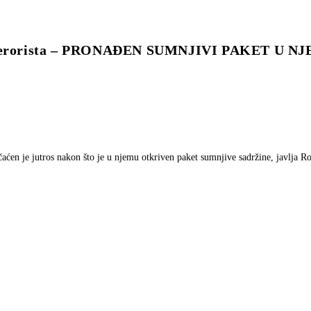
 terorista – PRONAĐEN SUMNJIVI PAKET U 
en je jutros nakon što je u njemu otkriven paket sumnjive sadržine, javlja Roj