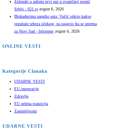
Zelenski u subotu prvi put u zvaničnoj poseti
Srbiji - 021.rs
avgust 6, 2026
Blokaderima zapušio usta: Vučić otkrio kakve
rezultate izbora očekuje, pa najavio šta se sprema
za Novi Sad - Informer
avgust 6, 2026
ONLINE VESTI
Kategorije Clanaka
UDARNE VESTI
EU-integracije
Zdravlje
EU zelena tranzicija
Zanimljivosti
UDARNE VESTI