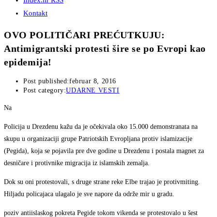
Index.hr RSS
Kontakt
OVO POLITIČARI PREĆUTKUJU:
Antimigrantski protesti šire se po Evropi kao
epidemija!
Post published:
februar 8, 2016
Post category:
UDARNE VESTI
Na
Policija u Drezdenu kažu da je očekivala oko 15.000 demonstranata na
skupu u organizaciji grupe Patriotskih Evropljana protiv islamizacije
(Pegida), koja se pojavila pre dve godine u Drezdenu i postala magnet za
desničare i protivnike migracija iz islamskih zemalja.
Dok su oni protestovali, s druge strane reke Elbe trajao je protivmiting.
Hiljadu policajaca ulagalo je sve napore da održe mir u gradu.
poziv antiislaskog pokreta Pegide tokom vikenda se protestovalo u šest