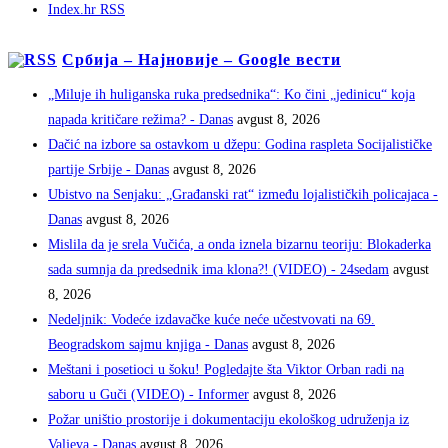
Index.hr RSS
Србија – Најновије – Google вести
„Miluje ih huliganska ruka predsednika“: Ko čini „jedinicu“ koja
napada kritičare režima? - Danas
avgust 8, 2026
Dačić na izbore sa ostavkom u džepu: Godina raspleta Socijalističke
partije Srbije - Danas
avgust 8, 2026
Ubistvo na Senjaku: „Građanski rat“ između lojalističkih policajaca -
Danas
avgust 8, 2026
Mislila da je srela Vučića, a onda iznela bizarnu teoriju: Blokaderka
sada sumnja da predsednik ima klona?! (VIDEO) - 24sedam
avgust
8, 2026
Nedeljnik: Vodeće izdavačke kuće neće učestvovati na 69.
Beogradskom sajmu knjiga - Danas
avgust 8, 2026
Meštani i posetioci u šoku! Pogledajte šta Viktor Orban radi na
saboru u Guči (VIDEO) - Informer
avgust 8, 2026
Požar uništio prostorije i dokumentaciju ekološkog udruženja iz
Valjeva - Danas
avgust 8, 2026