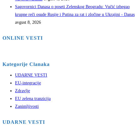
Sagovornici Danasa o poseti Zelenskog Beogradu: Vučić izbegao
krupne reči osude Rusije i Putina za rat i zločine u Ukrajini - Danas
avgust 8, 2026
ONLINE VESTI
Kategorije Clanaka
UDARNE VESTI
EU-integracije
Zdravlje
EU zelena tranzicija
Zanimljivosti
UDARNE VESTI