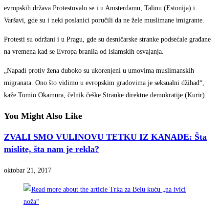
evropskih država.Protestovalo se i u Amsterdamu, Talinu (Estonija) i
Varšavi, gde su i neki poslanici poručili da ne žele muslimane imigrante.
Protesti su održani i u Pragu, gde su desničarske stranke podsećale građane
na vremena kad se Evropa branila od islamskih osvajanja.
„Napadi protiv žena duboko su ukorenjeni u umovima muslimanskih
migranata. Ono što vidimo u evropskim gradovima je seksualni džihad“,
kaže Tomio Okamura, čelnik češke Stranke direktne demokratije.(Kurir)
You Might Also Like
ZVALI SMO VULINOVU TETKU IZ KANADE: Šta
mislite, šta nam je rekla?
oktobar 21, 2017