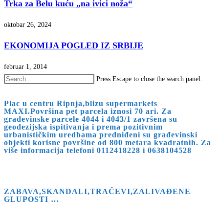
Trka za Belu kuću „na ivici noža“
oktobar 26, 2024
EKONOMIJA POGLED IZ SRBIJE
februar 1, 2014
Press Escape to close the search panel.
Plac u centru Ripnja,blizu supermarkets
MAXI.Površina pet parcela iznosi 70 ari. Za
građevinske parcele 4044 i 4043/1 završena su
geodezijska ispitivanja i prema pozitivnim
urbanističkim uredbama predniđeni su građevinski
objekti korisne površine od 800 metara kvadratnih. Za
više informacija telefoni 0112418228 i 0638104528
ZABAVA,SKANDALI,TRAČEVI,ZALIVAĐENE
GLUPOSTI …