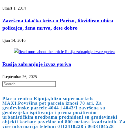
mart 1, 2014
Završena talačka kriza u Parizu, likvidiran ubica
policajca, žena mrtva, dete dobro
jun 14, 2016
Rusija zabranjuje izvoz goriva
septembar 26, 2025
Press
Escape
Plac u centru Ripnja,blizu supermarkets
to
MAXI.Površina pet parcela iznosi 70 ari. Za
close
građevinske parcele 4044 i 4043/1 završena su
geodezijska ispitivanja i prema pozitivnim
the
urbanističkim uredbama predniđeni su građevinski
search
objekti korisne površine od 800 metara kvadratnih. Za
više informacija telefoni 0112418228 i 0638104528
panel.