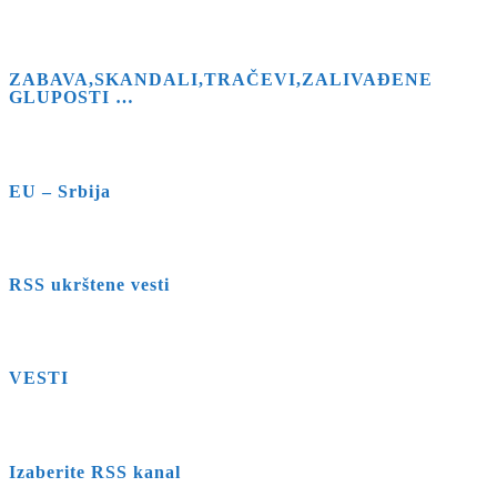
ZABAVA,SKANDALI,TRAČEVI,ZALIVAĐENE
GLUPOSTI …
EU – Srbija
RSS ukrštene vesti
VESTI
Izaberite RSS kanal