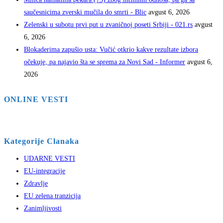
saučesnicima zverski mučila do smrti - Blic
avgust 6, 2026
Zelenski u subotu prvi put u zvaničnoj poseti Srbiji - 021.rs
avgust
6, 2026
Blokaderima zapušio usta: Vučić otkrio kakve rezultate izbora
očekuje, pa najavio šta se sprema za Novi Sad - Informer
avgust 6,
2026
ONLINE VESTI
Kategorije Clanaka
UDARNE VESTI
EU-integracije
Zdravlje
EU zelena tranzicija
Zanimljivosti