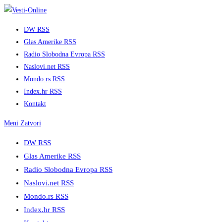
Skip
to
DW RSS
content
Glas Amerike RSS
Radio Slobodna Evropa RSS
Naslovi.net RSS
Mondo.rs RSS
Index.hr RSS
Kontakt
Meni
Zatvori
DW RSS
Glas Amerike RSS
Radio Slobodna Evropa RSS
Naslovi.net RSS
Mondo.rs RSS
Index.hr RSS