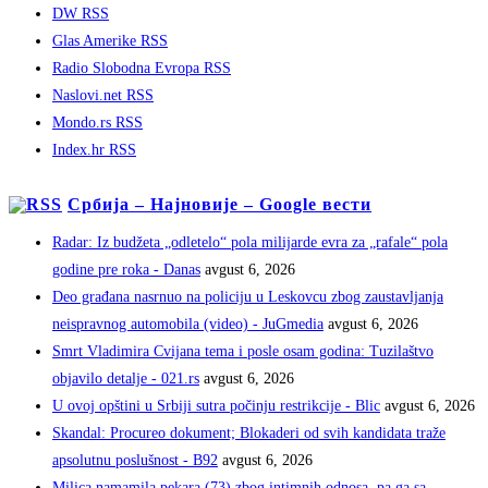
DW RSS
Glas Amerike RSS
Radio Slobodna Evropa RSS
Naslovi.net RSS
Mondo.rs RSS
Index.hr RSS
Србија – Најновије – Google вести
Radar: Iz budžeta „odletelo“ pola milijarde evra za „rafale“ pola
godine pre roka - Danas
avgust 6, 2026
Deo građana nasrnuo na policiju u Leskovcu zbog zaustavljanja
neispravnog automobila (video) - JuGmedia
avgust 6, 2026
Smrt Vladimira Cvijana tema i posle osam godina: Tuzilaštvo
objavilo detalje - 021.rs
avgust 6, 2026
U ovoj opštini u Srbiji sutra počinju restrikcije - Blic
avgust 6, 2026
Skandal: Procureo dokument; Blokaderi od svih kandidata traže
apsolutnu poslušnost - B92
avgust 6, 2026
Milica namamila pekara (73) zbog intimnih odnosa, pa ga sa