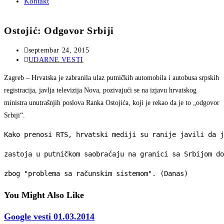
Kontakt
Ostojić: Odgovor Srbiji
Post
septembar 24, 2015
published:
Post
UDARNE VESTI
category:
Zagreb
– Hrvatska je zabranila ulaz putničkih automobila i autobusa srpskih
registracija, javlja televizija Nova, pozivajući se na izjavu hrvatskog
ministra unutrašnjih poslova Ranka Ostojića, koji je rekao da je to „odgovor
Srbiji“.
Kako prenosi RTS, hrvatski mediji su ranije javili da j
zastoja u putničkom saobraćaju na granici sa Srbijom do
zbog "problema sa računskim sistemom". (Danas)
You Might Also Like
Google vesti 01.03.2014