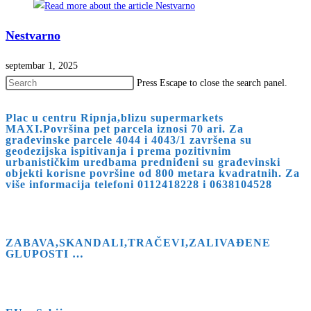
Nestvarno
septembar 1, 2025
Press Escape to close the search panel.
Plac u centru Ripnja,blizu supermarkets
MAXI.Površina pet parcela iznosi 70 ari. Za
građevinske parcele 4044 i 4043/1 završena su
geodezijska ispitivanja i prema pozitivnim
urbanističkim uredbama predniđeni su građevinski
objekti korisne površine od 800 metara kvadratnih. Za
više informacija telefoni 0112418228 i 0638104528
ZABAVA,SKANDALI,TRAČEVI,ZALIVAĐENE
GLUPOSTI …