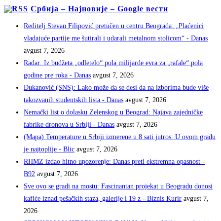
Србија – Најновије – Google вести
Reditelj Stevan Filipović pretučen u centru Beograda: „Plaćenici
vladajuće partije me šutirali i udarali metalnom stolicom“ - Danas
avgust 7, 2026
Radar: Iz budžeta „odletelo“ pola milijarde evra za „rafale“ pola
godine pre roka - Danas
avgust 7, 2026
Đukanović (SNS): Lako može da se desi da na izborima bude više
takozvanih studentskih lista - Danas
avgust 7, 2026
Nemački list o dolasku Zelenskog u Beograd: Najava zajedničke
fabrike dronova u Srbiji - Danas
avgust 7, 2026
(Mapa) Temperature u Srbiji izmerene u 8 sati jutros: U ovom gradu
je najtoplije - Blic
avgust 7, 2026
RHMZ izdao hitno upozorenje: Danas preti ekstremna opasnost -
B92
avgust 7, 2026
Sve ovo se gradi na mostu: Fascinantan projekat u Beogradu donosi
kafiće iznad pešačkih staza, galerije i 19 z - Biznis Kurir
avgust 7,
2026