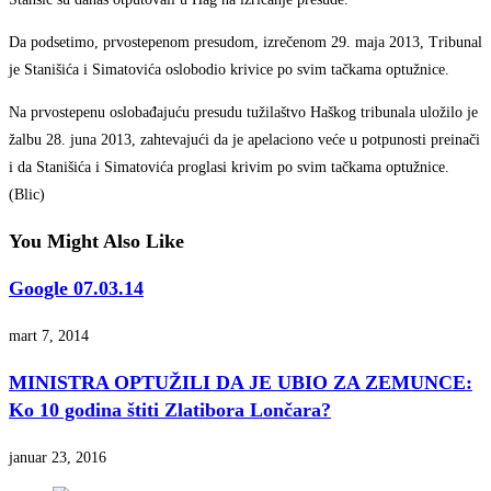
Da podsetimo, prvostepenom presudom, izrečenom 29. maja 2013, Tribunal
je Stanišića i Simatovića oslobodio krivice po svim tačkama optužnice.
Na prvostepenu oslobađajuću presudu tužilaštvo Haškog tribunala uložilo je
žalbu 28. juna 2013, zahtevajući da je apelaciono veće u potpunosti preinači
i da Stanišića i Simatovića proglasi krivim po svim tačkama optužnice.
(Blic)
You Might Also Like
Google 07.03.14
mart 7, 2014
MINISTRA OPTUŽILI DA JE UBIO ZA ZEMUNCE:
Ko 10 godina štiti Zlatibora Lončara?
januar 23, 2016