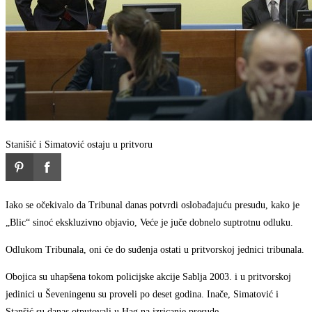
Stanišić i Simatović ostaju u pritvoru
Iako se očekivalo da Tribunal danas potvrdi oslobađajuću presudu, kako je
„Blic“ sinoć ekskluzivno objavio, Veće je juče dobnelo suptrotnu odluku.
Odlukom Tribunala, oni će do suđenja ostati u pritvorskoj jednici tribunala.
Obojica su uhapšena tokom policijske akcije Sablja 2003. i u pritvorskoj
jedinici u Ševeningenu su proveli po deset godina. Inače, Simatović i
Stanšić su danas otputovali u Hag na izricanje presude.