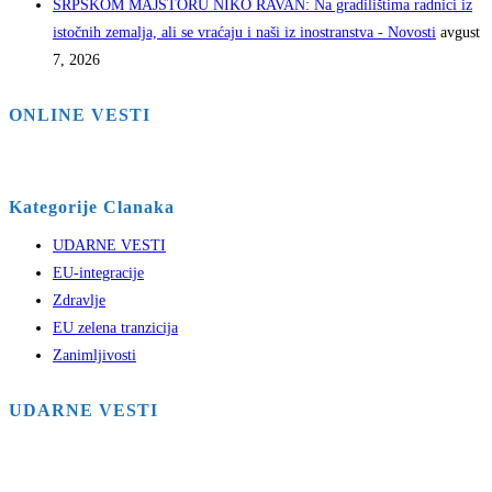
SRPSKOM MAJSTORU NIKO RAVAN: Na gradilištima radnici iz
istočnih zemalja, ali se vraćaju i naši iz inostranstva - Novosti
avgust
7, 2026
ONLINE VESTI
Kategorije Clanaka
UDARNE VESTI
EU-integracije
Zdravlje
EU zelena tranzicija
Zanimljivosti
UDARNE VESTI