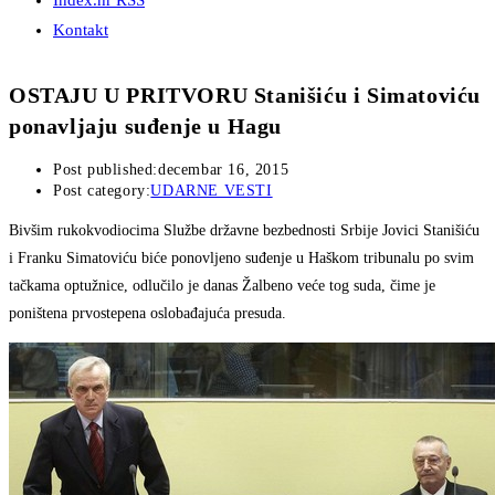
Index.hr RSS
Kontakt
OSTAJU U PRITVORU Stanišiću i Simatoviću
ponavljaju suđenje u Hagu
Post published:
decembar 16, 2015
Post category:
UDARNE VESTI
Bivšim rukokvodiocima Službe državne bezbednosti Srbije Jovici Stanišiću
i Franku Simatoviću biće ponovljeno suđenje u Haškom tribunalu po svim
tačkama optužnice, odlučilo je danas Žalbeno veće tog suda, čime je
poništena prvostepena oslobađajuća presuda.