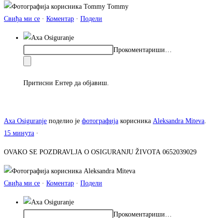
Свиђа ми се
·
Коментар
·
Подели
Прокоментариши…
Притисни Ентер да објавиш.
Axa Osiguranje
поделио је
фотографија
корисника
Aleksandra Miteva
.
15 минута
·
OVAKO SE POZDRAVLJA O OSIGURANJU ŽIVOTA 0652039029
Свиђа ми се
·
Коментар
·
Подели
Прокоментариши…