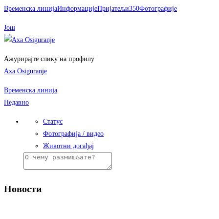
Временска линија
Информације
Пријатељи
350
Фотографије
Још
Ажурирајте слику на профилу
Axa Osiguranje
Временска линија
Недавно
Статус
Фотографија / видео
Животни догађај
Новости