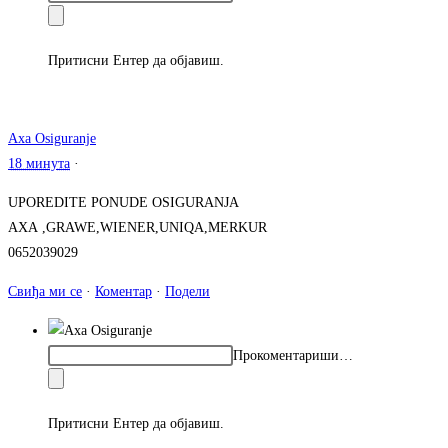
Притисни Ентер да објавиш.
Axa Osiguranje
18 минута
·
UPOREDITE PONUDE OSIGURANJA
AXA ,GRAWE,WIENER,UNIQA,MERKUR
0652039029
Свиђа ми се
·
Коментар
·
Подели
Прокоментариши…
Притисни Ентер да објавиш.