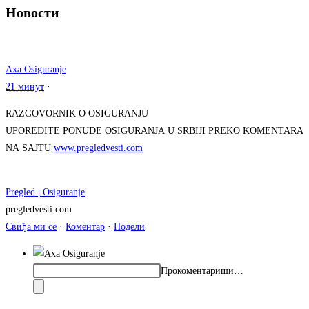
Новости
Axa Osiguranje
21 минут
·
RAZGOVORNIK O OSIGURANJU
UPOREDITE PONUDE OSIGURANJA U SRBIJI PREKO KOMENTARA
NA SAJTU
www.pregledvesti.com
Pregled | Osiguranje
pregledvesti.com
Свиђа ми се
·
Коментар
·
Подели
Прокоментариши…