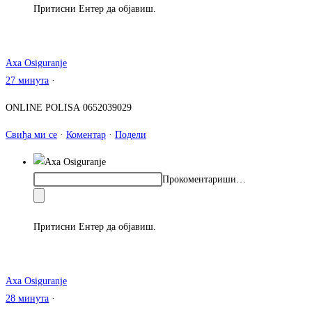
Притисни Ентер да објавиш.
Axa Osiguranje
27 минута
·
ONLINE POLISA 0652039029
Свиђа ми се
·
Коментар
·
Подели
Прокоментариши…
Притисни Ентер да објавиш.
Axa Osiguranje
28 минута
·