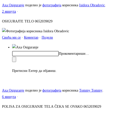
Axa Osiguranje
поделио је
фотографија
корисника
Isidora Obradovic
.
2 минута
·
OSIGURAJTE TELO 0652039029
Свиђа ми се
·
Коментар
·
Подели
Прокоментариши…
Притисни Ентер да објавиш.
Axa Osiguranje
поделио је
фотографија
корисника
Tommy Tommy
.
6 минута
·
POLISA ZA OSIGURANJE TELA ČEKA SE OVAKO 0652039029