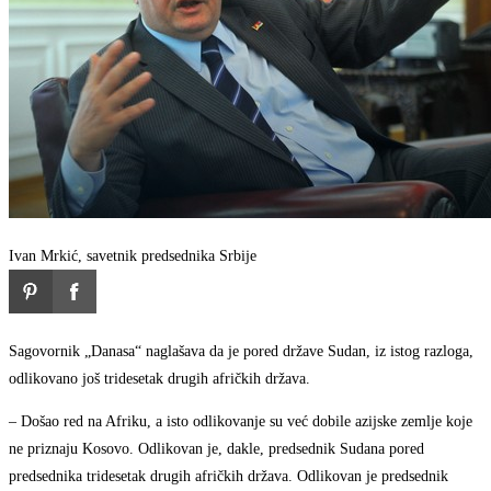
Ivan Mrkić, savetnik predsednika Srbije
Sagovornik „Danasa“ naglašava da je pored države Sudan, iz istog razloga,
odlikovano još tridesetak drugih afričkih država.
– Došao red na Afriku, a isto odlikovanje su već dobile azijske zemlje koje
ne priznaju Kosovo. Odlikovan je, dakle, predsednik Sudana pored
predsednika tridesetak drugih afričkih država. Odlikovan je predsednik