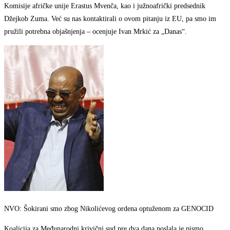
Komisije afričke unije Erastus Mvenča, kao i južnoafrički predsednik
Džejkob Zuma. Već su nas kontaktirali o ovom pitanju iz EU, pa smo im
pružili potrebna objašnjenja – ocenjuje Ivan Mrkić za „Danas“.
NVO: Šokirani smo zbog Nikolićevog ordena optuženom za GENOCID
Koalicija za Međunarodni krivični sud pre dva dana poslala je pismo