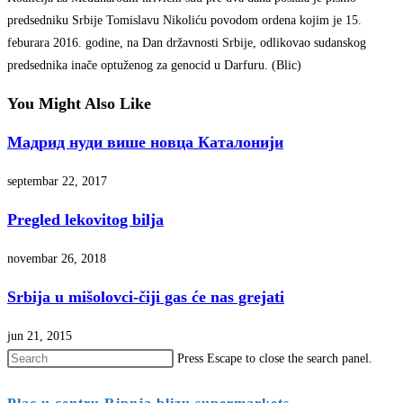
predsedniku Srbije Tomislavu Nikoliću povodom ordena kojim je 15.
feburara 2016. godine, na Dan državnosti Srbije, odlikovao sudanskog
predsednika inače optuženog za genocid u Darfuru. (Blic)
You Might Also Like
Мадрид нуди више новца Каталонији
septembar 22, 2017
Pregled lekovitog bilja
novembar 26, 2018
Srbija u mišolovci-čiji gas će nas grejati
jun 21, 2015
Press Escape to close the search panel.