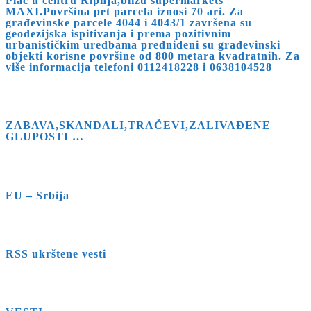
Plac u centru Ripnja,blizu supermarkets
MAXI.Površina pet parcela iznosi 70 ari. Za
građevinske parcele 4044 i 4043/1 završena su
geodezijska ispitivanja i prema pozitivnim
urbanističkim uredbama predniđeni su građevinski
objekti korisne površine od 800 metara kvadratnih. Za
više informacija telefoni 0112418228 i 0638104528
ZABAVA,SKANDALI,TRAČEVI,ZALIVAĐENE
GLUPOSTI …
EU – Srbija
RSS ukrštene vesti