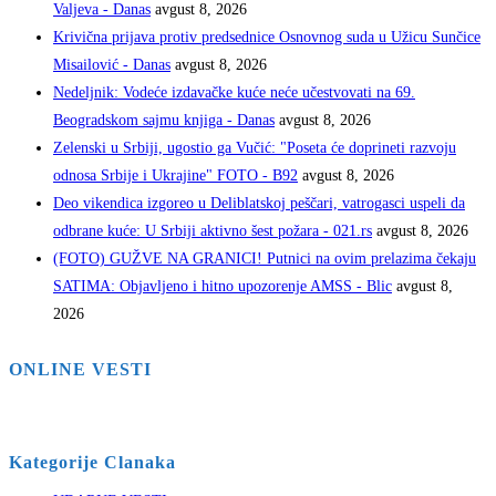
Valjeva - Danas
avgust 8, 2026
Krivična prijava protiv predsednice Osnovnog suda u Užicu Sunčice
Misailović - Danas
avgust 8, 2026
Nedeljnik: Vodeće izdavačke kuće neće učestvovati na 69.
Beogradskom sajmu knjiga - Danas
avgust 8, 2026
Zelenski u Srbiji, ugostio ga Vučić: "Poseta će doprineti razvoju
odnosa Srbije i Ukrajine" FOTO - B92
avgust 8, 2026
Deo vikendica izgoreo u Deliblatskoj peščari, vatrogasci uspeli da
odbrane kuće: U Srbiji aktivno šest požara - 021.rs
avgust 8, 2026
(FOTO) GUŽVE NA GRANICI! Putnici na ovim prelazima čekaju
SATIMA: Objavljeno i hitno upozorenje AMSS - Blic
avgust 8,
2026
ONLINE VESTI
Kategorije Clanaka