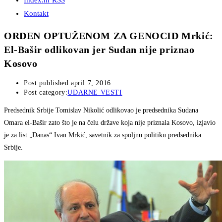
Index.hr RSS
Kontakt
ORDEN OPTUŽENOM ZA GENOCID Mrkić:
El-Bašir odlikovan jer Sudan nije priznao
Kosovo
Post published:
april 7, 2016
Post category:
UDARNE VESTI
Predsednik Srbije Tomislav Nikolić odlikovao je predsednika Sudana
Omara el-Bašir zato što je na čelu države koja nije priznala Kosovo, izjavio
je za list „Danas“ Ivan Mrkić, savetnik za spoljnu politiku predsednika
Srbije.