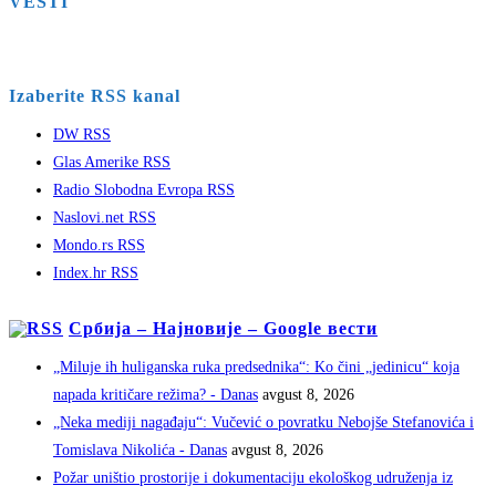
VESTI
Izaberite RSS kanal
DW RSS
Glas Amerike RSS
Radio Slobodna Evropa RSS
Naslovi.net RSS
Mondo.rs RSS
Index.hr RSS
Србија – Најновије – Google вести
„Miluje ih huliganska ruka predsednika“: Ko čini „jedinicu“ koja
napada kritičare režima? - Danas
avgust 8, 2026
„Neka mediji nagađaju“: Vučević o povratku Nebojše Stefanovića i
Tomislava Nikolića - Danas
avgust 8, 2026
Požar uništio prostorije i dokumentaciju ekološkog udruženja iz