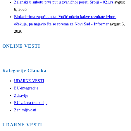
Zelenski u subotu prvi put u zvaničnoj poseti Srbiji - 021.rs
avgust
6, 2026
Blokaderima zapušio usta: Vučić otkrio kakve rezultate izbora
očekuje, pa najavio šta se sprema za Novi Sad - Informer
avgust 6,
2026
ONLINE VESTI
Kategorije Clanaka
UDARNE VESTI
EU-integracije
Zdravlje
EU zelena tranzicija
Zanimljivosti
UDARNE VESTI