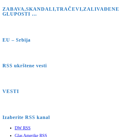
ZABAVA,SKANDALI,TRAČEVI,ZALIVAĐENE
GLUPOSTI …
EU – Srbija
RSS ukrštene vesti
VESTI
Izaberite RSS kanal
DW RSS
Glas Amerike RSS