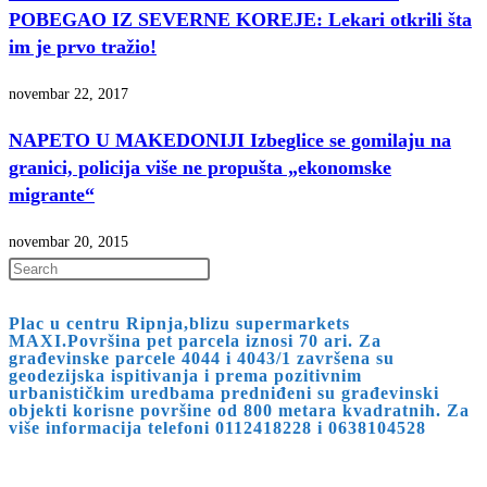
POBEGAO IZ SEVERNE KOREJE: Lekari otkrili šta
im je prvo tražio!
novembar 22, 2017
NAPETO U MAKEDONIJI Izbeglice se gomilaju na
granici, policija više ne propušta „ekonomske
migrante“
novembar 20, 2015
Press
Escape
Plac u centru Ripnja,blizu supermarkets
to
MAXI.Površina pet parcela iznosi 70 ari. Za
close
građevinske parcele 4044 i 4043/1 završena su
geodezijska ispitivanja i prema pozitivnim
the
urbanističkim uredbama predniđeni su građevinski
search
objekti korisne površine od 800 metara kvadratnih. Za
više informacija telefoni 0112418228 i 0638104528
panel.