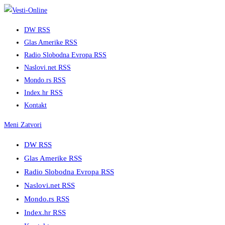
Skip
to
DW RSS
content
Glas Amerike RSS
Radio Slobodna Evropa RSS
Naslovi.net RSS
Mondo.rs RSS
Index.hr RSS
Kontakt
Meni
Zatvori
DW RSS
Glas Amerike RSS
Radio Slobodna Evropa RSS
Naslovi.net RSS
Mondo.rs RSS
Index.hr RSS