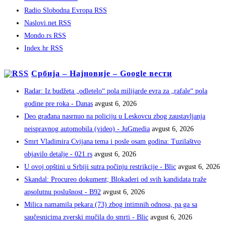
Radio Slobodna Evropa RSS
Naslovi.net RSS
Mondo.rs RSS
Index.hr RSS
Србија – Најновије – Google вести
Radar: Iz budžeta „odletelo“ pola milijarde evra za „rafale“ pola
godine pre roka - Danas
avgust 6, 2026
Deo građana nasrnuo na policiju u Leskovcu zbog zaustavljanja
neispravnog automobila (video) - JuGmedia
avgust 6, 2026
Smrt Vladimira Cvijana tema i posle osam godina: Tuzilaštvo
objavilo detalje - 021.rs
avgust 6, 2026
U ovoj opštini u Srbiji sutra počinju restrikcije - Blic
avgust 6, 2026
Skandal: Procureo dokument; Blokaderi od svih kandidata traže
apsolutnu poslušnost - B92
avgust 6, 2026
Milica namamila pekara (73) zbog intimnih odnosa, pa ga sa
saučesnicima zverski mučila do smrti - Blic
avgust 6, 2026