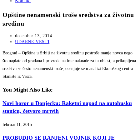
Kontakt
Opštine nenamenski troše sredstva za životnu
sredinu
Post
decembar 13, 2014
published:
Post
UDARNE VESTI
category:
Beograd – Opštine u Srbiji na životnu sredinu postroše manje novca nego
što naplate od građana i privrede na ime naknade za tu oblast, a prikupljena
sredstva se često nenamenski troše, ocenjuje se u analizi Ekološkog centra
Stanište iz Vršca.
You Might Also Like
Novi horor u Donjecku: Raketni napad na autobusku
stanicu, četvoro mrtvih
februar 11, 2015
PROBUDIO SE RANJENI VOJNIK KOJI JE