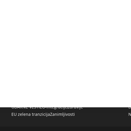
UDARNE VESTI
EU-integracije
Zdravlje
D
EU zelena tranzicija
Zanimljivosti
N