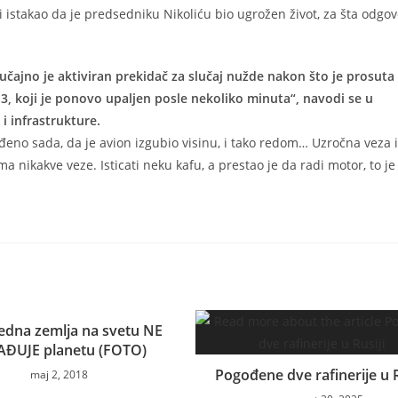
 i istakao da je predsedniku Nikoliću bio ugrožen život, za šta odgo
učajno je aktiviran prekidač za slučaj nužde nakon što je prosuta
j 3, koji je ponovo upaljen posle nekoliko minuta“, navodi se u
i infrastrukture.
rđeno sada, da je avion izgubio visinu, i tako redom… Uzročna veza
 nikakve veze. Isticati neku kafu, a prestao je da radi motor, to je
edna zemlja na svetu NE
ĐUJE planetu (FOTO)
Pogođene dve rafinerije u R
maj 2, 2018