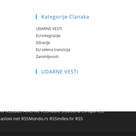
Kategorije Clanaka
UDARNE VESTI
EU-integracije
Zdravlje
EU zelena tranzicija
Zanimljivosti
UDARNE VESTI
W RSS
Glas Amerike RSS
Radio Slobodna Evropa RSS
aslovi.net RSS
Mondo.rs RSS
Index.hr RSS