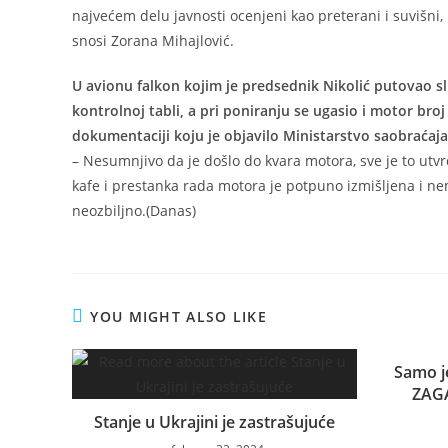
najvećem delu javnosti ocenjeni kao preterani i suvišni,
snosi Zorana Mihajlović.
U avionu falkon kojim je predsednik Nikolić putovao sl
kontrolnoj tabli, a pri poniranju se ugasio i motor bro
dokumentaciji koju je objavilo Ministarstvo saobraćaja 
– Nesumnjivo da je došlo do kvara motora, sve je to utv
kafe i prestanka rada motora je potpuno izmišljena i nema
neozbiljno.(Danas)
YOU MIGHT ALSO LIKE
Samo j
ZAGA
Stanje u Ukrajini je zastrašujuće