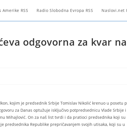
s Amerike RSS
Radio Slobodna Evropa RSS
Naslovi.net
vićeva odgovorna za kvar na
lkon, kojim je predsednik Srbije Tomislav Nikolić krenuo u posetu 
azgovoru za Danas optužuje isključivo potpredsednicu Vlade Srbije i
u Mihajlović. On za naš list tvrdi i da pratioci predsednika koji su 
cije predsednika Republike prepričavanjem svojih utisaka, koji su u