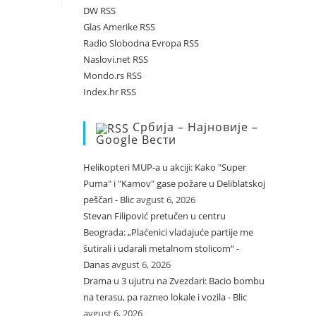
DW RSS
Glas Amerike RSS
Radio Slobodna Evropa RSS
Naslovi.net RSS
Mondo.rs RSS
Index.hr RSS
Србија – Најновије –
Google Вести
Helikopteri MUP-a u akciji: Kako "Super
Puma" i "Kamov" gase požare u Deliblatskoj
peščari - Blic
avgust 6, 2026
Stevan Filipović pretučen u centru
Beograda: „Plaćenici vladajuće partije me
šutirali i udarali metalnom stolicom“ -
Danas
avgust 6, 2026
Drama u 3 ujutru na Zvezdari: Bacio bombu
na terasu, pa razneo lokale i vozila - Blic
avgust 6, 2026