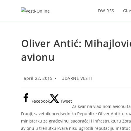
Skip
to
DW RSS
Gla
content
Oliver Antić: Mihajlo
avionu
Post
Post
april 22, 2015
UDARNE VESTI
published:
category:
Facebook
Tweet
Za kvar na vladinom avionu fa
Franji, savetnik predsednika Republike Oliver Antić u r
ministarku za građevinu, saobraćaj i infrastrukturu Zoran
avionu u trenutku kvara nisu ugrozili reputaciju institu