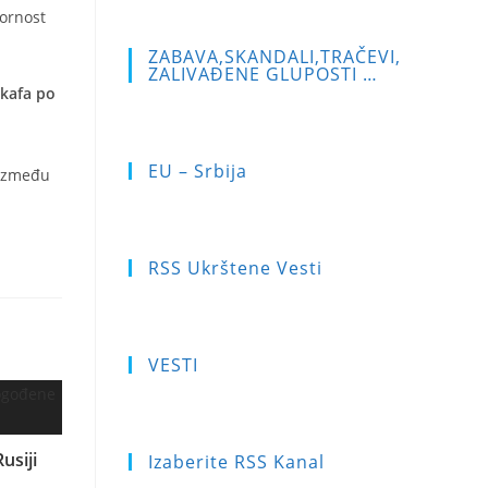
vornost
ZABAVA,SKANDALI,TRAČEVI,
ZALIVAĐENE GLUPOSTI …
 kafa po
EU – Srbija
 između
RSS Ukrštene Vesti
VESTI
usiji
Izaberite RSS Kanal