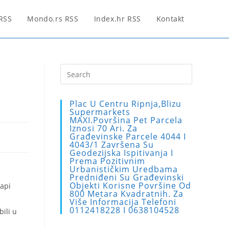
 RSS
Mondo.rs RSS
Index.hr RSS
Kontakt
Press
Escape
to
Plac U Centru Ripnja,blizu
close
Supermarkets
MAXI.Površina Pet Parcela
the
Iznosi 70 Ari. Za
search
Građevinske Parcele 4044 I
4043/1 Završena Su
panel.
Geodezijska Ispitivanja I
Prema Pozitivnim
Urbanističkim Uredbama
Predniđeni Su Građevinski
Objekti Korisne Površine Od
papi
800 Metara Kvadratnih. Za
Više Informacija Telefoni
0112418228 I 0638104528
bili u