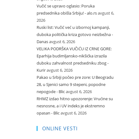
Vučić se upravo oglasio: Poruka
predsednika obišla Srbiju! - alo.rs
avgust 6,
2026
Ruski list: Vučić već u izbornoj kampanji,
duboka politička kriza gotovo neizbežna -
Danas
avgust 6, 2026
VELIKA PODRŠKA VUČIĆU IZ CRNE GORE:
Eparhija budimljansko-nikšićka izrazila
duboku zahvalnost predsedniku zbog -
Kurir
avgust 6, 2026
Pakao u Srbiji počeo pre zore: U Beogradu
28, u Sjenici samo 9 stepeni, popodne
nepogode - Blic
avgust 6, 2026
RHMZ izdao hitno upozorenje: Vrućine su
nesnosne, a i UV indeks je ekstremno
opasan - Blic
avgust 6, 2026
ONLINE VESTI