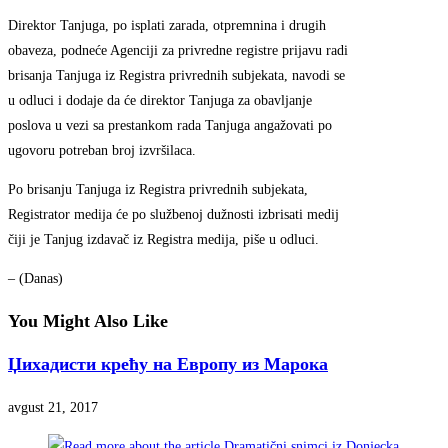
Direktor Tanjuga, po isplati zarada, otpremnina i drugih
obaveza, podneće Agenciji za privredne registre prijavu radi
brisanja Tanjuga iz Registra privrednih subjekata, navodi se
u odluci i dodaje da će direktor Tanjuga za obavljanje
poslova u vezi sa prestankom rada Tanjuga angažovati po
ugovoru potreban broj izvršilaca.
Po brisanju Tanjuga iz Registra privrednih subjekata,
Registrator medija će po službenoj dužnosti izbrisati medij
čiji je Tanjug izdavač iz Registra medija, piše u odluci.
– (Danas)
You Might Also Like
Џихадисти крећу на Европу из Марока
avgust 21, 2017