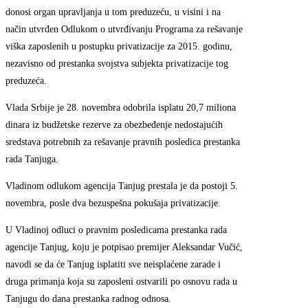
donosi organ upravljanja u tom preduzeću, u visini i na
način utvrđen Odlukom o utvrđivanju Programa za rešavanje
viška zaposlenih u postupku privatizacije za 2015. godinu,
nezavisno od prestanka svojstva subjekta privatizacije tog
preduzeća.
Vlada Srbije je 28. novembra odobrila isplatu 20,7 miliona
dinara iz budžetske rezerve za obezbeđenje nedostajućih
sredstava potrebnih za rešavanje pravnih posledica prestanka
rada Tanjuga.
Vladinom odlukom agencija Tanjug prestala je da postoji 5.
novembra, posle dva bezuspešna pokušaja privatizacije.
U Vladinoj odluci o pravnim posledicama prestanka rada
agencije Tanjug, koju je potpisao premijer Aleksandar Vučić,
navodi se da će Tanjug isplatiti sve neisplaćene zarade i
druga primanja koja su zaposleni ostvarili po osnovu rada u
Tanjugu do dana prestanka radnog odnosa.