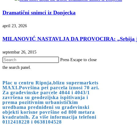
Dramatični snimci iz Donjecka
april 23, 2026
MILANOVIĆ NASTAVLJA DA PROVOCIRA: „Srbija je 
septembar 26, 2015
Press Escape to close
the search panel.
Plac u centru Ripnja,blizu supermarkets
MAXI.Površina pet parcela iznosi 70 ari.
Za građevinske parcele 4044 i 4043/1
završena su geodezijska ispitivanja i
prema pozitivnim urbanističkim
uredbama predniđeni su građevinski
objekti korisne površine od 800 metara
kvadratnih. Za više informacija telefoni
0112418228 i 0638104528