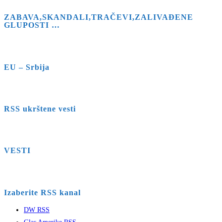
ZABAVA,SKANDALI,TRAČEVI,ZALIVAĐENE
GLUPOSTI …
EU – Srbija
RSS ukrštene vesti
VESTI
Izaberite RSS kanal
DW RSS