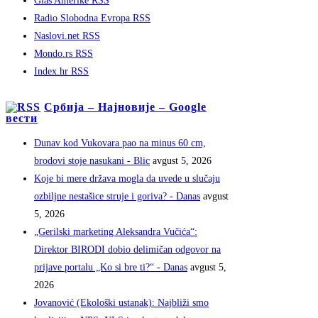
Glas Amerike RSS
Radio Slobodna Evropa RSS
Naslovi.net RSS
Mondo.rs RSS
Index.hr RSS
Србија – Најновије – Google
вести
Dunav kod Vukovara pao na minus 60 cm,
brodovi stoje nasukani - Blic
avgust 5, 2026
Koje bi mere država mogla da uvede u slučaju
ozbiljne nestašice struje i goriva? - Danas
avgust
5, 2026
„Gerilski marketing Aleksandra Vučića“:
Direktor BIRODI dobio delimičan odgovor na
prijave portalu „Ko si bre ti?“ - Danas
avgust 5,
2026
Jovanović (Ekološki ustanak): Najbliži smo