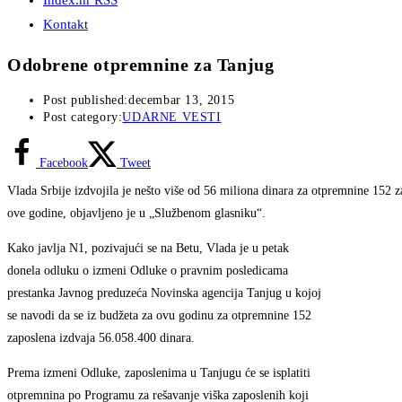
Index.hr RSS
Kontakt
Odobrene otpremnine za Tanjug
Post published:
decembar 13, 2015
Post category:
UDARNE VESTI
Facebook
Tweet
Vlada Srbije izdvojila je nešto više od 56 miliona dinara za otpremnine 152 
ove godine, objavljeno je u „Službenom glasniku“.
Kako javlja N1, pozivajući se na Betu, Vlada je u petak
donela odluku o izmeni Odluke o pravnim posledicama
prestanka Javnog preduzeća Novinska agencija Tanjug u kojoj
se navodi da se iz budžeta za ovu godinu za otpremnine 152
zaposlena izdvaja 56.058.400 dinara.
Prema izmeni Odluke, zaposlenima u Tanjugu će se isplatiti
otpremnina po Programu za rešavanje viška zaposlenih koji