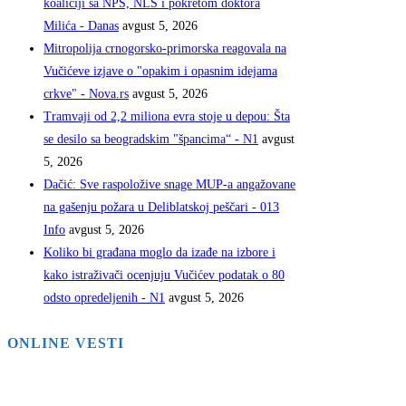
koaliciji sa NPS, NLS i pokretom doktora
Milića - Danas
avgust 5, 2026
Mitropolija crnogorsko-primorska reagovala na
Vučićeve izjave o "opakim i opasnim idejama
crkve" - Nova.rs
avgust 5, 2026
Tramvaji od 2,2 miliona evra stoje u depou: Šta
se desilo sa beogradskim "špancima“ - N1
avgust
5, 2026
Dačić: Sve raspoložive snage MUP-a angažovane
na gašenju požara u Deliblatskoj peščari - 013
Info
avgust 5, 2026
Koliko bi građana moglo da izađe na izbore i
kako istraživači ocenjuju Vučićev podatak o 80
odsto opredeljenih - N1
avgust 5, 2026
ONLINE VESTI