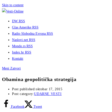
Skip to content
DW RSS
Glas Amerike RSS
Radio Slobodna Evropa RSS
Naslovi.net RSS
Mondo.rs RSS
Index.hr RSS
Kontakt
Meni
Zatvori
Obamina geopolitička strategija
Post published:
oktobar 17, 2015
Post category:
UDARNE VESTI
Facebook
Tweet