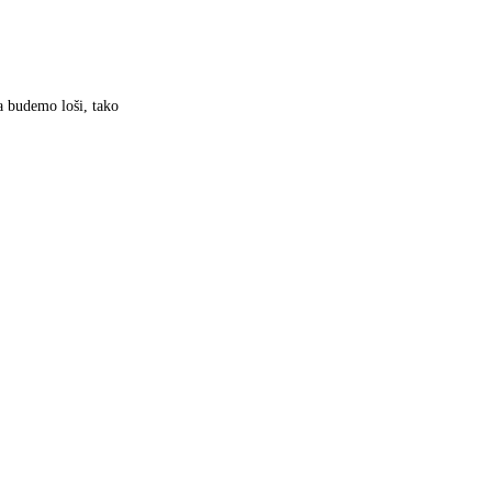
a budemo loši, tako