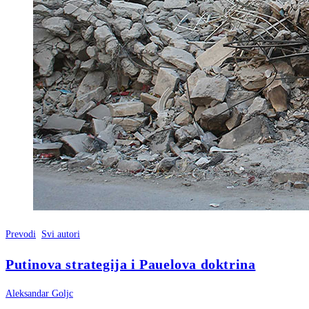
Prevodi
Svi autori
Putinova strategija i Pauelova doktrina
Aleksandar Goljc