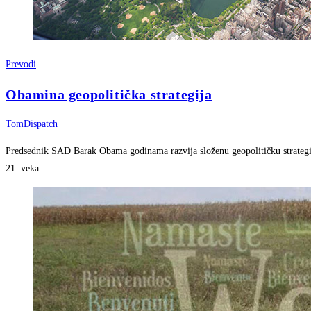
Prevodi
Obamina geopolitička strategija
TomDispatch
Predsednik SAD Barak Obama godinama razvija složenu geopolitičku strategij
21. veka.