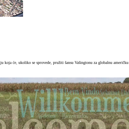
u koja će, ukoliko se sprovede, pružiti šansu Vašingtonu za globalnu američk