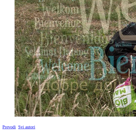
Prevodi
Svi autori