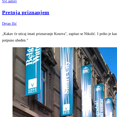
Svi autori
Pretnja priznanjem
Dejan Ilić
„Kakav će uticaj imati priznavanje Kosova“, zapitao se Nikolić. I pošto je ka
potpuno ubeđen.“