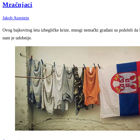
Mračnjaci
Jakob Augstein
Ovog bajkovitog leta izbegličke krize, mnogi nemački građani su poželeli da k
nam je udobnije.