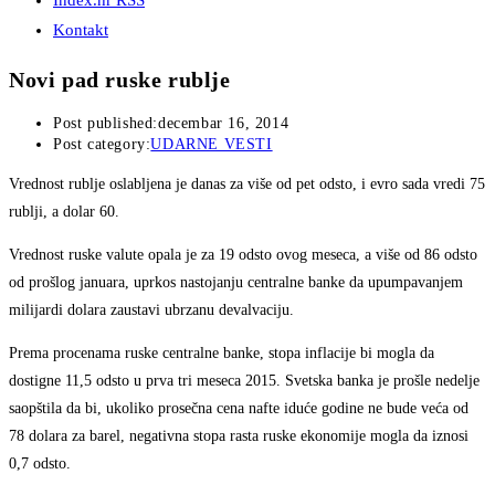
Index.hr RSS
Kontakt
Novi pad ruske rublje
Post published:
decembar 16, 2014
Post category:
UDARNE VESTI
Vrednost rublje oslabljena je danas za više od pet odsto, i evro sada vredi 75
rublji, a dolar 60.
Vrednost ruske valute opala je za 19 odsto ovog meseca, a više od 86 odsto
od prošlog januara, uprkos nastojanju centralne banke da upumpavanjem
milijardi dolara zaustavi ubrzanu devalvaciju.
Prema procenama ruske centralne banke, stopa inflacije bi mogla da
dostigne 11,5 odsto u prva tri meseca 2015. Svetska banka je prošle nedelje
saopštila da bi, ukoliko prosečna cena nafte iduće godine ne bude veća od
78 dolara za barel, negativna stopa rasta ruske ekonomije mogla da iznosi
0,7 odsto.