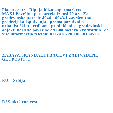
Plac u centru Ripnja,blizu supermarkets
MAXI.Površina pet parcela iznosi 70 ari. Za
građevinske parcele 4044 i 4043/1 završena su
geodezijska ispitivanja i prema pozitivnim
urbanističkim uredbama predniđeni su građevinski
objekti korisne površine od 800 metara kvadratnih. Za
više informacija telefoni 0112418228 i 0638104528
ZABAVA,SKANDALI,TRAČEVI,ZALIVAĐENE
GLUPOSTI …
EU – Srbija
RSS ukrštene vesti