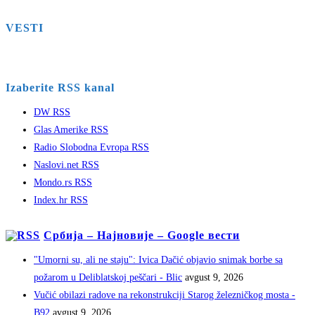
VESTI
Izaberite RSS kanal
DW RSS
Glas Amerike RSS
Radio Slobodna Evropa RSS
Naslovi.net RSS
Mondo.rs RSS
Index.hr RSS
Србија – Најновије – Google вести
"Umorni su, ali ne staju": Ivica Dačić objavio snimak borbe sa
požarom u Deliblatskoj peščari - Blic
avgust 9, 2026
Vučić obilazi radove na rekonstrukciji Starog železničkog mosta -
B92
avgust 9, 2026