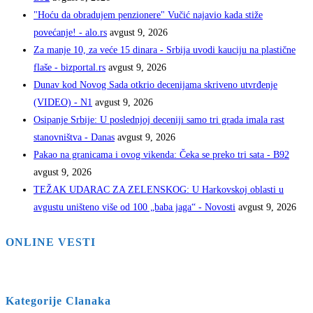
"Hoću da obradujem penzionere" Vučić najavio kada stiže
povećanje! - alo.rs
avgust 9, 2026
Za manje 10, za veće 15 dinara - Srbija uvodi kauciju na plastične
flaše - bizportal.rs
avgust 9, 2026
Dunav kod Novog Sada otkrio decenijama skriveno utvrđenje
(VIDEO) - N1
avgust 9, 2026
Osipanje Srbije: U poslednjoj deceniji samo tri grada imala rast
stanovništva - Danas
avgust 9, 2026
Pakao na granicama i ovog vikenda: Čeka se preko tri sata - B92
avgust 9, 2026
TEŽAK UDARAC ZA ZELENSKOG: U Harkovskoj oblasti u
avgustu uništeno više od 100 „baba jaga“ - Novosti
avgust 9, 2026
ONLINE VESTI
Kategorije Clanaka