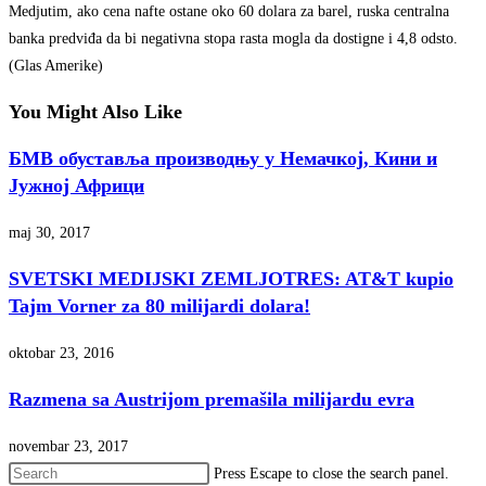
Medjutim, ako cena nafte ostane oko 60 dolara za barel, ruska centralna
banka predviđa da bi negativna stopa rasta mogla da dostigne i 4,8 odsto.
(Glas Amerike)
You Might Also Like
БМВ обуставља производњу у Немачкој, Кини и
Јужној Африци
maj 30, 2017
SVETSKI MEDIJSKI ZEMLJOTRES: AT&T kupio
Tajm Vorner za 80 milijardi dolara!
oktobar 23, 2016
Razmena sa Austrijom premašila milijardu evra
novembar 23, 2017
Press Escape to close the search panel.