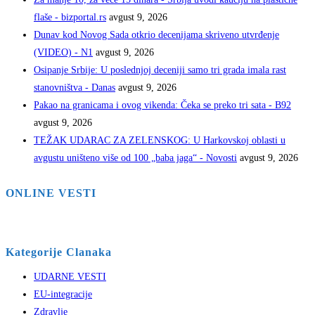
flaše - bizportal.rs
avgust 9, 2026
Dunav kod Novog Sada otkrio decenijama skriveno utvrđenje
(VIDEO) - N1
avgust 9, 2026
Osipanje Srbije: U poslednjoj deceniji samo tri grada imala rast
stanovništva - Danas
avgust 9, 2026
Pakao na granicama i ovog vikenda: Čeka se preko tri sata - B92
avgust 9, 2026
TEŽAK UDARAC ZA ZELENSKOG: U Harkovskoj oblasti u
avgustu uništeno više od 100 „baba jaga“ - Novosti
avgust 9, 2026
ONLINE VESTI
Kategorije Clanaka
UDARNE VESTI
EU-integracije
Zdravlje