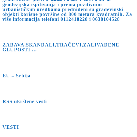
geodezijska ispitivanja i prema pozitivnim
urbanističkim uredbama predniđeni su građevinski
objekti korisne površine od 800 metara kvadratnih. Za
više informacija telefoni 0112418228 i 0638104528
ZABAVA,SKANDALI,TRAČEVI,ZALIVAĐENE
GLUPOSTI …
EU – Srbija
RSS ukrštene vesti
VESTI