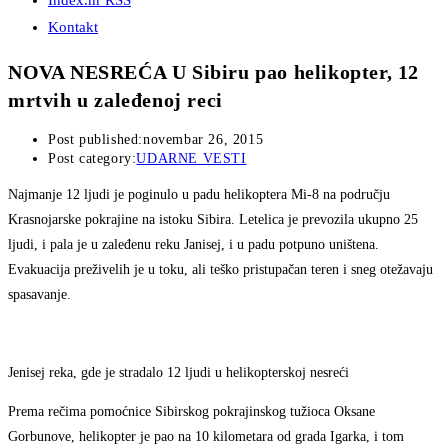
Index.hr RSS
Kontakt
NOVA NESREĆA U Sibiru pao helikopter, 12
mrtvih u zaleđenoj reci
Post published:
novembar 26, 2015
Post category:
UDARNE VESTI
Najmanje 12 ljudi je poginulo u padu helikoptera Mi-8 na području
Krasnojarske pokrajine na istoku Sibira. Letelica je prevozila ukupno 25
ljudi, i pala je u zaleđenu reku Janisej, i u padu potpuno uništena.
Evakuacija preživelih je u toku, ali teško pristupačan teren i sneg otežavaju
spasavanje.
Jenisej reka, gde je stradalo 12 ljudi u helikopterskoj nesreći
Prema rečima pomoćnice Sibirskog pokrajinskog tužioca Oksane
Gorbunove, helikopter je pao na 10 kilometara od grada Igarka, i tom