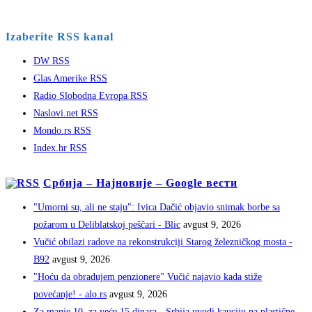
Izaberite RSS kanal
DW RSS
Glas Amerike RSS
Radio Slobodna Evropa RSS
Naslovi.net RSS
Mondo.rs RSS
Index.hr RSS
Србија – Најновије – Google вести
"Umorni su, ali ne staju": Ivica Dačić objavio snimak borbe sa
požarom u Deliblatskoj peščari - Blic
avgust 9, 2026
Vučić obilazi radove na rekonstrukciji Starog železničkog mosta -
B92
avgust 9, 2026
"Hoću da obradujem penzionere" Vučić najavio kada stiže
povećanje! - alo.rs
avgust 9, 2026
Za manje 10, za veće 15 dinara - Srbija uvodi kauciju na plastične