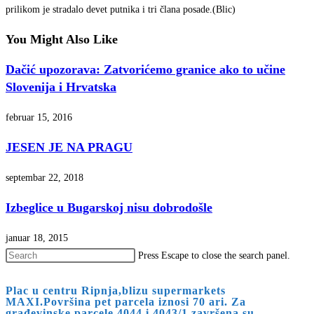
prilikom je stradalo devet putnika i tri člana posade.(Blic)
You Might Also Like
Dačić upozorava: Zatvorićemo granice ako to učine
Slovenija i Hrvatska
februar 15, 2016
JESEN JE NA PRAGU
septembar 22, 2018
Izbeglice u Bugarskoj nisu dobrodošle
januar 18, 2015
Press Escape to close the search panel.
Plac u centru Ripnja,blizu supermarkets
MAXI.Površina pet parcela iznosi 70 ari. Za
građevinske parcele 4044 i 4043/1 završena su