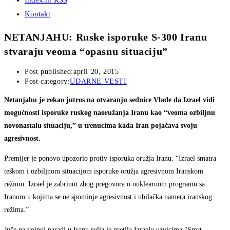
Index.hr RSS
Kontakt
NETANJAHU: Ruske isporuke S-300 Iranu
stvaraju veoma “opasnu situaciju”
Post published:
april 20, 2015
Post category:
UDARNE VESTI
Netanjahu je rekao jutros na otvaranju sednice Vlade da Izrael vidi
mogućnosti isporuke ruskog naoružanja Iranu kao “veoma ozbiljnu
novonastalu situaciju,” u trenucima kada Iran pojačava svoju
agresivnost.
Premijer je ponovo upozorio protiv isporuka oružja Iranu. “Izrael smatra
teškom i ozbiljnom situacijom isporuke oružja agresivnom Iranskom
režimu. Izrael je zabrinut zbog pregovora o nuklearnom programu sa
Iranom u kojima se ne spominje agresivnost i ubilačka namera iranskog
režima.”
Juče na vojnoj paradi u Iranu rulja je pretila Izraelu uzvicima “Smrt