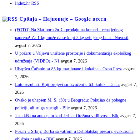
Index.hr RSS
Србија – Најновије – Google вести
(FOTO) Na Zlatiboru žu-žu prodaju na komad - cena jednog
paprena! Za 1 kg može da se kupi 3 kg svinjskog buta - Novosti
avgust 7, 2026
U požaru u Valjevu uništene prostorije i dokumentacija ekološkog
udruženja (VIDEO) - N1
avgust 7, 2026
Uhapšen Čačanin sa 85 kg marihuane i kokaina - Ozon Press
avgust
7, 2026
Loto rezultati: Koji brojevi su izvučeni u 63. kolu? - Danas
avgust 7,
2026
Ovako je uhapšen M. S. (30) u Beogradu: Pokušao da pobegne
policiji, ali su ga sustigli - Blic
avgust 7, 2026
Jaka kiša na auto-putu kod Jerine: Otežana vidljivost - Blic
avgust 7,
2026
Požari u Srbiji: Borba sa vatrom u Deliblatskoj peščari, evakuisana
obližnja naselja - BBC
avgust 7, 2026