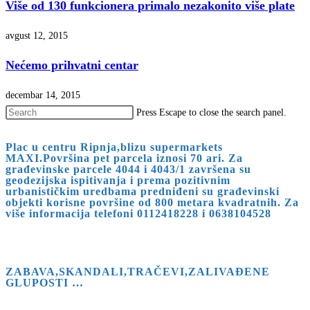
Više od 130 funkcionera primalo nezakonito više plate
avgust 12, 2015
Nećemo prihvatni centar
decembar 14, 2015
Press Escape to close the search panel.
Plac u centru Ripnja,blizu supermarkets
MAXI.Površina pet parcela iznosi 70 ari. Za
građevinske parcele 4044 i 4043/1 završena su
geodezijska ispitivanja i prema pozitivnim
urbanističkim uredbama predniđeni su građevinski
objekti korisne površine od 800 metara kvadratnih. Za
više informacija telefoni 0112418228 i 0638104528
ZABAVA,SKANDALI,TRAČEVI,ZALIVAĐENE
GLUPOSTI …