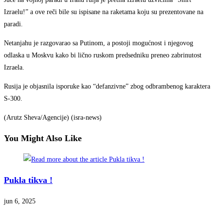
Izraelu!” a ove reči bile su ispisane na raketama koju su prezentovane na
paradi.
Netanjahu je razgovarao sa Putinom, a postoji mogućnost i njegovog
odlaska u Moskvu kako bi lično ruskom predsedniku preneo zabrinutost
Izraela.
Rusija je objasnila isporuke kao “defanzivne” zbog odbrambenog karaktera
S-300.
(Arutz Sheva/Agencije) (isra-news)
You Might Also Like
Pukla tikva !
jun 6, 2025