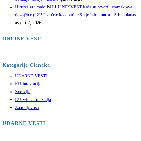
Hirurzi su umalo PALI U NESVEST kada su otvorili stomak ove
devojčice (12)! I vi ćete kada vidite šta je bilo unutra - Srbija danas
avgust 7, 2026
ONLINE VESTI
Kategorije Clanaka
UDARNE VESTI
EU-integracije
Zdravlje
EU zelena tranzicija
Zanimljivosti
UDARNE VESTI