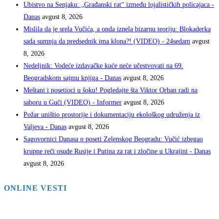
Ubistvo na Senjaku: „Građanski rat“ između lojalističkih policajaca -
Danas
avgust 8, 2026
Mislila da je srela Vučića, a onda iznela bizarnu teoriju: Blokaderka
sada sumnja da predsednik ima klona?! (VIDEO) - 24sedam
avgust
8, 2026
Nedeljnik: Vodeće izdavačke kuće neće učestvovati na 69.
Beogradskom sajmu knjiga - Danas
avgust 8, 2026
Meštani i posetioci u šoku! Pogledajte šta Viktor Orban radi na
saboru u Guči (VIDEO) - Informer
avgust 8, 2026
Požar uništio prostorije i dokumentaciju ekološkog udruženja iz
Valjeva - Danas
avgust 8, 2026
Sagovornici Danasa o poseti Zelenskog Beogradu: Vučić izbegao
krupne reči osude Rusije i Putina za rat i zločine u Ukrajini - Danas
avgust 8, 2026
ONLINE VESTI