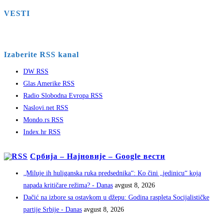
VESTI
Izaberite RSS kanal
DW RSS
Glas Amerike RSS
Radio Slobodna Evropa RSS
Naslovi.net RSS
Mondo.rs RSS
Index.hr RSS
Србија – Најновије – Google вести
„Miluje ih huliganska ruka predsednika“: Ko čini „jedinicu“ koja
napada kritičare režima? - Danas
avgust 8, 2026
Dačić na izbore sa ostavkom u džepu: Godina raspleta Socijalističke
partije Srbije - Danas
avgust 8, 2026