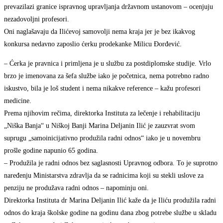
prevazilazi granice ispravnog upravljanja državnom ustanovom – ocenjuju
nezadovoljni profesori.
Oni naglašavaju da Ilićevoj samovolji nema kraja jer je bez ikakvog
konkursa nedavno zaposlio ćerku prodekanke Milicu Đorđević.
– Ćerka je pravnica i primljena je u službu za postdiplomske studije. Vrlo
brzo je imenovana za šefa službe iako je početnica, nema potrebno radno
iskustvo, bila je loš student i nema nikakve reference – kažu profesori
medicine.
Prema njihovim rečima, direktorka Instituta za lečenje i rehabilitaciju
„Niška Banja“ u Niškoj Banji Marina Deljanin Ilić je zauzvrat svom
suprugu „samoinicijativno produžila radni odnos“ iako je u novembru
prošle godine napunio 65 godina.
– Produžila je radni odnos bez saglasnosti Upravnog odbora. To je suprotno
naređenju Ministarstva zdravlja da se radnicima koji su stekli uslove za
penziju ne produžava radni odnos – napominju oni.
Direktorka Instituta dr Marina Deljanin Ilić kaže da je Iliću produžila radni
odnos do kraja školske godine na godinu dana zbog potrebe službe u skladu