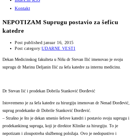
Index.hr RSS
Kontakt
NEPOTIZAM Suprugu postavio za šeficu
katedre
Post published:
januar 16, 2015
Post category:
UDARNE VESTI
Dekan Medicinskog fakulteta u Nišu dr Stevan Ilić imenovao je svoju
suprugu dr Marinu Deljanin Ilić za šefa katedre za internu medicinu.
Dr Stevan Iić i prodekan Dobrila Stanković Đorđević
Istovremeno je za šefa katedre za hirurgiju imenovan dr Nenad Đorđević,
suprug prodekanke dr Dobrile Stanković Đorđević.
– Strašno je što je dekan smenio šefove katedri i postavio svoju suprugu i
prodekankinog supruga, koji je direktor Klinike za hirurgiju. To je
nepotizam i zloupotreba službenog položaja. Ovo je nedopustivo i