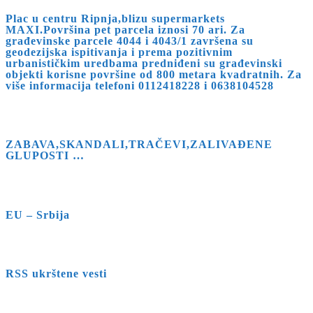
Plac u centru Ripnja,blizu supermarkets
MAXI.Površina pet parcela iznosi 70 ari. Za
građevinske parcele 4044 i 4043/1 završena su
geodezijska ispitivanja i prema pozitivnim
urbanističkim uredbama predniđeni su građevinski
objekti korisne površine od 800 metara kvadratnih. Za
više informacija telefoni 0112418228 i 0638104528
ZABAVA,SKANDALI,TRAČEVI,ZALIVAĐENE
GLUPOSTI …
EU – Srbija
RSS ukrštene vesti