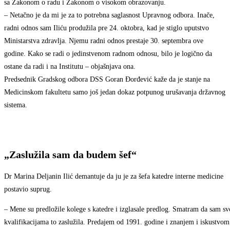
sa Zakonom o radu i Zakonom o visokom obrazovanju.
– Netačno je da mi je za to potrebna saglasnost Upravnog odbora. Inače,
radni odnos sam Iliću produžila pre 24. oktobra, kad je stiglo uputstvo
Ministarstva zdravlja. Njemu radni odnos prestaje 30. septembra ove
godine. Kako se radi o jedinstvenom radnom odnosu, bilo je logično da
ostane da radi i na Institutu – objašnjava ona.
Predsednik Gradskog odbora DSS Goran Đorđević kaže da je stanje na
Medicinskom fakultetu samo još jedan dokaz potpunog urušavanja državnog
sistema.
„Zaslužila sam da budem šef“
Dr Marina Deljanin Ilić demantuje da ju je za šefa katedre interne medicine
postavio suprug.
– Mene su predložile kolege s katedre i izglasale predlog. Smatram da sam s
kvalifikacijama to zaslužila. Predajem od 1991. godine i znanjem i iskustvo