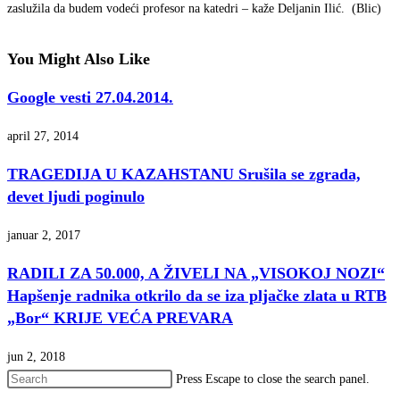
zaslužila da budem vodeći profesor na katedri – kaže Deljanin Ilić. (Blic)
You Might Also Like
Google vesti 27.04.2014.
april 27, 2014
TRAGEDIJA U KAZAHSTANU Srušila se zgrada,
devet ljudi poginulo
januar 2, 2017
RADILI ZA 50.000, A ŽIVELI NA „VISOKOJ NOZI“
Hapšenje radnika otkrilo da se iza pljačke zlata u RTB
„Bor“ KRIJE VEĆA PREVARA
jun 2, 2018
Press Escape to close the search panel.