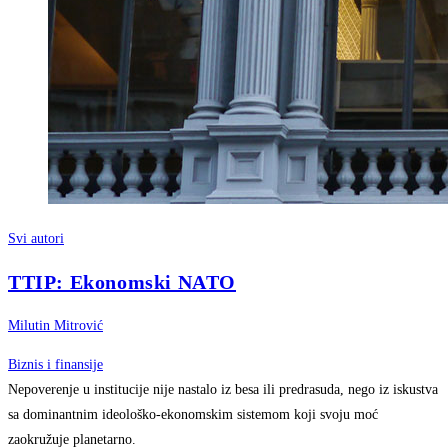
Svi autori
TTIP: Ekonomski NATO
Milutin Mitrović
Biznis i finansije
Nepoverenje u institucije nije nastalo iz besa ili predrasuda, nego iz iskustva
sa dominantnim ideološko-ekonomskim sistemom koji svoju moć
zaokružuje planetarno.