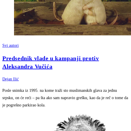
Svi autori
Predsednik vlade u kampanji protiv
Aleksandra Vučića
Dejan Ilić
Posle snimka iz 1995. na kome traži sto muslimanskih glava za jednu
srpsku, on će reći – pa šta ako sam napravio grešku, kao da je reč o tome da
je pogrešno parkirao kola.