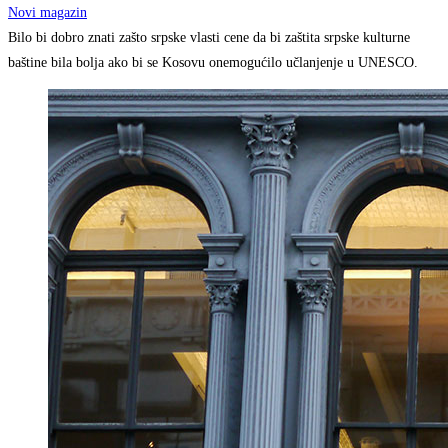
Novi magazin
Bilo bi dobro znati zašto srpske vlasti cene da bi zaštita srpske kulturne
baštine bila bolja ako bi se Kosovu onemogućilo učlanjenje u UNESCO.