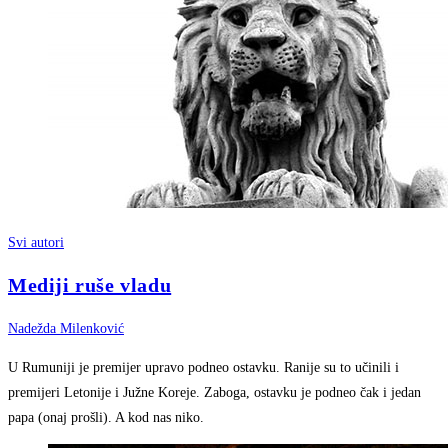
Svi autori
Mediji ruše vladu
Nadežda Milenković
U Rumuniji je premijer upravo podneo ostavku. Ranije su to učinili i
premijeri Letonije i Južne Koreje. Zaboga, ostavku je podneo čak i jedan
papa (onaj prošli). A kod nas niko.