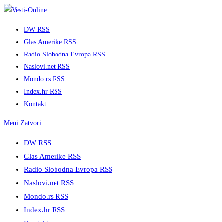
Skip
to
DW RSS
content
Glas Amerike RSS
Radio Slobodna Evropa RSS
Naslovi.net RSS
Mondo.rs RSS
Index.hr RSS
Kontakt
Meni
Zatvori
DW RSS
Glas Amerike RSS
Radio Slobodna Evropa RSS
Naslovi.net RSS
Mondo.rs RSS
Index.hr RSS