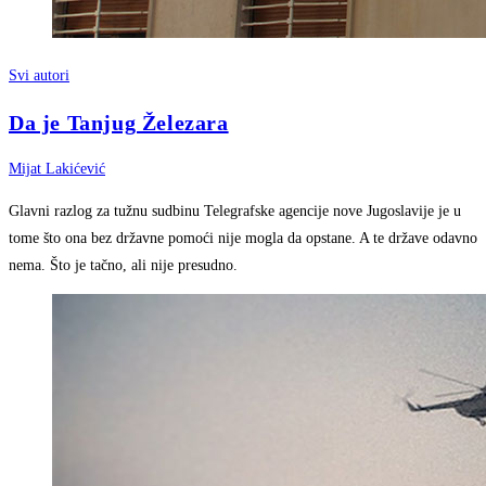
Svi autori
Da je Tanjug Železara
Mijat Lakićević
Glavni razlog za tužnu sudbinu Telegrafske agencije nove Jugoslavije je u
tome što ona bez državne pomoći nije mogla da opstane. A te države odavno
nema. Što je tačno, ali nije presudno.