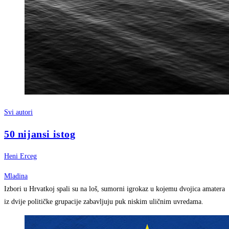
Svi autori
50 nijansi istog
Heni Erceg
Mladina
Izbori u Hrvatkoj spali su na loš, sumorni igrokaz u kojemu dvojica amatera
iz dvije političke grupacije zabavljuju puk niskim uličnim uvredama.