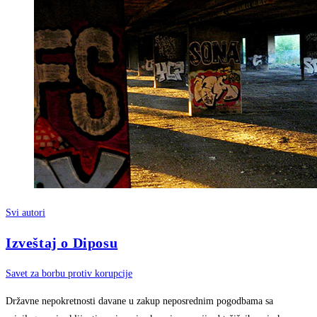
Svi autori
Izveštaj o Diposu
Savet za borbu protiv korupcije
Državne nepokretnosti davane u zakup neposrednim pogodbama sa