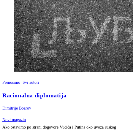
Prenosimo
Svi autori
Racionalna diplomatija
Dimitrije Boarov
Novi magazin
Ako ostavimo po strani dogovore Vučića i Putina oko uvoza ruskog