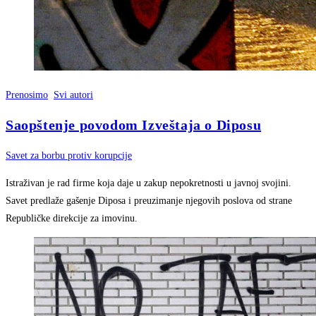
Prenosimo
Svi autori
Saopštenje povodom Izveštaja o Diposu
Savet za borbu protiv korupcije
Istraživan je rad firme koja daje u zakup nepokretnosti u javnoj svojini.
Savet predlaže gašenje Diposa i preuzimanje njegovih poslova od strane
Republičke direkcije za imovinu.