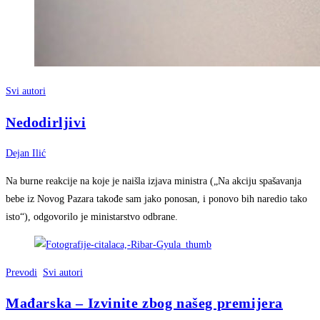
Svi autori
Nedodirljivi
Dejan Ilić
Na burne reakcije na koje je naišla izjava ministra („Na akciju spašavanja
bebe iz Novog Pazara takođe sam jako ponosan, i ponovo bih naredio tako
isto“), odgovorilo je ministarstvo odbrane.
Prevodi
Svi autori
Mađarska – Izvinite zbog našeg premijera