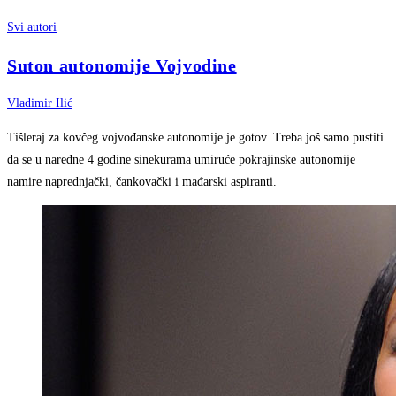
Svi autori
Suton autonomije Vojvodine
Vladimir Ilić
Tišleraj za kovčeg vojvođanske autonomije je gotov. Treba još samo pustiti
da se u naredne 4 godine sinekurama umiruće pokrajinske autonomije
namire naprednjački, čankovački i mađarski aspiranti.