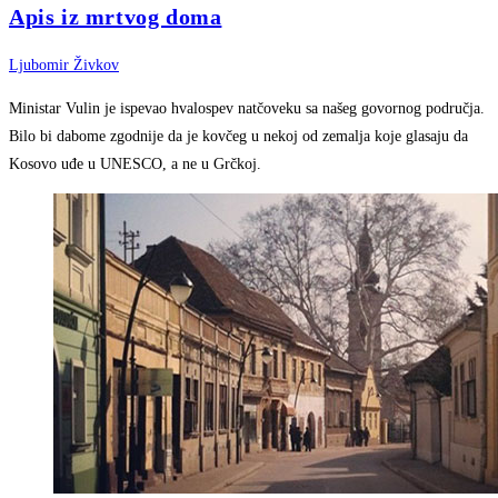
Apis iz mrtvog doma
Ljubomir Živkov
Ministar Vulin je ispevao hvalospev natčoveku sa našeg govornog područja.
Bilo bi dabome zgodnije da je kovčeg u nekoj od zemalja koje glasaju da
Kosovo uđe u UNESCO, a ne u Grčkoj.