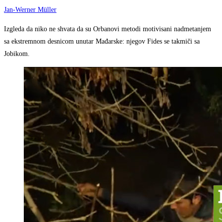
Jan-Werner Müller
Izgleda da niko ne shvata da su Orbanovi metodi motivisani nadmetanjem
sa ekstremnom desnicom unutar Mađarske: njegov Fides se takmiči sa
Jobikom.