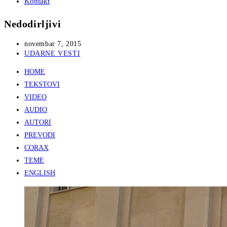
Kontakt
Nedodirljivi
Post
novembar 7, 2015
published:
Post
UDARNE VESTI
category:
HOME
TEKSTOVI
VIDEO
AUDIO
AUTORI
PREVODI
CORAX
TEME
ENGLISH