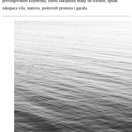
privilegovanim klijentima; iznosi zakupnina manji od tržišnih; spisak
zakupaca vila, stanova, poslovnih prostora i garaža.