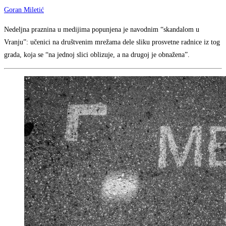
Goran Miletić
Nedeljna praznina u medijima popunjena je navodnim “skandalom u
Vranju”: učenici na društvenim mrežama dele sliku prosvetne radnice iz tog
grada, koja se “na jednoj slici oblizuje, a na drugoj je obnažena”.