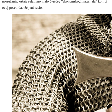
naoružanja, ostaje relativno malo čvršćeg “ekonomskog materijala” koji bi
ovoj poseti dao željeni racio.