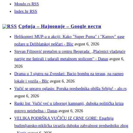
Mondo.rs RSS
Index.hr RSS
Србија – Најновије – Google вести
Helikopteri MUP-a u akciji: Kako "Super Puma" i "Kamov" gase
požare u Deliblatskoj peščari - Blic
avgust 6, 2026
Stevan Filipović pretučen u centru Beograda: „Plaćenici vladajuće
partije me šutirali i udarali metalnom stolicom“ - Danas
avgust 6,
2026
Drama u 3 ujutru na Zvezdari: Bacio bombu na terasu, pa razneo
lokale i vozila - Blic
avgust 6, 2026
Vučić se upravo oglasio: Poruka predsednika obišla Srbiju! - alo.rs
avgust 6, 2026
Ruski list: Vučić već u izbornoj kampanji, duboka politička kriza
gotovo neizbežna - Danas
avgust 6, 2026
VELIKA PODRŠKA VUČIĆU IZ CRNE GORE: Eparhija
budimljansko-nikšićka izrazila duboku zahvalnost predsedniku zbog