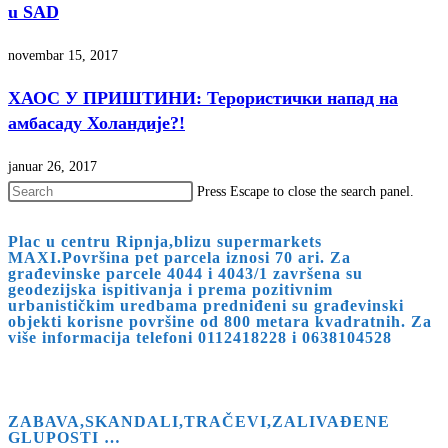
u SAD
novembar 15, 2017
ХАОС У ПРИШТИНИ: Терористички напад на
амбасаду Холандије?!
januar 26, 2017
Press Escape to close the search panel.
Plac u centru Ripnja,blizu supermarkets
MAXI.Površina pet parcela iznosi 70 ari. Za
građevinske parcele 4044 i 4043/1 završena su
geodezijska ispitivanja i prema pozitivnim
urbanističkim uredbama predniđeni su građevinski
objekti korisne površine od 800 metara kvadratnih. Za
više informacija telefoni 0112418228 i 0638104528
ZABAVA,SKANDALI,TRAČEVI,ZALIVAĐENE
GLUPOSTI …