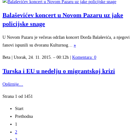
Balaševićev koncert u Novom Pazaru uz jake
policijske snage
U Novom Pazaru je večeras održan koncert Đorđa Balaševića, a njegovi
fanovi ispunili su dvoranu Kulturnog…
»
Beta | Utorak, 24. 11. 2015. – 00:12h |
Komentara: 0
Turska i EU u nedelju o migrantskoj krizi
Opširnije…
Strana 1 od 1451
Start
Prethodna
1
2
3