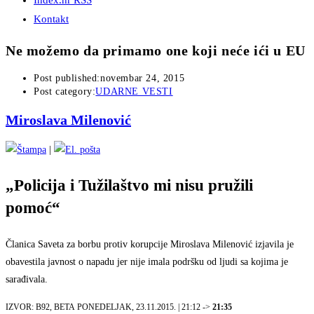
Index.hr RSS
Kontakt
Ne možemo da primamo one koji neće ići u EU
Post published:
novembar 24, 2015
Post category:
UDARNE VESTI
Miroslava Milenović
|
„Policija i Tužilaštvo mi nisu pružili
pomoć“
Članica Saveta za borbu protiv korupcije Miroslava Milenović izjavila je
obavestila javnost o napadu jer nije imala podršku od ljudi sa kojima je
sarađivala.
IZVOR: B92, BETA PONEDELJAK, 23.11.2015. | 21:12 ->
21:35