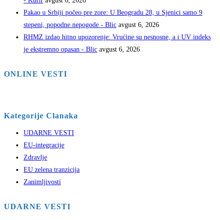
- Kurir
avgust 6, 2026
Pakao u Srbiji počeo pre zore: U Beogradu 28, u Sjenici samo 9
stepeni, popodne nepogode - Blic
avgust 6, 2026
RHMZ izdao hitno upozorenje: Vrućine su nesnosne, a i UV indeks
je ekstremno opasan - Blic
avgust 6, 2026
ONLINE VESTI
Kategorije Clanaka
UDARNE VESTI
EU-integracije
Zdravlje
EU zelena tranzicija
Zanimljivosti
UDARNE VESTI