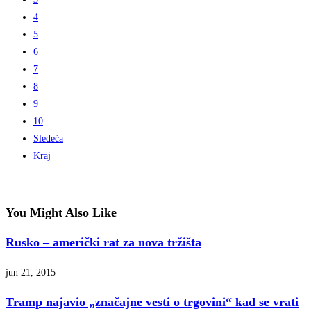
4
5
6
7
8
9
10
Sledeća
Kraj
You Might Also Like
Rusko – američki rat za nova tržišta
jun 21, 2015
Tramp najavio „značajne vesti o trgovini“ kad se vrati