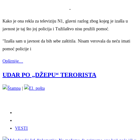
Kako je ona rekla za televiziju N1, glavni razlog zbog kojeg je izašla u
javnost je taj što joj policija i Tužilaštvo nisu pružili pomoć.
“Izašla sam u javnost da bih sebe zaštitila. Nisam verovala da neću imati
pomoć policije i
Opširnije…
UDAR PO „DŽEPU“ TERORISTA
|
VESTI