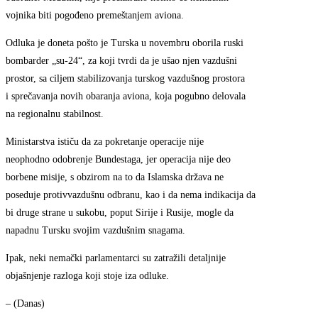
vojnika biti pogođeno premeštanjem aviona.
Odluka je doneta pošto je Turska u novembru oborila ruski
bombarder „su-24“, za koji tvrdi da je ušao njen vazdušni
prostor, sa ciljem stabilizovanja turskog vazdušnog prostora
i sprečavanja novih obaranja aviona, koja pogubno delovala
na regionalnu stabilnost.
Ministarstva ističu da za pokretanje operacije nije
neophodno odobrenje Bundestaga, jer operacija nije deo
borbene misije, s obzirom na to da Islamska država ne
poseduje protivvazdušnu odbranu, kao i da nema indikacija da
bi druge strane u sukobu, poput Sirije i Rusije, mogle da
napadnu Tursku svojim vazdušnim snagama.
Ipak, neki nemački parlamentarci su zatražili detaljnije
objašnjenje razloga koji stoje iza odluke.
– (Danas)