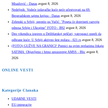
Misailović - Danas
avgust 8, 2026
Nedeljnik: Vodeće izdavačke kuće neće učestvovati na 69.
Beogradskom sajmu knjiga - Danas
avgust 8, 2026
Zelenski u Srbiji, ugostio ga Vučić: "Poseta će doprineti razvoju
odnosa Srbije i Ukrajine" FOTO - B92
avgust 8, 2026
Deo vikendica izgoreo u Deliblatskoj peščari, vatrogasci uspeli da
odbrane kuće: U Srbiji aktivno šest požara - 021.rs
avgust 8, 2026
(FOTO) GUŽVE NA GRANICI! Putnici na ovim prelazima čekaju
SATIMA: Objavljeno i hitno upozorenje AMSS - Blic
avgust 8,
2026
ONLINE VESTI
Kategorije Clanaka
UDARNE VESTI
EU-integracije