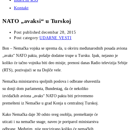
Index.hr RSS
Kontakt
NATO „avaksi“ u Turskoj
Post published:
decembar 28, 2015
Post category:
UDARNE VESTI
Bon
– Nemačka vojska se sprema da, u okviru međunarodnih posada aviona
„avaks“ NATO pakta, pošalje dodatne trupe u Tursku. Ipak, nejasno je
koliko će tačno vojnika biti deo misije, prenosi danas Radio televizija Srbije
(RTS), pozivajući se na Dojlče vele.
Nemačka ministarstva spoljnih poslova i odbrane obavestila
su donji dom parlamenta, Bundestag, da će nekoliko
izviđačkih aviona „avaks“ NATO pakta biti privremeno
premešteni iz Nemačke u grad Konja u centralnoj Turskoj.
Kako Nemačka daje 30 odsto sveg osoblja, premeštanje će
uticati i na nemačke snage, naveo je portparol ministarstva
odbrane. Međutim, nije precizirano koliko će nemačkih