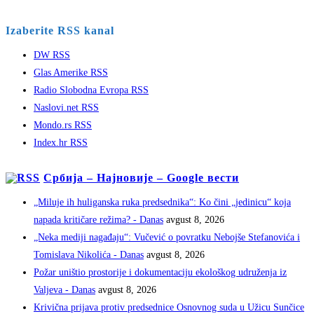
Izaberite RSS kanal
DW RSS
Glas Amerike RSS
Radio Slobodna Evropa RSS
Naslovi.net RSS
Mondo.rs RSS
Index.hr RSS
Србија – Најновије – Google вести
„Miluje ih huliganska ruka predsednika“: Ko čini „jedinicu“ koja
napada kritičare režima? - Danas
avgust 8, 2026
„Neka mediji nagađaju“: Vučević o povratku Nebojše Stefanovića i
Tomislava Nikolića - Danas
avgust 8, 2026
Požar uništio prostorije i dokumentaciju ekološkog udruženja iz
Valjeva - Danas
avgust 8, 2026
Krivična prijava protiv predsednice Osnovnog suda u Užicu Sunčice