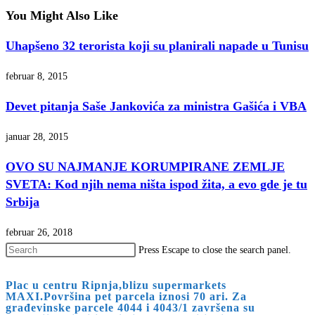
You Might Also Like
Uhapšeno 32 terorista koji su planirali napade u Tunisu
februar 8, 2015
Devet pitanja Saše Jankovića za ministra Gašića i VBA
januar 28, 2015
OVO SU NAJMANJE KORUMPIRANE ZEMLJE
SVETA: Kod njih nema ništa ispod žita, a evo gde je tu
Srbija
februar 26, 2018
Press Escape to close the search panel.
Plac u centru Ripnja,blizu supermarkets
MAXI.Površina pet parcela iznosi 70 ari. Za
građevinske parcele 4044 i 4043/1 završena su