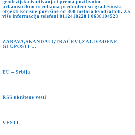
geodezijska ispitivanja i prema pozitivnim
urbanističkim uredbama predniđeni su građevinski
objekti korisne površine od 800 metara kvadratnih. Za
više informacija telefoni 0112418228 i 0638104528
ZABAVA,SKANDALI,TRAČEVI,ZALIVAĐENE
GLUPOSTI …
EU – Srbija
RSS ukrštene vesti
VESTI