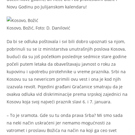
Novu Godinu po Julijanskom kalendaru!
Kosovo, Božić, Foto: D. Danilović
Da bi se odluka poštovala i svi bili dobro upoznati sa njom,
pobrinuli su se iz ministarstva unutrašnjih poslova Kosova,
budući da su još početkom poslednje sedmice stare godine
počeli putem letaka da obaveštavaju javnost o roku za
kupovinu i upotrebu pirotehnike u vreme praznika. Srbi na
Kosovu su sa nevericom primili ovu vest i ona je kod njih
izazvala revolt. Pojedini građani Gračanice smatraju da je
ovakva odluka vid diskriminacije prema srpskoj zajednici na
Kosovu koja svoj najveći praznik slavi 6. i 7. januara.
– To je sramota. Gde su tu onda prava Srba? Mi smo sada
na neki način uskraćeni jer nemamo mogućnosti za
vatromet i proslavu Božića na način na koji ga ceo svet