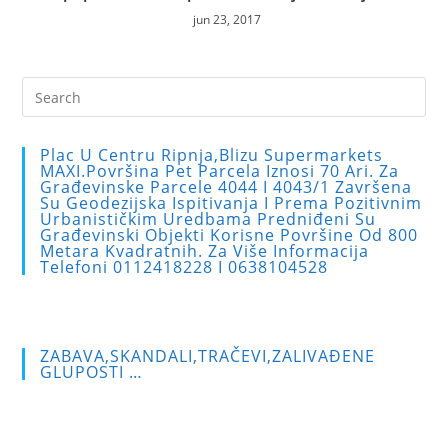
jun 23, 2017
Pre
Es
to
Plac U Centru Ripnja,blizu Supermarkets
clo
MAXI.Površina Pet Parcela Iznosi 70 Ari. Za
Građevinske Parcele 4044 I 4043/1 Završena
the
Su Geodezijska Ispitivanja I Prema Pozitivnim
sea
Urbanističkim Uredbama Predniđeni Su
Građevinski Objekti Korisne Površine Od 800
pan
Metara Kvadratnih. Za Više Informacija
Telefoni 0112418228 I 0638104528
ZABAVA,SKANDALI,TRAČEVI,ZALIVAĐENE
GLUPOSTI …