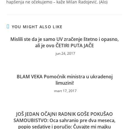
hapšenja ne očekujemo – kaže Milan Radojević. (Alo)
YOU MIGHT ALSO LIKE
Mislili ste da je samo UV zračenje štetno i opasno,
ali je ovo ČETIRI PUTA JAČE
jun 24, 2017
BLAM VEKA Pomoćnik ministra u ukradenoj
limuzini!
mart 17, 2017
JOŠ JEDAN OČAJNI RADNIK GOŠE POKUŠAO
SAMOUBISTVO: Oca sahranio pre dva meseca,
popio sedative i poručio: Čuvajte mi majku