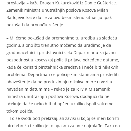
proslavlja – kaže Dragan Kukureković iz Donje Gušterice.
Zamenik ministra unutrašnjih poslova Kosova Milan
Radojević kaže da će za ovu besmislenu situaciju ipak
pokušati da pronađu rešenje.
– Mi ćemo pokušati da promenimo tu uredbu za sledeću
godinu, a ono što trenutno možemo da uradimo je da
gradonačelnici i predstavnici sela Departmanu za javnu
bezbednost u kosovskoj policiji prijave određene datume,
kada će koristiti pirotehnička sredstva i neće biti nikakvih
problema. Departman će policijskim stanicama proslediti
obaveštenje da ne preduzimaju nikakve mere u vezi u
navedenim datumima – rekao je za RTV KiM zamenik
ministra unutrašnjih poslova Kosova, dodajući da ne
očekuje da će neko biti uhapšen ukoliko ispali vatromet
tokom Božića.
– To se svodi pod prekršaj, ali zavisi u kojoj se meri koristi
pirotehnika i koliko je to opasno za one najmlađe. Tako da