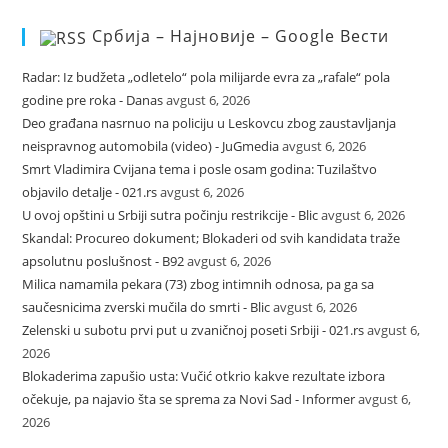
Србија – Најновије – Google Вести
Radar: Iz budžeta „odletelo“ pola milijarde evra za „rafale“ pola
godine pre roka - Danas
avgust 6, 2026
Deo građana nasrnuo na policiju u Leskovcu zbog zaustavljanja
neispravnog automobila (video) - JuGmedia
avgust 6, 2026
Smrt Vladimira Cvijana tema i posle osam godina: Tuzilaštvo
objavilo detalje - 021.rs
avgust 6, 2026
U ovoj opštini u Srbiji sutra počinju restrikcije - Blic
avgust 6, 2026
Skandal: Procureo dokument; Blokaderi od svih kandidata traže
apsolutnu poslušnost - B92
avgust 6, 2026
Milica namamila pekara (73) zbog intimnih odnosa, pa ga sa
saučesnicima zverski mučila do smrti - Blic
avgust 6, 2026
Zelenski u subotu prvi put u zvaničnoj poseti Srbiji - 021.rs
avgust 6,
2026
Blokaderima zapušio usta: Vučić otkrio kakve rezultate izbora
očekuje, pa najavio šta se sprema za Novi Sad - Informer
avgust 6,
2026