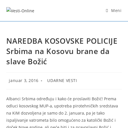
Skip
to
Meni
content
NAREDBA KOSOVSKE POLICIJE
Srbima na Kosovu brane da
slave Božić
Post
Post
januar 3, 2016
UDARNE VESTI
published:
category:
Albanci Srbima određuju i kako će proslaviti Božić! Prema
odluci kosovskog MUP-a, upotreba pirotehničkih sredstava
na KiM dozvoljena je samo do 2. januara, pa je tako
ispaljivanje vatrometa bilo omogućeno za katolički Božić i
doček Nove godine, ali neće biti i za pravoslavni Božić i